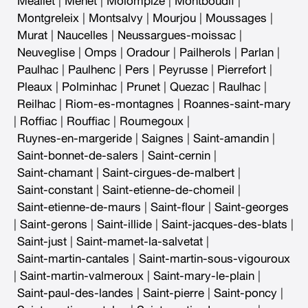
Meallet
|
Menet
|
Molompize
|
Montboudif
|
Montgreleix
|
Montsalvy
|
Mourjou
|
Moussages
|
Murat
|
Naucelles
|
Neussargues-moissac
|
Neuveglise
|
Omps
|
Oradour
|
Pailherols
|
Parlan
|
Paulhac
|
Paulhenc
|
Pers
|
Peyrusse
|
Pierrefort
|
Pleaux
|
Polminhac
|
Prunet
|
Quezac
|
Raulhac
|
Reilhac
|
Riom-es-montagnes
|
Roannes-saint-mary
|
Roffiac
|
Rouffiac
|
Roumegoux
|
Ruynes-en-margeride
|
Saignes
|
Saint-amandin
|
Saint-bonnet-de-salers
|
Saint-cernin
|
Saint-chamant
|
Saint-cirgues-de-malbert
|
Saint-constant
|
Saint-etienne-de-chomeil
|
Saint-etienne-de-maurs
|
Saint-flour
|
Saint-georges
|
Saint-gerons
|
Saint-illide
|
Saint-jacques-des-blats
|
Saint-just
|
Saint-mamet-la-salvetat
|
Saint-martin-cantales
|
Saint-martin-sous-vigouroux
|
Saint-martin-valmeroux
|
Saint-mary-le-plain
|
Saint-paul-des-landes
|
Saint-pierre
|
Saint-poncy
|