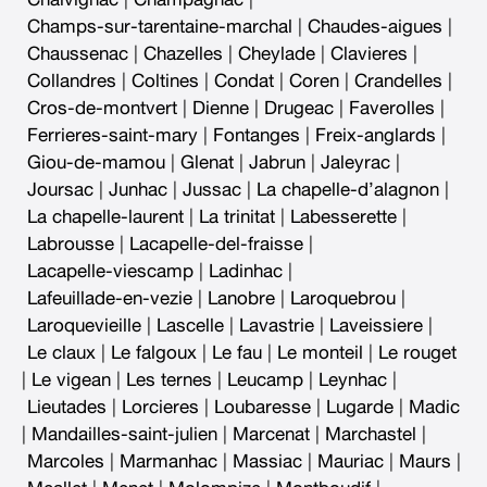
Champs-sur-tarentaine-marchal
|
Chaudes-aigues
|
Chaussenac
|
Chazelles
|
Cheylade
|
Clavieres
|
Collandres
|
Coltines
|
Condat
|
Coren
|
Crandelles
|
Cros-de-montvert
|
Dienne
|
Drugeac
|
Faverolles
|
Ferrieres-saint-mary
|
Fontanges
|
Freix-anglards
|
Giou-de-mamou
|
Glenat
|
Jabrun
|
Jaleyrac
|
Joursac
|
Junhac
|
Jussac
|
La chapelle-d’alagnon
|
La chapelle-laurent
|
La trinitat
|
Labesserette
|
Labrousse
|
Lacapelle-del-fraisse
|
Lacapelle-viescamp
|
Ladinhac
|
Lafeuillade-en-vezie
|
Lanobre
|
Laroquebrou
|
Laroquevieille
|
Lascelle
|
Lavastrie
|
Laveissiere
|
Le claux
|
Le falgoux
|
Le fau
|
Le monteil
|
Le rouget
|
Le vigean
|
Les ternes
|
Leucamp
|
Leynhac
|
Lieutades
|
Lorcieres
|
Loubaresse
|
Lugarde
|
Madic
|
Mandailles-saint-julien
|
Marcenat
|
Marchastel
|
Marcoles
|
Marmanhac
|
Massiac
|
Mauriac
|
Maurs
|