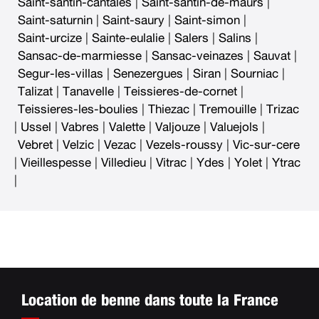
Saint-santin-cantales
|
Saint-santin-de-maurs
|
Saint-saturnin
|
Saint-saury
|
Saint-simon
|
Saint-urcize
|
Sainte-eulalie
|
Salers
|
Salins
|
Sansac-de-marmiesse
|
Sansac-veinazes
|
Sauvat
|
Segur-les-villas
|
Senezergues
|
Siran
|
Sourniac
|
Talizat
|
Tanavelle
|
Teissieres-de-cornet
|
Teissieres-les-boulies
|
Thiezac
|
Tremouille
|
Trizac
|
Ussel
|
Vabres
|
Valette
|
Valjouze
|
Valuejols
|
Vebret
|
Velzic
|
Vezac
|
Vezels-roussy
|
Vic-sur-cere
|
Vieillespesse
|
Villedieu
|
Vitrac
|
Ydes
|
Yolet
|
Ytrac
|
Location de benne dans toute la France