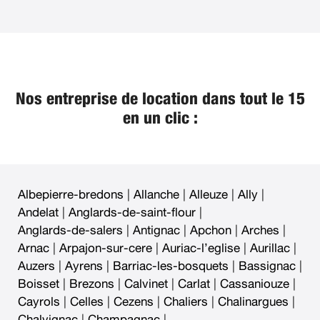
Nos entreprise de location dans tout le 15
en un clic :
Albepierre-bredons
|
Allanche
|
Alleuze
|
Ally
|
Andelat
|
Anglards-de-saint-flour
|
Anglards-de-salers
|
Antignac
|
Apchon
|
Arches
|
Arnac
|
Arpajon-sur-cere
|
Auriac-l’eglise
|
Aurillac
|
Auzers
|
Ayrens
|
Barriac-les-bosquets
|
Bassignac
|
Boisset
|
Brezons
|
Calvinet
|
Carlat
|
Cassaniouze
|
Cayrols
|
Celles
|
Cezens
|
Chaliers
|
Chalinargues
|
Chalvignac
|
Champagnac
|