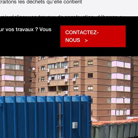
raitons les déchets qu’elle contient
voir réaliser vos travaux de construction, débarras ou
rapidement.
r vos travaux ? Vous
CONTACTEZ-
NOUS