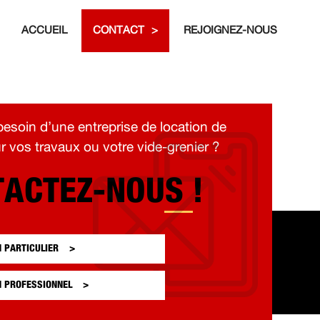
ACCUEIL
CONTACT
REJOIGNEZ-NOUS
esoin d’une entreprise de location de
 vos travaux ou votre vide-grenier ?
ACTEZ-NOUS !
N
PARTICULIER
N
PROFESSIONNEL