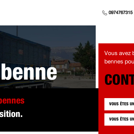
0974767315
Vous avez b
bennes pour
 benne
CONT
 pour vous
 bennes
VOUS ÊTES U
sition.
VOUS ÊTES U