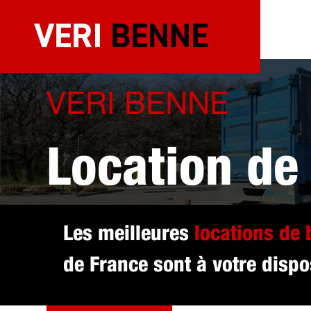
Aller
au
contenu
VERI BENNE
Location de
sélectionné
Les meilleures
locations de
de France sont à votre dispo
DEVIS GRATUIT