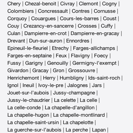
Chery
|
Chezal-benoit
|
Civray
|
Clemont
|
Cogny
|
Colombiers
|
Concressault
|
Contres
|
Cornusse
|
Corquoy
|
Couargues
|
Cours-les-barres
|
Coust
|
Couy
|
Crezancy-en-sancerre
|
Crosses
|
Cuffy
|
Culan
|
Dampierre-en-crot
|
Dampierre-en-gracay
|
Drevant
|
Dun-sur-auron
|
Ennordres
|
Epineuil-le-fleuriel
|
Etrechy
|
Farges-allichamps
|
Farges-en-septaine
|
Feux
|
Flavigny
|
Foecy
|
Fussy
|
Garigny
|
Genouilly
|
Germigny-l’exempt
|
Givardon
|
Gracay
|
Gron
|
Grossouvre
|
Henrichemont
|
Herry
|
Humbligny
|
Ids-saint-roch
|
Ignol
|
Ineuil
|
Ivoy-le-pre
|
Jalognes
|
Jars
|
Jouet-sur-l’aubois
|
Jussy-champagne
|
Jussy-le-chaudrier
|
La celette
|
La celle
|
La celle-conde
|
La chapelle-d’angillon
|
La chapelle-hugon
|
La chapelle-montlinard
|
La chapelle-saint-ursin
|
La chapelotte
|
La guerche-sur-l’aubois
|
La perche
|
Lapan
|