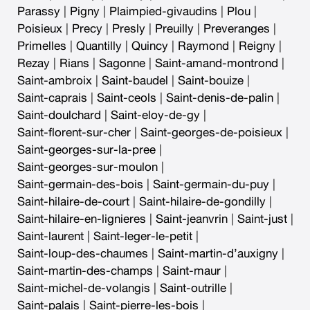
Parassy
|
Pigny
|
Plaimpied-givaudins
|
Plou
|
Poisieux
|
Precy
|
Presly
|
Preuilly
|
Preveranges
|
Primelles
|
Quantilly
|
Quincy
|
Raymond
|
Reigny
|
Rezay
|
Rians
|
Sagonne
|
Saint-amand-montrond
|
Saint-ambroix
|
Saint-baudel
|
Saint-bouize
|
Saint-caprais
|
Saint-ceols
|
Saint-denis-de-palin
|
Saint-doulchard
|
Saint-eloy-de-gy
|
Saint-florent-sur-cher
|
Saint-georges-de-poisieux
|
Saint-georges-sur-la-pree
|
Saint-georges-sur-moulon
|
Saint-germain-des-bois
|
Saint-germain-du-puy
|
Saint-hilaire-de-court
|
Saint-hilaire-de-gondilly
|
Saint-hilaire-en-lignieres
|
Saint-jeanvrin
|
Saint-just
|
Saint-laurent
|
Saint-leger-le-petit
|
Saint-loup-des-chaumes
|
Saint-martin-d’auxigny
|
Saint-martin-des-champs
|
Saint-maur
|
Saint-michel-de-volangis
|
Saint-outrille
|
Saint-palais
|
Saint-pierre-les-bois
|