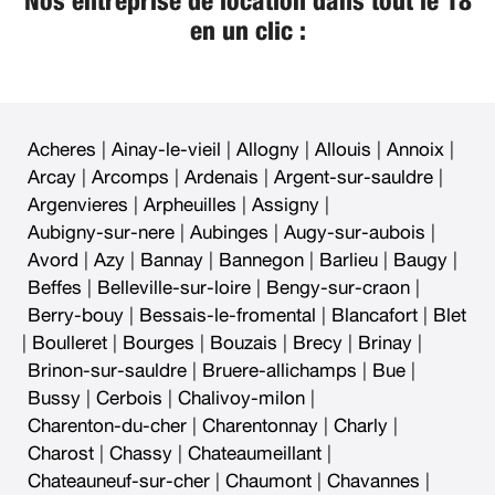
Nos entreprise de location dans tout le 18
en un clic :
Acheres
|
Ainay-le-vieil
|
Allogny
|
Allouis
|
Annoix
|
Arcay
|
Arcomps
|
Ardenais
|
Argent-sur-sauldre
|
Argenvieres
|
Arpheuilles
|
Assigny
|
Aubigny-sur-nere
|
Aubinges
|
Augy-sur-aubois
|
Avord
|
Azy
|
Bannay
|
Bannegon
|
Barlieu
|
Baugy
|
Beffes
|
Belleville-sur-loire
|
Bengy-sur-craon
|
Berry-bouy
|
Bessais-le-fromental
|
Blancafort
|
Blet
|
Boulleret
|
Bourges
|
Bouzais
|
Brecy
|
Brinay
|
Brinon-sur-sauldre
|
Bruere-allichamps
|
Bue
|
Bussy
|
Cerbois
|
Chalivoy-milon
|
Charenton-du-cher
|
Charentonnay
|
Charly
|
Charost
|
Chassy
|
Chateaumeillant
|
Chateauneuf-sur-cher
|
Chaumont
|
Chavannes
|