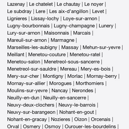
Lazenay
|
Le chatelet
|
Le chautay
|
Le noyer
|
Le subdray
|
Lere
|
Les aix-d’angillon
|
Levet
|
Lignieres
|
Lissay-lochy
|
Loye-sur-arnon
|
Lugny-bourbonnais
|
Lugny-champagne
|
Lunery
|
Lury-sur-arnon
|
Maisonnais
|
Marcais
|
Mareuil-sur-arnon
|
Marmagne
|
Marseilles-les-aubigny
|
Massay
|
Mehun-sur-yevre
|
Meillant
|
Menetou-couture
|
Menetou-ratel
|
Menetou-salon
|
Menetreol-sous-sancerre
|
Menetreol-sur-sauldre
|
Mereau
|
Mery-es-bois
|
Mery-sur-cher
|
Montigny
|
Morlac
|
Mornay-berry
|
Mornay-sur-allier
|
Morogues
|
Morthomiers
|
Moulins-sur-yevre
|
Nancay
|
Nerondes
|
Neuilly-en-dun
|
Neuilly-en-sancerre
|
Neuvy-deux-clochers
|
Neuvy-le-barrois
|
Neuvy-sur-barangeon
|
Nohant-en-gout
|
Nohant-en-gracay
|
Nozieres
|
Oizon
|
Orcenais
|
Orval
|
Osmery
|
Osmoy
|
Ourouer-les-bourdelins
|