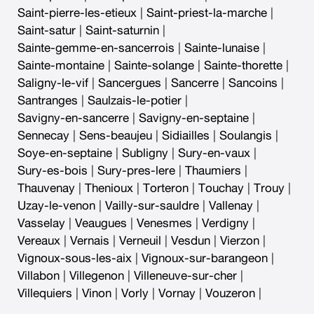
Saint-pierre-les-etieux
|
Saint-priest-la-marche
|
Saint-satur
|
Saint-saturnin
|
Sainte-gemme-en-sancerrois
|
Sainte-lunaise
|
Sainte-montaine
|
Sainte-solange
|
Sainte-thorette
|
Saligny-le-vif
|
Sancergues
|
Sancerre
|
Sancoins
|
Santranges
|
Saulzais-le-potier
|
Savigny-en-sancerre
|
Savigny-en-septaine
|
Sennecay
|
Sens-beaujeu
|
Sidiailles
|
Soulangis
|
Soye-en-septaine
|
Subligny
|
Sury-en-vaux
|
Sury-es-bois
|
Sury-pres-lere
|
Thaumiers
|
Thauvenay
|
Thenioux
|
Torteron
|
Touchay
|
Trouy
|
Uzay-le-venon
|
Vailly-sur-sauldre
|
Vallenay
|
Vasselay
|
Veaugues
|
Venesmes
|
Verdigny
|
Vereaux
|
Vernais
|
Verneuil
|
Vesdun
|
Vierzon
|
Vignoux-sous-les-aix
|
Vignoux-sur-barangeon
|
Villabon
|
Villegenon
|
Villeneuve-sur-cher
|
Villequiers
|
Vinon
|
Vorly
|
Vornay
|
Vouzeron
|