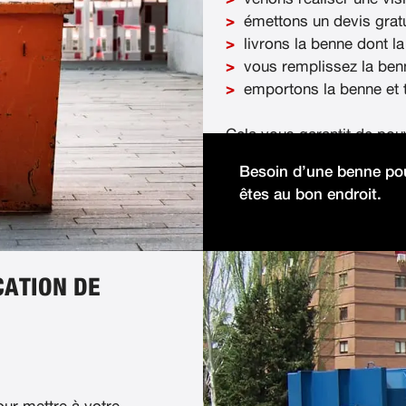
émettons un devis gratu
livrons la benne dont la
vous remplissez la ben
emportons la benne et t
Cela vous garantit de pou
démolition facilement et 
Besoin d’une benne pou
êtes au bon endroit.
CATION DE