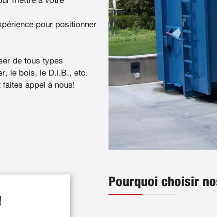
ur mettre à votre
xpérience pour positionner
ser de tous types
, le bois, le D.I.B., etc.
t faites appel à nous!
Pourquoi choisir no
!