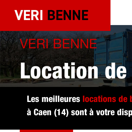
Aller
au
contenu
VERI BENNE
Location de
sélectionné
Les meilleures
locations de
à Caen (14) sont à votre disp
DEVIS GRATUIT