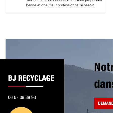
benne et chauffeur professionnel si besoin.
Not
BJ RECYCLAGE
dan
06 67 09 38 93
DEMAND