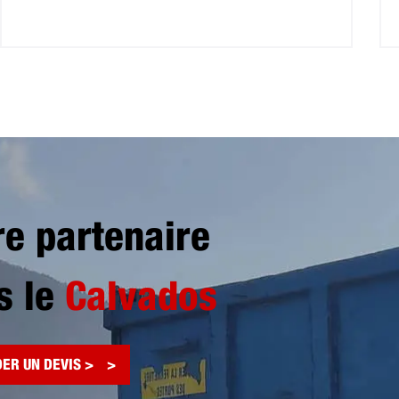
re partenaire
s le
Calvados
ER UN DEVIS >