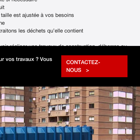
it
 taille est ajustée à vos besoins
ne
raitons les déchets qu’elle contient
voir réaliser vos travaux de construction, débarras ou
rapidement.
r vos travaux ? Vous
CONTACTEZ-
NOUS