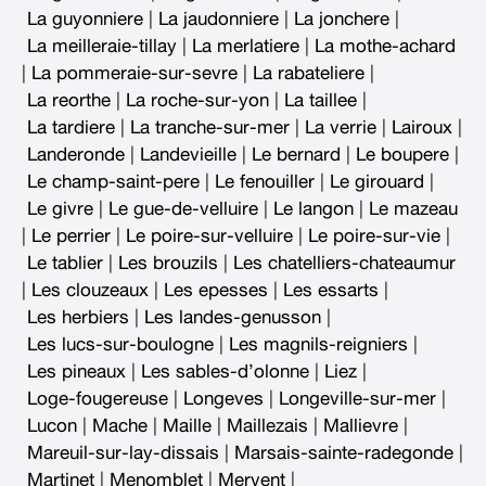
La guyonniere
|
La jaudonniere
|
La jonchere
|
La meilleraie-tillay
|
La merlatiere
|
La mothe-achard
|
La pommeraie-sur-sevre
|
La rabateliere
|
La reorthe
|
La roche-sur-yon
|
La taillee
|
La tardiere
|
La tranche-sur-mer
|
La verrie
|
Lairoux
|
Landeronde
|
Landevieille
|
Le bernard
|
Le boupere
|
Le champ-saint-pere
|
Le fenouiller
|
Le girouard
|
Le givre
|
Le gue-de-velluire
|
Le langon
|
Le mazeau
|
Le perrier
|
Le poire-sur-velluire
|
Le poire-sur-vie
|
Le tablier
|
Les brouzils
|
Les chatelliers-chateaumur
|
Les clouzeaux
|
Les epesses
|
Les essarts
|
Les herbiers
|
Les landes-genusson
|
Les lucs-sur-boulogne
|
Les magnils-reigniers
|
Les pineaux
|
Les sables-d’olonne
|
Liez
|
Loge-fougereuse
|
Longeves
|
Longeville-sur-mer
|
Lucon
|
Mache
|
Maille
|
Maillezais
|
Mallievre
|
Mareuil-sur-lay-dissais
|
Marsais-sainte-radegonde
|
Martinet
|
Menomblet
|
Mervent
|