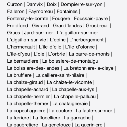
Curzon
|
Damvix
|
Doix
|
Dompierre-sur-yon
|
Falleron
|
Faymoreau
|
Fontaines
|
Fontenay-le-comte
|
Fougere
|
Foussais-payre
|
Froidfond
|
Givrand
|
Grand’landes
|
Grosbreuil
|
Grues
|
Jard-sur-mer
|
L’aiguillon-sur-mer
|
L’aiguillon-sur-vie
|
L’epine
|
L’herbergement
|
L’hermenault
|
L’ile-d’elle
|
L’ile-d’olonne
|
L’ile-d’yeu
|
L’oie
|
L’orbrie
|
La barre-de-monts
|
La bernardiere
|
La boissiere-de-montaigu
|
La boissiere-des-landes
|
La bretonniere-la-claye
|
La bruffiere
|
La caillere-saint-hilaire
|
La chaize-giraud
|
La chaize-le-vicomte
|
La chapelle-achard
|
La chapelle-aux-lys
|
La chapelle-hermier
|
La chapelle-palluau
|
La chapelle-themer
|
La chataigneraie
|
La copechagniere
|
La couture
|
La faute-sur-mer
|
La ferriere
|
La flocelliere
|
La garnache
|
La gaubretiere
|
La genetouze
|
La gueriniere
|