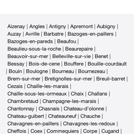
Aizenay
|
Angles
|
Antigny
|
Apremont
|
Aubigny
|
Auzay
|
Avrille
|
Barbatre
|
Bazoges-en-paillers
|
Bazoges-en-pareds
|
Beaufou
|
Beaulieu-sous-la-roche
|
Beaurepaire
|
Beauvoir-sur-mer
|
Belleville-sur-vie
|
Benet
|
Bessay
|
Bois-de-cene
|
Bouffere
|
Bouille-courdault
|
Bouin
|
Boulogne
|
Bourneau
|
Bournezeau
|
Brem-sur-mer
|
Bretignolles-sur-mer
|
Breuil-barret
|
Cezais
|
Chaille-les-marais
|
Chaille-sous-les-ormeaux
|
Chaix
|
Challans
|
Chambretaud
|
Champagne-les-marais
|
Chantonnay
|
Chasnais
|
Chateau-d’olonne
|
Chateau-guibert
|
Chateauneuf
|
Chauche
|
Chavagnes-en-paillers
|
Chavagnes-les-redoux
|
Cheffois
|
Coex
|
Commequiers
|
Corpe
|
Cugand
|