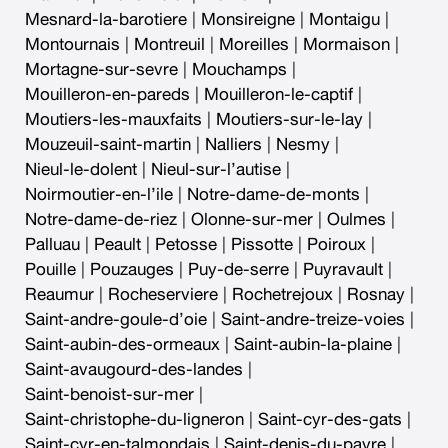
Mesnard-la-barotiere
|
Monsireigne
|
Montaigu
|
Montournais
|
Montreuil
|
Moreilles
|
Mormaison
|
Mortagne-sur-sevre
|
Mouchamps
|
Mouilleron-en-pareds
|
Mouilleron-le-captif
|
Moutiers-les-mauxfaits
|
Moutiers-sur-le-lay
|
Mouzeuil-saint-martin
|
Nalliers
|
Nesmy
|
Nieul-le-dolent
|
Nieul-sur-l’autise
|
Noirmoutier-en-l’ile
|
Notre-dame-de-monts
|
Notre-dame-de-riez
|
Olonne-sur-mer
|
Oulmes
|
Palluau
|
Peault
|
Petosse
|
Pissotte
|
Poiroux
|
Pouille
|
Pouzauges
|
Puy-de-serre
|
Puyravault
|
Reaumur
|
Rocheserviere
|
Rochetrejoux
|
Rosnay
|
Saint-andre-goule-d’oie
|
Saint-andre-treize-voies
|
Saint-aubin-des-ormeaux
|
Saint-aubin-la-plaine
|
Saint-avaugourd-des-landes
|
Saint-benoist-sur-mer
|
Saint-christophe-du-ligneron
|
Saint-cyr-des-gats
|
Saint-cyr-en-talmondais
|
Saint-denis-du-payre
|