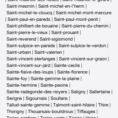
Saint-mesmin
|
Saint-michel-en-l’herm
|
Saint-michel-le-cloucq
|
Saint-michel-mont-mercure
|
Saint-paul-en-pareds
|
Saint-paul-mont-penit
|
Saint-philbert-de-bouaine
|
Saint-pierre-du-chemin
|
Saint-pierre-le-vieux
|
Saint-prouant
|
Saint-reverend
|
Saint-sigismond
|
Saint-sulpice-en-pareds
|
Saint-sulpice-le-verdon
|
Saint-urbain
|
Saint-valerien
|
Saint-vincent-sterlanges
|
Saint-vincent-sur-graon
|
Saint-vincent-sur-jard
|
Sainte-cecile
|
Sainte-flaive-des-loups
|
Sainte-florence
|
Sainte-foy
|
Sainte-gemme-la-plaine
|
Sainte-hermine
|
Sainte-pexine
|
Sainte-radegonde-des-noyers
|
Saligny
|
Sallertaine
|
Serigne
|
Sigournais
|
Soullans
|
Tallud-sainte-gemme
|
Talmont-saint-hilaire
|
Thire
|
Thorigny
|
Thouarsais-bouildroux
|
Tiffauges
|