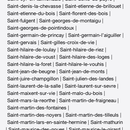
Saint-denis-la-chevasse
|
Saint-etienne-de-brillouet
|
Saint-etienne-du-bois
|
Saint-florent-des-bois
|
Saint-fulgent
|
Saint-georges-de-montaigu
|
Saint-georges-de-pointindoux
|
Saint-germain-de-princay
|
Saint-germain-l’aiguiller
|
Saint-gervais
|
Saint-gilles-croix-de-vie
|
Saint-hilaire-de-loulay
|
Saint-hilaire-de-riez
|
Saint-hilaire-de-voust
|
Saint-hilaire-des-loges
|
Saint-hilaire-la-foret
|
Saint-hilaire-le-vouhis
|
Saint-jean-de-beugne
|
Saint-jean-de-monts
|
Saint-juire-champgillon
|
Saint-julien-des-landes
|
Saint-laurent-de-la-salle
|
Saint-laurent-sur-sevre
|
Saint-maixent-sur-vie
|
Saint-malo-du-bois
|
Saint-mars-la-reorthe
|
Saint-martin-de-fraigneau
|
Saint-martin-des-fontaines
|
Saint-martin-des-noyers
|
Saint-martin-des-tilleuls
|
Saint-martin-lars-en-sainte-hermine
|
Saint-mathurin
|
Saint-maurice-des-noues
|
Saint-maurice-le-girard
|