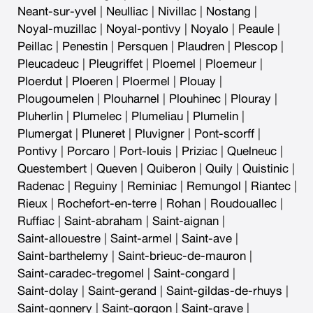
Neant-sur-yvel
|
Neulliac
|
Nivillac
|
Nostang
|
Noyal-muzillac
|
Noyal-pontivy
|
Noyalo
|
Peaule
|
Peillac
|
Penestin
|
Persquen
|
Plaudren
|
Plescop
|
Pleucadeuc
|
Pleugriffet
|
Ploemel
|
Ploemeur
|
Ploerdut
|
Ploeren
|
Ploermel
|
Plouay
|
Plougoumelen
|
Plouharnel
|
Plouhinec
|
Plouray
|
Pluherlin
|
Plumelec
|
Plumeliau
|
Plumelin
|
Plumergat
|
Pluneret
|
Pluvigner
|
Pont-scorff
|
Pontivy
|
Porcaro
|
Port-louis
|
Priziac
|
Quelneuc
|
Questembert
|
Queven
|
Quiberon
|
Quily
|
Quistinic
|
Radenac
|
Reguiny
|
Reminiac
|
Remungol
|
Riantec
|
Rieux
|
Rochefort-en-terre
|
Rohan
|
Roudouallec
|
Ruffiac
|
Saint-abraham
|
Saint-aignan
|
Saint-allouestre
|
Saint-armel
|
Saint-ave
|
Saint-barthelemy
|
Saint-brieuc-de-mauron
|
Saint-caradec-tregomel
|
Saint-congard
|
Saint-dolay
|
Saint-gerand
|
Saint-gildas-de-rhuys
|
Saint-gonnery
|
Saint-gorgon
|
Saint-grave
|