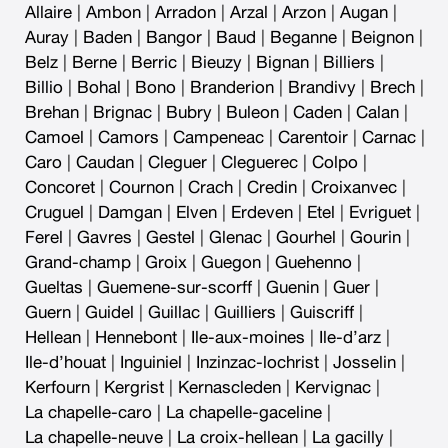
Allaire
|
Ambon
|
Arradon
|
Arzal
|
Arzon
|
Augan
|
Auray
|
Baden
|
Bangor
|
Baud
|
Beganne
|
Beignon
|
Belz
|
Berne
|
Berric
|
Bieuzy
|
Bignan
|
Billiers
|
Billio
|
Bohal
|
Bono
|
Branderion
|
Brandivy
|
Brech
|
Brehan
|
Brignac
|
Bubry
|
Buleon
|
Caden
|
Calan
|
Camoel
|
Camors
|
Campeneac
|
Carentoir
|
Carnac
|
Caro
|
Caudan
|
Cleguer
|
Cleguerec
|
Colpo
|
Concoret
|
Cournon
|
Crach
|
Credin
|
Croixanvec
|
Cruguel
|
Damgan
|
Elven
|
Erdeven
|
Etel
|
Evriguet
|
Ferel
|
Gavres
|
Gestel
|
Glenac
|
Gourhel
|
Gourin
|
Grand-champ
|
Groix
|
Guegon
|
Guehenno
|
Gueltas
|
Guemene-sur-scorff
|
Guenin
|
Guer
|
Guern
|
Guidel
|
Guillac
|
Guilliers
|
Guiscriff
|
Hellean
|
Hennebont
|
Ile-aux-moines
|
Ile-d’arz
|
Ile-d’houat
|
Inguiniel
|
Inzinzac-lochrist
|
Josselin
|
Kerfourn
|
Kergrist
|
Kernascleden
|
Kervignac
|
La chapelle-caro
|
La chapelle-gaceline
|
La chapelle-neuve
|
La croix-hellean
|
La gacilly
|