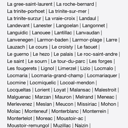
La gree-saint-laurent
|
La roche-bernard
|
La trinite-porhoet
|
La trinite-sur-mer
|
La trinite-surzur
|
La vraie-croix
|
Landaul
|
Landevant
|
Lanester
|
Langoelan
|
Langonnet
|
Languidic
|
Lanouee
|
Lantillac
|
Lanvaudan
|
Lanvenegen
|
Larmor-baden
|
Larmor-plage
|
Larre
|
Lauzach
|
Le cours
|
Le croisty
|
Le faouet
|
Le guerno
|
Le hezo
|
Le palais
|
Le roc-saint-andre
|
Le saint
|
Le sourn
|
Le tour-du-parc
|
Les forges
|
Les fougerets
|
Lignol
|
Limerzel
|
Lizio
|
Locmalo
|
Locmaria
|
Locmaria-grand-champ
|
Locmariaquer
|
Locmine
|
Locmiquelic
|
Locoal-mendon
|
Locqueltas
|
Lorient
|
Loyat
|
Malansac
|
Malestroit
|
Malguenac
|
Marzan
|
Mauron
|
Melrand
|
Meneac
|
Merlevenez
|
Meslan
|
Meucon
|
Missiriac
|
Mohon
|
Molac
|
Monteneuf
|
Monterblanc
|
Monterrein
|
Montertelot
|
Moreac
|
Moustoir-ac
|
Moustoir-remungol
|
Muzillac
|
Naizin
|