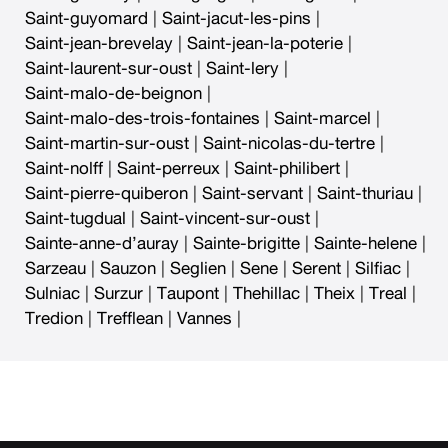
Saint-guyomard
|
Saint-jacut-les-pins
|
Saint-jean-brevelay
|
Saint-jean-la-poterie
|
Saint-laurent-sur-oust
|
Saint-lery
|
Saint-malo-de-beignon
|
Saint-malo-des-trois-fontaines
|
Saint-marcel
|
Saint-martin-sur-oust
|
Saint-nicolas-du-tertre
|
Saint-nolff
|
Saint-perreux
|
Saint-philibert
|
Saint-pierre-quiberon
|
Saint-servant
|
Saint-thuriau
|
Saint-tugdual
|
Saint-vincent-sur-oust
|
Sainte-anne-d’auray
|
Sainte-brigitte
|
Sainte-helene
|
Sarzeau
|
Sauzon
|
Seglien
|
Sene
|
Serent
|
Silfiac
|
Sulniac
|
Surzur
|
Taupont
|
Thehillac
|
Theix
|
Treal
|
Tredion
|
Trefflean
|
Vannes
|