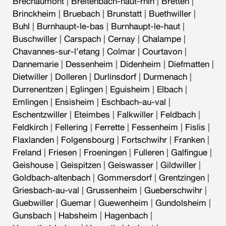
Brechaumont
|
Breitenbach-haut-rhin
|
Bretten
|
Brinckheim
|
Bruebach
|
Brunstatt
|
Buethwiller
|
Buhl
|
Burnhaupt-le-bas
|
Burnhaupt-le-haut
|
Buschwiller
|
Carspach
|
Cernay
|
Chalampe
|
Chavannes-sur-l’etang
|
Colmar
|
Courtavon
|
Dannemarie
|
Dessenheim
|
Didenheim
|
Diefmatten
|
Dietwiller
|
Dolleren
|
Durlinsdorf
|
Durmenach
|
Durrenentzen
|
Eglingen
|
Eguisheim
|
Elbach
|
Emlingen
|
Ensisheim
|
Eschbach-au-val
|
Eschentzwiller
|
Eteimbes
|
Falkwiller
|
Feldbach
|
Feldkirch
|
Fellering
|
Ferrette
|
Fessenheim
|
Fislis
|
Flaxlanden
|
Folgensbourg
|
Fortschwihr
|
Franken
|
Freland
|
Friesen
|
Froeningen
|
Fulleren
|
Galfingue
|
Geishouse
|
Geispitzen
|
Geiswasser
|
Gildwiller
|
Goldbach-altenbach
|
Gommersdorf
|
Grentzingen
|
Griesbach-au-val
|
Grussenheim
|
Gueberschwihr
|
Guebwiller
|
Guemar
|
Guewenheim
|
Gundolsheim
|
Gunsbach
|
Habsheim
|
Hagenbach
|