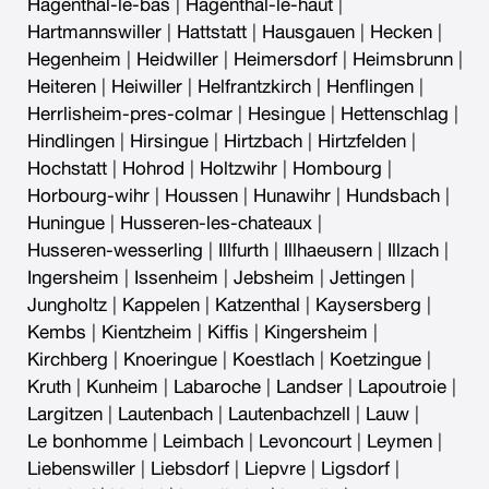
Hagenthal-le-bas
|
Hagenthal-le-haut
|
Hartmannswiller
|
Hattstatt
|
Hausgauen
|
Hecken
|
Hegenheim
|
Heidwiller
|
Heimersdorf
|
Heimsbrunn
|
Heiteren
|
Heiwiller
|
Helfrantzkirch
|
Henflingen
|
Herrlisheim-pres-colmar
|
Hesingue
|
Hettenschlag
|
Hindlingen
|
Hirsingue
|
Hirtzbach
|
Hirtzfelden
|
Hochstatt
|
Hohrod
|
Holtzwihr
|
Hombourg
|
Horbourg-wihr
|
Houssen
|
Hunawihr
|
Hundsbach
|
Huningue
|
Husseren-les-chateaux
|
Husseren-wesserling
|
Illfurth
|
Illhaeusern
|
Illzach
|
Ingersheim
|
Issenheim
|
Jebsheim
|
Jettingen
|
Jungholtz
|
Kappelen
|
Katzenthal
|
Kaysersberg
|
Kembs
|
Kientzheim
|
Kiffis
|
Kingersheim
|
Kirchberg
|
Knoeringue
|
Koestlach
|
Koetzingue
|
Kruth
|
Kunheim
|
Labaroche
|
Landser
|
Lapoutroie
|
Largitzen
|
Lautenbach
|
Lautenbachzell
|
Lauw
|
Le bonhomme
|
Leimbach
|
Levoncourt
|
Leymen
|
Liebenswiller
|
Liebsdorf
|
Liepvre
|
Ligsdorf
|