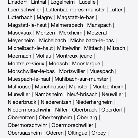
Linsdorf
|
Linthal
|
Logelheim
|
Lucelle
|
Luemschwiller
|
Luttenbach-pres-munster
|
Lutter
|
Lutterbach
|
Magny
|
Magstatt-le-bas
|
Magstatt-le-haut
|
Malmerspach
|
Manspach
|
Masevaux
|
Mertzen
|
Merxheim
|
Metzeral
|
Meyenheim
|
Michelbach
|
Michelbach-le-bas
|
Michelbach-le-haut
|
Mittelwihr
|
Mittlach
|
Mitzach
|
Moernach
|
Mollau
|
Montreux-jeune
|
Montreux-vieux
|
Moosch
|
Mooslargue
|
Morschwiller-le-bas
|
Mortzwiller
|
Muespach
|
Muespach-le-haut
|
Muhlbach-sur-munster
|
Mulhouse
|
Munchhouse
|
Munster
|
Muntzenheim
|
Munwiller
|
Nambsheim
|
Neuf-brisach
|
Neuwiller
|
Niederbruck
|
Niederentzen
|
Niederhergheim
|
Niedermorschwihr
|
Niffer
|
Oberbruck
|
Oberdorf
|
Oberentzen
|
Oberhergheim
|
Oberlarg
|
Obermorschwihr
|
Obermorschwiller
|
Obersaasheim
|
Oderen
|
Oltingue
|
Orbey
|