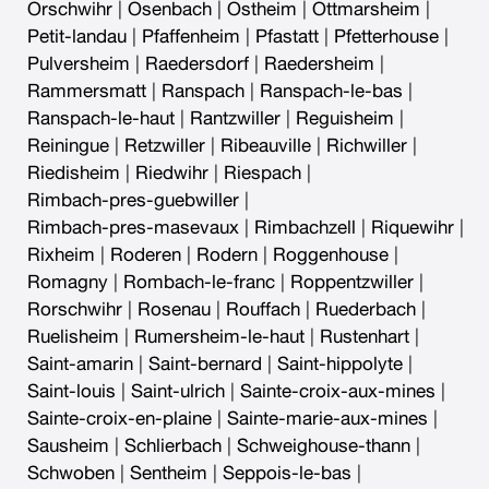
Orschwihr
|
Osenbach
|
Ostheim
|
Ottmarsheim
|
Petit-landau
|
Pfaffenheim
|
Pfastatt
|
Pfetterhouse
|
Pulversheim
|
Raedersdorf
|
Raedersheim
|
Rammersmatt
|
Ranspach
|
Ranspach-le-bas
|
Ranspach-le-haut
|
Rantzwiller
|
Reguisheim
|
Reiningue
|
Retzwiller
|
Ribeauville
|
Richwiller
|
Riedisheim
|
Riedwihr
|
Riespach
|
Rimbach-pres-guebwiller
|
Rimbach-pres-masevaux
|
Rimbachzell
|
Riquewihr
|
Rixheim
|
Roderen
|
Rodern
|
Roggenhouse
|
Romagny
|
Rombach-le-franc
|
Roppentzwiller
|
Rorschwihr
|
Rosenau
|
Rouffach
|
Ruederbach
|
Ruelisheim
|
Rumersheim-le-haut
|
Rustenhart
|
Saint-amarin
|
Saint-bernard
|
Saint-hippolyte
|
Saint-louis
|
Saint-ulrich
|
Sainte-croix-aux-mines
|
Sainte-croix-en-plaine
|
Sainte-marie-aux-mines
|
Sausheim
|
Schlierbach
|
Schweighouse-thann
|
Schwoben
|
Sentheim
|
Seppois-le-bas
|