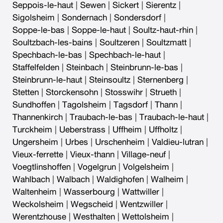
Seppois-le-haut
|
Sewen
|
Sickert
|
Sierentz
|
Sigolsheim
|
Sondernach
|
Sondersdorf
|
Soppe-le-bas
|
Soppe-le-haut
|
Soultz-haut-rhin
|
Soultzbach-les-bains
|
Soultzeren
|
Soultzmatt
|
Spechbach-le-bas
|
Spechbach-le-haut
|
Staffelfelden
|
Steinbach
|
Steinbrunn-le-bas
|
Steinbrunn-le-haut
|
Steinsoultz
|
Sternenberg
|
Stetten
|
Storckensohn
|
Stosswihr
|
Strueth
|
Sundhoffen
|
Tagolsheim
|
Tagsdorf
|
Thann
|
Thannenkirch
|
Traubach-le-bas
|
Traubach-le-haut
|
Turckheim
|
Ueberstrass
|
Uffheim
|
Uffholtz
|
Ungersheim
|
Urbes
|
Urschenheim
|
Valdieu-lutran
|
Vieux-ferrette
|
Vieux-thann
|
Village-neuf
|
Voegtlinshoffen
|
Vogelgrun
|
Volgelsheim
|
Wahlbach
|
Walbach
|
Waldighofen
|
Walheim
|
Waltenheim
|
Wasserbourg
|
Wattwiller
|
Weckolsheim
|
Wegscheid
|
Wentzwiller
|
Werentzhouse
|
Westhalten
|
Wettolsheim
|