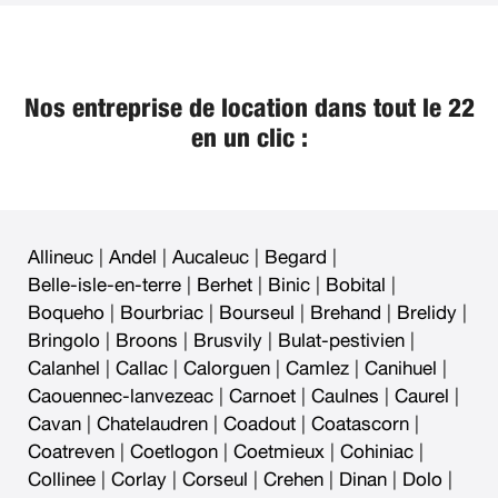
Nos entreprise de location dans tout le 22
en un clic :
Allineuc
|
Andel
|
Aucaleuc
|
Begard
|
Belle-isle-en-terre
|
Berhet
|
Binic
|
Bobital
|
Boqueho
|
Bourbriac
|
Bourseul
|
Brehand
|
Brelidy
|
Bringolo
|
Broons
|
Brusvily
|
Bulat-pestivien
|
Calanhel
|
Callac
|
Calorguen
|
Camlez
|
Canihuel
|
Caouennec-lanvezeac
|
Carnoet
|
Caulnes
|
Caurel
|
Cavan
|
Chatelaudren
|
Coadout
|
Coatascorn
|
Coatreven
|
Coetlogon
|
Coetmieux
|
Cohiniac
|
Collinee
|
Corlay
|
Corseul
|
Crehen
|
Dinan
|
Dolo
|