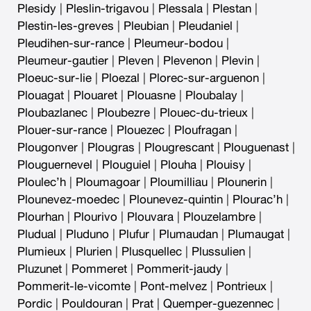
Plesidy
|
Pleslin-trigavou
|
Plessala
|
Plestan
|
Plestin-les-greves
|
Pleubian
|
Pleudaniel
|
Pleudihen-sur-rance
|
Pleumeur-bodou
|
Pleumeur-gautier
|
Pleven
|
Plevenon
|
Plevin
|
Ploeuc-sur-lie
|
Ploezal
|
Plorec-sur-arguenon
|
Plouagat
|
Plouaret
|
Plouasne
|
Ploubalay
|
Ploubazlanec
|
Ploubezre
|
Plouec-du-trieux
|
Plouer-sur-rance
|
Plouezec
|
Ploufragan
|
Plougonver
|
Plougras
|
Plougrescant
|
Plouguenast
|
Plouguernevel
|
Plouguiel
|
Plouha
|
Plouisy
|
Ploulec’h
|
Ploumagoar
|
Ploumilliau
|
Plounerin
|
Plounevez-moedec
|
Plounevez-quintin
|
Plourac’h
|
Plourhan
|
Plourivo
|
Plouvara
|
Plouzelambre
|
Pludual
|
Pluduno
|
Plufur
|
Plumaudan
|
Plumaugat
|
Plumieux
|
Plurien
|
Plusquellec
|
Plussulien
|
Pluzunet
|
Pommeret
|
Pommerit-jaudy
|
Pommerit-le-vicomte
|
Pont-melvez
|
Pontrieux
|
Pordic
|
Pouldouran
|
Prat
|
Quemper-guezennec
|