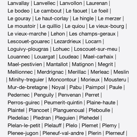
Lanvallay
|
Lanvellec
|
Lanvollon
|
Laurenan
|
Le bodeo
|
Le cambout
|
Le faouet
|
Le foeil
|
Le gouray
|
Le haut-corlay
|
Le hingle
|
Le merzer
|
Le moustoir
|
Le quillio
|
Le quiou
|
Le vieux-bourg
|
Le vieux-marche
|
Lehon
|
Les champs-geraux
|
Lescouet-gouarec
|
Lezardrieux
|
Locarn
|
Loguivy-plougras
|
Lohuec
|
Loscouet-sur-meu
|
Louannec
|
Louargat
|
Loudeac
|
Mael-carhaix
|
Mael-pestivien
|
Mantallot
|
Matignon
|
Megrit
|
Mellionnec
|
Merdrignac
|
Merillac
|
Merleac
|
Meslin
|
Minihy-treguier
|
Moncontour
|
Morieux
|
Mousteru
|
Mur-de-bretagne
|
Noyal
|
Pabu
|
Paimpol
|
Paule
|
Pedernec
|
Penguily
|
Penvenan
|
Perret
|
Perros-guirec
|
Peumerit-quintin
|
Plaine-haute
|
Plaintel
|
Plancoet
|
Planguenoual
|
Pleboulle
|
Pledeliac
|
Pledran
|
Pleguien
|
Plehedel
|
Plelan-le-petit
|
Plelauff
|
Plelo
|
Plemet
|
Plemy
|
Plenee-jugon
|
Pleneuf-val-andre
|
Plerin
|
Plerneuf
|