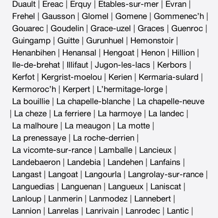
Duault
|
Ereac
|
Erquy
|
Etables-sur-mer
|
Evran
|
Frehel
|
Gausson
|
Glomel
|
Gomene
|
Gommenec’h
|
Gouarec
|
Goudelin
|
Grace-uzel
|
Graces
|
Guenroc
|
Guingamp
|
Guitte
|
Gurunhuel
|
Hemonstoir
|
Henanbihen
|
Henansal
|
Hengoat
|
Henon
|
Hillion
|
Ile-de-brehat
|
Illifaut
|
Jugon-les-lacs
|
Kerbors
|
Kerfot
|
Kergrist-moelou
|
Kerien
|
Kermaria-sulard
|
Kermoroc’h
|
Kerpert
|
L’hermitage-lorge
|
La bouillie
|
La chapelle-blanche
|
La chapelle-neuve
|
La cheze
|
La ferriere
|
La harmoye
|
La landec
|
La malhoure
|
La meaugon
|
La motte
|
La prenessaye
|
La roche-derrien
|
La vicomte-sur-rance
|
Lamballe
|
Lancieux
|
Landebaeron
|
Landebia
|
Landehen
|
Lanfains
|
Langast
|
Langoat
|
Langourla
|
Langrolay-sur-rance
|
Languedias
|
Languenan
|
Langueux
|
Laniscat
|
Lanloup
|
Lanmerin
|
Lanmodez
|
Lannebert
|
Lannion
|
Lanrelas
|
Lanrivain
|
Lanrodec
|
Lantic
|