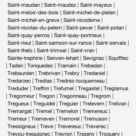
Saint-maudan
|
Saint-maudez
|
Saint-mayeux
|
Saint-meloir-des-bois
|
Saint-michel-de-plelan
|
Saint-michel-en-greve
|
Saint-nicodeme
|
Saint-nicolas-du-pelem
|
Saint-pever
|
Saint-potan
|
Saint-quay-perros
|
Saint-quay-portrieux
|
Saint-rieul
|
Saint-samson-sur-rance
|
Saint-servais
|
Saint-thelo
|
Saint-trimoel
|
Saint-vran
|
Sainte-trephine
|
Senven-lehart
|
Sevignac
|
Squiffiec
|
Taden
|
Tonquedec
|
Tramain
|
Trebedan
|
Trebeurden
|
Trebrivan
|
Trebry
|
Tredaniel
|
Tredarzec
|
Tredias
|
Tredrez-locquemeau
|
Treduder
|
Treffrin
|
Trefumel
|
Tregastel
|
Treglamus
|
Tregomeur
|
Tregon
|
Tregonneau
|
Tregrom
|
Tregueux
|
Treguidel
|
Treguier
|
Trelevern
|
Trelivan
|
Tremargat
|
Tremel
|
Tremeloir
|
Tremereuc
|
Tremeur
|
Tremeven
|
Tremorel
|
Tremuson
|
Tressignaux
|
Treve
|
Treveneuc
|
Treverec
|
Trevou-treguignec
|
Trevron
|
Trezeny
|
Troguery
|