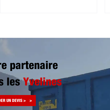
re partenaire
s les
Yvelines
ER UN DEVIS >