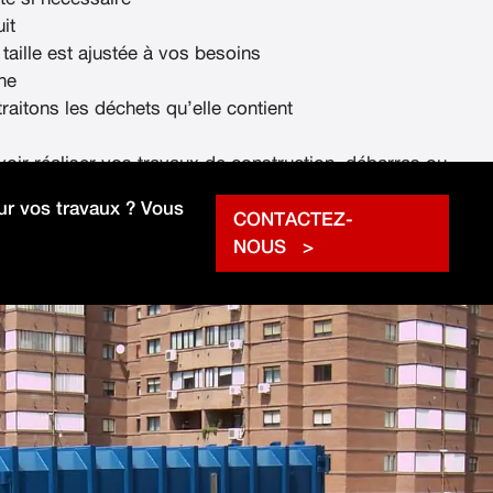
it
 taille est ajustée à vos besoins
ne
raitons les déchets qu’elle contient
voir réaliser vos travaux de construction, débarras ou
rapidement.
r vos travaux ? Vous
CONTACTEZ-
NOUS