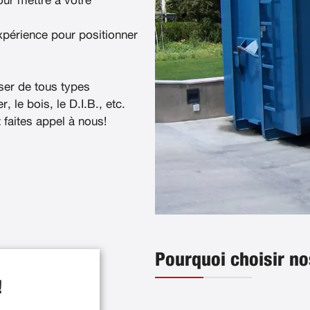
ur mettre à votre
xpérience pour positionner
ser de tous types
, le bois, le D.I.B., etc.
t faites appel à nous!
Pourquoi choisir no
!