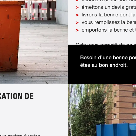
émettons un devis gratu
livrons la benne dont la
vous remplissez la ben
emportons la benne et t
Cela vous garantit de pou
démolition facilement et 
Besoin d’une benne pou
êtes au bon endroit.
CATION DE