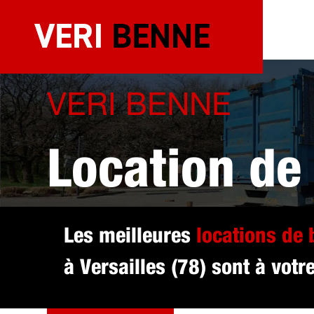
Aller
au
contenu
VERI BENNE
Location de
sélectionné 
Les meilleures
locations de
à Versailles (78) sont à votr
DEVIS GRATUIT