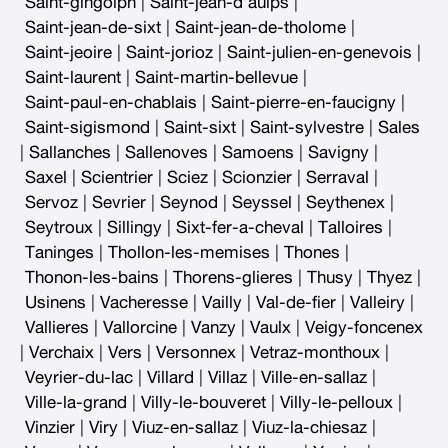
Saint-gingolph
|
Saint-jean-d’aulps
|
Saint-jean-de-sixt
|
Saint-jean-de-tholome
|
Saint-jeoire
|
Saint-jorioz
|
Saint-julien-en-genevois
|
Saint-laurent
|
Saint-martin-bellevue
|
Saint-paul-en-chablais
|
Saint-pierre-en-faucigny
|
Saint-sigismond
|
Saint-sixt
|
Saint-sylvestre
|
Sales
|
Sallanches
|
Sallenoves
|
Samoens
|
Savigny
|
Saxel
|
Scientrier
|
Sciez
|
Scionzier
|
Serraval
|
Servoz
|
Sevrier
|
Seynod
|
Seyssel
|
Seythenex
|
Seytroux
|
Sillingy
|
Sixt-fer-a-cheval
|
Talloires
|
Taninges
|
Thollon-les-memises
|
Thones
|
Thonon-les-bains
|
Thorens-glieres
|
Thusy
|
Thyez
|
Usinens
|
Vacheresse
|
Vailly
|
Val-de-fier
|
Valleiry
|
Vallieres
|
Vallorcine
|
Vanzy
|
Vaulx
|
Veigy-foncenex
|
Verchaix
|
Vers
|
Versonnex
|
Vetraz-monthoux
|
Veyrier-du-lac
|
Villard
|
Villaz
|
Ville-en-sallaz
|
Ville-la-grand
|
Villy-le-bouveret
|
Villy-le-pelloux
|
Vinzier
|
Viry
|
Viuz-en-sallaz
|
Viuz-la-chiesaz
|