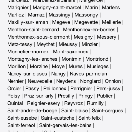
Marcellaz
|
Marcellaz-albanais
|
Margencel
|
Marignier
|
Marigny-saint-marcel
|
Marin
|
Marlens
|
Marlioz
|
Marnaz
|
Massingy
|
Massongy
|
Maxilly-sur-leman
|
Megeve
|
Megevette
|
Meillerie
|
Menthon-saint-bernard
|
Menthonnex-en-bornes
|
Menthonnex-sous-clermont
|
Mesigny
|
Messery
|
Metz-tessy
|
Meythet
|
Mieussy
|
Minzier
|
Monnetier-mornex
|
Mont-saxonnex
|
Montagny-les-lanches
|
Montmin
|
Montriond
|
Morillon
|
Morzine
|
Moye
|
Mures
|
Musieges
|
Nancy-sur-cluses
|
Nangy
|
Naves-parmelan
|
Nernier
|
Neuvecelle
|
Neydens
|
Nonglard
|
Onnion
|
Orcier
|
Passy
|
Peillonnex
|
Perrignier
|
Pers-jussy
|
Poisy
|
Praz-sur-arly
|
Presilly
|
Pringy
|
Publier
|
Quintal
|
Reignier-esery
|
Reyvroz
|
Rumilly
|
Saint-andre-de-boege
|
Saint-blaise
|
Saint-cergues
|
Saint-eusebe
|
Saint-eustache
|
Saint-felix
|
Saint-ferreol
|
Saint-gervais-les-bains
|