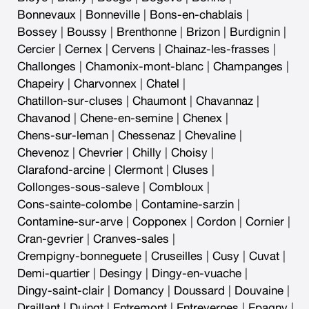
Bonnevaux
|
Bonneville
|
Bons-en-chablais
|
Bossey
|
Boussy
|
Brenthonne
|
Brizon
|
Burdignin
|
Cercier
|
Cernex
|
Cervens
|
Chainaz-les-frasses
|
Challonges
|
Chamonix-mont-blanc
|
Champanges
|
Chapeiry
|
Charvonnex
|
Chatel
|
Chatillon-sur-cluses
|
Chaumont
|
Chavannaz
|
Chavanod
|
Chene-en-semine
|
Chenex
|
Chens-sur-leman
|
Chessenaz
|
Chevaline
|
Chevenoz
|
Chevrier
|
Chilly
|
Choisy
|
Clarafond-arcine
|
Clermont
|
Cluses
|
Collonges-sous-saleve
|
Combloux
|
Cons-sainte-colombe
|
Contamine-sarzin
|
Contamine-sur-arve
|
Copponex
|
Cordon
|
Cornier
|
Cran-gevrier
|
Cranves-sales
|
Crempigny-bonneguete
|
Cruseilles
|
Cusy
|
Cuvat
|
Demi-quartier
|
Desingy
|
Dingy-en-vuache
|
Dingy-saint-clair
|
Domancy
|
Doussard
|
Douvaine
|
Draillant
|
Duingt
|
Entremont
|
Entrevernes
|
Epagny
|