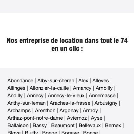
Nos entreprise de location dans tout le 74
en un clic :
Abondance
|
Alby-sur-cheran
|
Alex
|
Alleves
|
Allinges
|
Allonzier-la-caille
|
Amancy
|
Ambilly
|
Andilly
|
Annecy
|
Annecy-le-vieux
|
Annemasse
|
Anthy-sur-leman
|
Araches-la-frasse
|
Arbusigny
|
Archamps
|
Arenthon
|
Argonay
|
Armoy
|
Arthaz-pont-notre-dame
|
Aviernoz
|
Ayse
|
Ballaison
|
Bassy
|
Beaumont
|
Bellevaux
|
Bernex
|
Bloye
|
Bluffy
|
Boege
|
Bogeve
|
Bonne
|