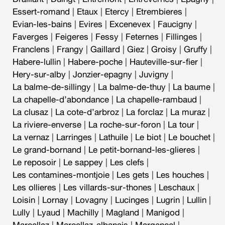
Essert-romand
|
Etaux
|
Etercy
|
Etrembieres
|
Evian-les-bains
|
Evires
|
Excenevex
|
Faucigny
|
Faverges
|
Feigeres
|
Fessy
|
Feternes
|
Fillinges
|
Franclens
|
Frangy
|
Gaillard
|
Giez
|
Groisy
|
Gruffy
|
Habere-lullin
|
Habere-poche
|
Hauteville-sur-fier
|
Hery-sur-alby
|
Jonzier-epagny
|
Juvigny
|
La balme-de-sillingy
|
La balme-de-thuy
|
La baume
|
La chapelle-d’abondance
|
La chapelle-rambaud
|
La clusaz
|
La cote-d’arbroz
|
La forclaz
|
La muraz
|
La riviere-enverse
|
La roche-sur-foron
|
La tour
|
La vernaz
|
Larringes
|
Lathuile
|
Le biot
|
Le bouchet
|
Le grand-bornand
|
Le petit-bornand-les-glieres
|
Le reposoir
|
Le sappey
|
Les clefs
|
Les contamines-montjoie
|
Les gets
|
Les houches
|
Les ollieres
|
Les villards-sur-thones
|
Leschaux
|
Loisin
|
Lornay
|
Lovagny
|
Lucinges
|
Lugrin
|
Lullin
|
Lully
|
Lyaud
|
Machilly
|
Magland
|
Manigod
|