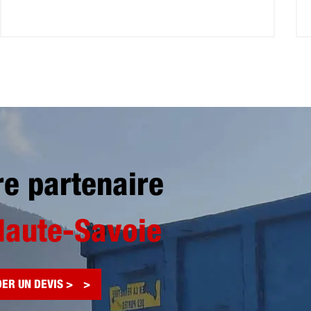
re partenaire
Haute-Savoie
ER UN DEVIS >