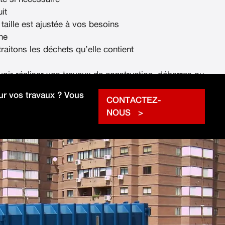
it
 taille est ajustée à vos besoins
ne
raitons les déchets qu’elle contient
voir réaliser vos travaux de construction, débarras ou
rapidement.
r vos travaux ? Vous
CONTACTEZ-
NOUS