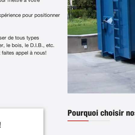
ur mettre à votre
xpérience pour positionner
ser de tous types
, le bois, le D.I.B., etc.
t faites appel à nous!
Pourquoi choisir no
!