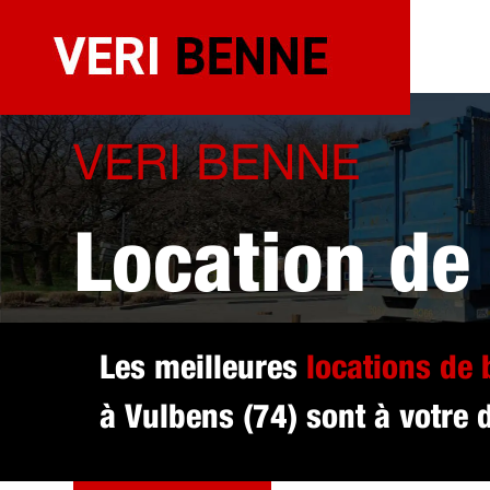
Aller
au
contenu
VERI BENNE
Location de
sélectionné
Les meilleures
locations de
à Vulbens (74) sont à votre d
DEVIS GRATUIT