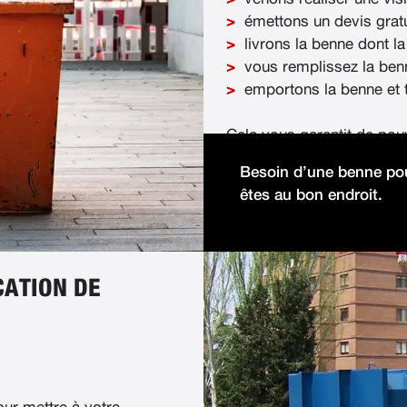
émettons un devis gratu
livrons la benne dont la
vous remplissez la ben
emportons la benne et t
Cela vous garantit de pou
démolition facilement et 
Besoin d’une benne pou
êtes au bon endroit.
CATION DE