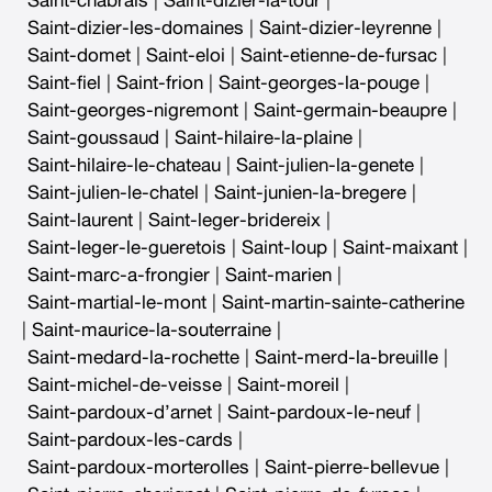
Saint-chabrais
|
Saint-dizier-la-tour
|
Saint-dizier-les-domaines
|
Saint-dizier-leyrenne
|
Saint-domet
|
Saint-eloi
|
Saint-etienne-de-fursac
|
Saint-fiel
|
Saint-frion
|
Saint-georges-la-pouge
|
Saint-georges-nigremont
|
Saint-germain-beaupre
|
Saint-goussaud
|
Saint-hilaire-la-plaine
|
Saint-hilaire-le-chateau
|
Saint-julien-la-genete
|
Saint-julien-le-chatel
|
Saint-junien-la-bregere
|
Saint-laurent
|
Saint-leger-bridereix
|
Saint-leger-le-gueretois
|
Saint-loup
|
Saint-maixant
|
Saint-marc-a-frongier
|
Saint-marien
|
Saint-martial-le-mont
|
Saint-martin-sainte-catherine
|
Saint-maurice-la-souterraine
|
Saint-medard-la-rochette
|
Saint-merd-la-breuille
|
Saint-michel-de-veisse
|
Saint-moreil
|
Saint-pardoux-d’arnet
|
Saint-pardoux-le-neuf
|
Saint-pardoux-les-cards
|
Saint-pardoux-morterolles
|
Saint-pierre-bellevue
|