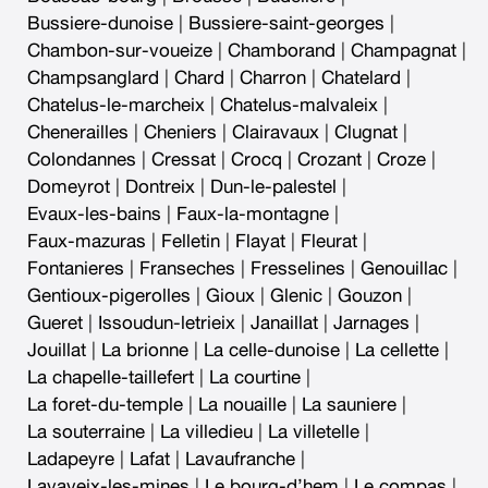
Bussiere-dunoise
|
Bussiere-saint-georges
|
Chambon-sur-voueize
|
Chamborand
|
Champagnat
|
Champsanglard
|
Chard
|
Charron
|
Chatelard
|
Chatelus-le-marcheix
|
Chatelus-malvaleix
|
Chenerailles
|
Cheniers
|
Clairavaux
|
Clugnat
|
Colondannes
|
Cressat
|
Crocq
|
Crozant
|
Croze
|
Domeyrot
|
Dontreix
|
Dun-le-palestel
|
Evaux-les-bains
|
Faux-la-montagne
|
Faux-mazuras
|
Felletin
|
Flayat
|
Fleurat
|
Fontanieres
|
Franseches
|
Fresselines
|
Genouillac
|
Gentioux-pigerolles
|
Gioux
|
Glenic
|
Gouzon
|
Gueret
|
Issoudun-letrieix
|
Janaillat
|
Jarnages
|
Jouillat
|
La brionne
|
La celle-dunoise
|
La cellette
|
La chapelle-taillefert
|
La courtine
|
La foret-du-temple
|
La nouaille
|
La sauniere
|
La souterraine
|
La villedieu
|
La villetelle
|
Ladapeyre
|
Lafat
|
Lavaufranche
|
Lavaveix-les-mines
|
Le bourg-d’hem
|
Le compas
|