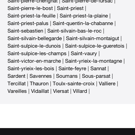
Saint-pierre-cherignat
|
Saint-pierre-de-fursac
|
Saint-pierre-le-bost
|
Saint-priest
|
Saint-priest-la-feuille
|
Saint-priest-la-plaine
|
Saint-priest-palus
|
Saint-quentin-la-chabanne
|
Saint-sebastien
|
Saint-silvain-bas-le-roc
|
Saint-silvain-bellegarde
|
Saint-silvain-montaigut
|
Saint-sulpice-le-dunois
|
Saint-sulpice-le-gueretois
|
Saint-sulpice-les-champs
|
Saint-vaury
|
Saint-victor-en-marche
|
Saint-yrieix-la-montagne
|
Saint-yrieix-les-bois
|
Sainte-feyre
|
Sannat
|
Sardent
|
Savennes
|
Soumans
|
Sous-parsat
|
Tercillat
|
Thauron
|
Toulx-sainte-croix
|
Valliere
|
Vareilles
|
Vidaillat
|
Viersat
|
Villard
|