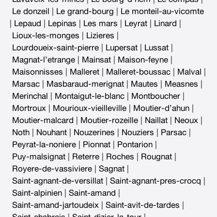
Le donzeil
|
Le grand-bourg
|
Le monteil-au-vicomte
|
Lepaud
|
Lepinas
|
Les mars
|
Leyrat
|
Linard
|
Lioux-les-monges
|
Lizieres
|
Lourdoueix-saint-pierre
|
Lupersat
|
Lussat
|
Magnat-l’etrange
|
Mainsat
|
Maison-feyne
|
Maisonnisses
|
Malleret
|
Malleret-boussac
|
Malval
|
Marsac
|
Masbaraud-merignat
|
Mautes
|
Measnes
|
Merinchal
|
Montaigut-le-blanc
|
Montboucher
|
Mortroux
|
Mourioux-vieilleville
|
Moutier-d’ahun
|
Moutier-malcard
|
Moutier-rozeille
|
Naillat
|
Neoux
|
Noth
|
Nouhant
|
Nouzerines
|
Nouziers
|
Parsac
|
Peyrat-la-noniere
|
Pionnat
|
Pontarion
|
Puy-malsignat
|
Reterre
|
Roches
|
Rougnat
|
Royere-de-vassiviere
|
Sagnat
|
Saint-agnant-de-versillat
|
Saint-agnant-pres-crocq
|
Saint-alpinien
|
Saint-amand
|
Saint-amand-jartoudeix
|
Saint-avit-de-tardes
|