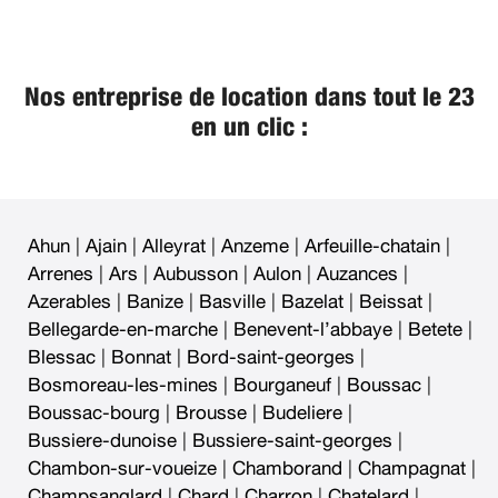
Nos entreprise de location dans tout le 23
en un clic :
Ahun
|
Ajain
|
Alleyrat
|
Anzeme
|
Arfeuille-chatain
|
Arrenes
|
Ars
|
Aubusson
|
Aulon
|
Auzances
|
Azerables
|
Banize
|
Basville
|
Bazelat
|
Beissat
|
Bellegarde-en-marche
|
Benevent-l’abbaye
|
Betete
|
Blessac
|
Bonnat
|
Bord-saint-georges
|
Bosmoreau-les-mines
|
Bourganeuf
|
Boussac
|
Boussac-bourg
|
Brousse
|
Budeliere
|
Bussiere-dunoise
|
Bussiere-saint-georges
|
Chambon-sur-voueize
|
Chamborand
|
Champagnat
|
Champsanglard
|
Chard
|
Charron
|
Chatelard
|