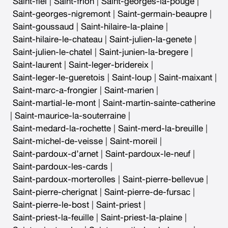
Saint-fiel
|
Saint-frion
|
Saint-georges-la-pouge
|
Saint-georges-nigremont
|
Saint-germain-beaupre
|
Saint-goussaud
|
Saint-hilaire-la-plaine
|
Saint-hilaire-le-chateau
|
Saint-julien-la-genete
|
Saint-julien-le-chatel
|
Saint-junien-la-bregere
|
Saint-laurent
|
Saint-leger-bridereix
|
Saint-leger-le-gueretois
|
Saint-loup
|
Saint-maixant
|
Saint-marc-a-frongier
|
Saint-marien
|
Saint-martial-le-mont
|
Saint-martin-sainte-catherine
|
Saint-maurice-la-souterraine
|
Saint-medard-la-rochette
|
Saint-merd-la-breuille
|
Saint-michel-de-veisse
|
Saint-moreil
|
Saint-pardoux-d’arnet
|
Saint-pardoux-le-neuf
|
Saint-pardoux-les-cards
|
Saint-pardoux-morterolles
|
Saint-pierre-bellevue
|
Saint-pierre-cherignat
|
Saint-pierre-de-fursac
|
Saint-pierre-le-bost
|
Saint-priest
|
Saint-priest-la-feuille
|
Saint-priest-la-plaine
|