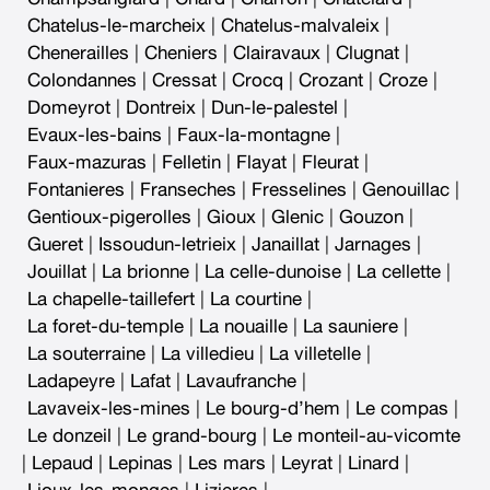
Chatelus-le-marcheix
|
Chatelus-malvaleix
|
Chenerailles
|
Cheniers
|
Clairavaux
|
Clugnat
|
Colondannes
|
Cressat
|
Crocq
|
Crozant
|
Croze
|
Domeyrot
|
Dontreix
|
Dun-le-palestel
|
Evaux-les-bains
|
Faux-la-montagne
|
Faux-mazuras
|
Felletin
|
Flayat
|
Fleurat
|
Fontanieres
|
Franseches
|
Fresselines
|
Genouillac
|
Gentioux-pigerolles
|
Gioux
|
Glenic
|
Gouzon
|
Gueret
|
Issoudun-letrieix
|
Janaillat
|
Jarnages
|
Jouillat
|
La brionne
|
La celle-dunoise
|
La cellette
|
La chapelle-taillefert
|
La courtine
|
La foret-du-temple
|
La nouaille
|
La sauniere
|
La souterraine
|
La villedieu
|
La villetelle
|
Ladapeyre
|
Lafat
|
Lavaufranche
|
Lavaveix-les-mines
|
Le bourg-d’hem
|
Le compas
|
Le donzeil
|
Le grand-bourg
|
Le monteil-au-vicomte
|
Lepaud
|
Lepinas
|
Les mars
|
Leyrat
|
Linard
|