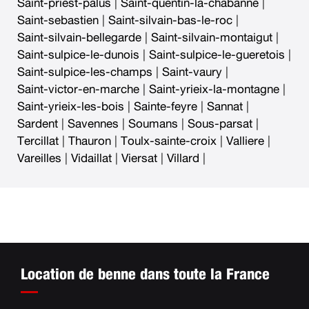
Saint-priest-palus
|
Saint-quentin-la-chabanne
|
Saint-sebastien
|
Saint-silvain-bas-le-roc
|
Saint-silvain-bellegarde
|
Saint-silvain-montaigut
|
Saint-sulpice-le-dunois
|
Saint-sulpice-le-gueretois
|
Saint-sulpice-les-champs
|
Saint-vaury
|
Saint-victor-en-marche
|
Saint-yrieix-la-montagne
|
Saint-yrieix-les-bois
|
Sainte-feyre
|
Sannat
|
Sardent
|
Savennes
|
Soumans
|
Sous-parsat
|
Tercillat
|
Thauron
|
Toulx-sainte-croix
|
Valliere
|
Vareilles
|
Vidaillat
|
Viersat
|
Villard
|
Location de benne dans toute la France