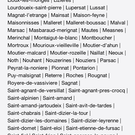
Lioux-les-monges
|
Lizieres
|
Lourdoueix-saint-pierre
|
Lupersat
|
Lussat
|
Magnat-l’etrange
|
Mainsat
|
Maison-feyne
|
Maisonnisses
|
Malleret
|
Malleret-boussac
|
Malval
|
Marsac
|
Masbaraud-merignat
|
Mautes
|
Measnes
|
Merinchal
|
Montaigut-le-blanc
|
Montboucher
|
Mortroux
|
Mourioux-vieilleville
|
Moutier-d’ahun
|
Moutier-malcard
|
Moutier-rozeille
|
Naillat
|
Neoux
|
Noth
|
Nouhant
|
Nouzerines
|
Nouziers
|
Parsac
|
Peyrat-la-noniere
|
Pionnat
|
Pontarion
|
Puy-malsignat
|
Reterre
|
Roches
|
Rougnat
|
Royere-de-vassiviere
|
Sagnat
|
Saint-agnant-de-versillat
|
Saint-agnant-pres-crocq
|
Saint-alpinien
|
Saint-amand
|
Saint-amand-jartoudeix
|
Saint-avit-de-tardes
|
Saint-chabrais
|
Saint-dizier-la-tour
|
Saint-dizier-les-domaines
|
Saint-dizier-leyrenne
|
Saint-domet
|
Saint-eloi
|
Saint-etienne-de-fursac
|