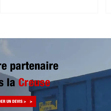
re partenaire
s la
Creuse
ER UN DEVIS >