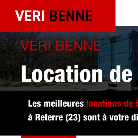
Aller
au
contenu
VERI BENNE
Location de
sélectionné
Les meilleures
locations de
à Reterre (23) sont à votre d
DEVIS GRATUIT