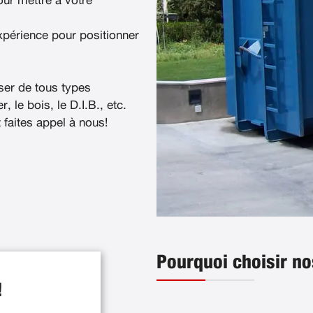
ur mettre à votre
xpérience pour positionner
ser de tous types
, le bois, le D.I.B., etc.
t faites appel à nous!
Pourquoi choisir no
!