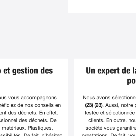
 et gestion des
Un expert de 
po
nous vous accompagnons
Nous avons sélectionn
éficiez de nos conseils en
(23) (23)
. Aussi, notre
ment des déchets. En effet,
testée et sélectionnée
ssionnel des déchets. De
clients. En outre, n
matériaux. Plastiques,
société vous garantira
sibilités. De fait, n’hésitez
prestations. De fait, v