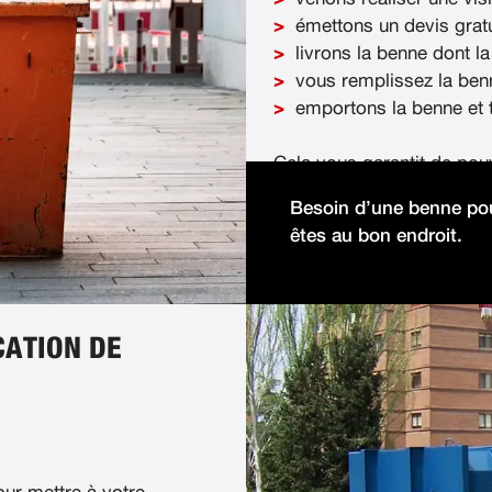
émettons un devis gratu
livrons la benne dont la
vous remplissez la ben
emportons la benne et t
Cela vous garantit de pou
démolition facilement et 
Besoin d’une benne pou
êtes au bon endroit.
CATION DE