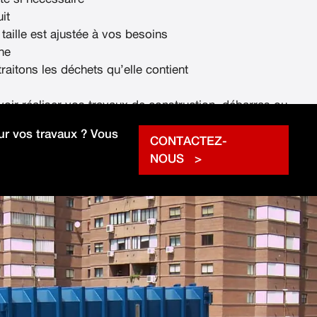
it
 taille est ajustée à vos besoins
ne
raitons les déchets qu’elle contient
voir réaliser vos travaux de construction, débarras ou
rapidement.
r vos travaux ? Vous
CONTACTEZ-
NOUS