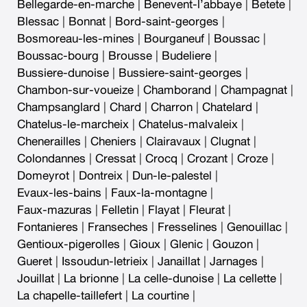
Bellegarde-en-marche
|
Benevent-l’abbaye
|
Betete
|
Blessac
|
Bonnat
|
Bord-saint-georges
|
Bosmoreau-les-mines
|
Bourganeuf
|
Boussac
|
Boussac-bourg
|
Brousse
|
Budeliere
|
Bussiere-dunoise
|
Bussiere-saint-georges
|
Chambon-sur-voueize
|
Chamborand
|
Champagnat
|
Champsanglard
|
Chard
|
Charron
|
Chatelard
|
Chatelus-le-marcheix
|
Chatelus-malvaleix
|
Chenerailles
|
Cheniers
|
Clairavaux
|
Clugnat
|
Colondannes
|
Cressat
|
Crocq
|
Crozant
|
Croze
|
Domeyrot
|
Dontreix
|
Dun-le-palestel
|
Evaux-les-bains
|
Faux-la-montagne
|
Faux-mazuras
|
Felletin
|
Flayat
|
Fleurat
|
Fontanieres
|
Franseches
|
Fresselines
|
Genouillac
|
Gentioux-pigerolles
|
Gioux
|
Glenic
|
Gouzon
|
Gueret
|
Issoudun-letrieix
|
Janaillat
|
Jarnages
|
Jouillat
|
La brionne
|
La celle-dunoise
|
La cellette
|
La chapelle-taillefert
|
La courtine
|