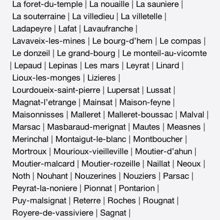
La foret-du-temple
|
La nouaille
|
La sauniere
|
La souterraine
|
La villedieu
|
La villetelle
|
Ladapeyre
|
Lafat
|
Lavaufranche
|
Lavaveix-les-mines
|
Le bourg-d’hem
|
Le compas
|
Le donzeil
|
Le grand-bourg
|
Le monteil-au-vicomte
|
Lepaud
|
Lepinas
|
Les mars
|
Leyrat
|
Linard
|
Lioux-les-monges
|
Lizieres
|
Lourdoueix-saint-pierre
|
Lupersat
|
Lussat
|
Magnat-l’etrange
|
Mainsat
|
Maison-feyne
|
Maisonnisses
|
Malleret
|
Malleret-boussac
|
Malval
|
Marsac
|
Masbaraud-merignat
|
Mautes
|
Measnes
|
Merinchal
|
Montaigut-le-blanc
|
Montboucher
|
Mortroux
|
Mourioux-vieilleville
|
Moutier-d’ahun
|
Moutier-malcard
|
Moutier-rozeille
|
Naillat
|
Neoux
|
Noth
|
Nouhant
|
Nouzerines
|
Nouziers
|
Parsac
|
Peyrat-la-noniere
|
Pionnat
|
Pontarion
|
Puy-malsignat
|
Reterre
|
Roches
|
Rougnat
|
Royere-de-vassiviere
|
Sagnat
|