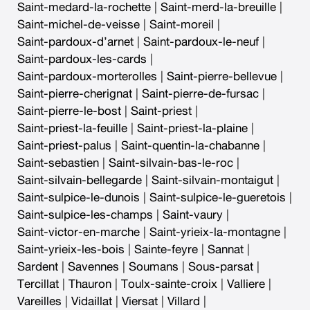
Saint-medard-la-rochette
|
Saint-merd-la-breuille
|
Saint-michel-de-veisse
|
Saint-moreil
|
Saint-pardoux-d’arnet
|
Saint-pardoux-le-neuf
|
Saint-pardoux-les-cards
|
Saint-pardoux-morterolles
|
Saint-pierre-bellevue
|
Saint-pierre-cherignat
|
Saint-pierre-de-fursac
|
Saint-pierre-le-bost
|
Saint-priest
|
Saint-priest-la-feuille
|
Saint-priest-la-plaine
|
Saint-priest-palus
|
Saint-quentin-la-chabanne
|
Saint-sebastien
|
Saint-silvain-bas-le-roc
|
Saint-silvain-bellegarde
|
Saint-silvain-montaigut
|
Saint-sulpice-le-dunois
|
Saint-sulpice-le-gueretois
|
Saint-sulpice-les-champs
|
Saint-vaury
|
Saint-victor-en-marche
|
Saint-yrieix-la-montagne
|
Saint-yrieix-les-bois
|
Sainte-feyre
|
Sannat
|
Sardent
|
Savennes
|
Soumans
|
Sous-parsat
|
Tercillat
|
Thauron
|
Toulx-sainte-croix
|
Valliere
|
Vareilles
|
Vidaillat
|
Viersat
|
Villard
|