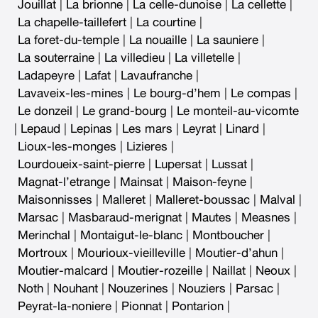
Jouillat
|
La brionne
|
La celle-dunoise
|
La cellette
|
La chapelle-taillefert
|
La courtine
|
La foret-du-temple
|
La nouaille
|
La sauniere
|
La souterraine
|
La villedieu
|
La villetelle
|
Ladapeyre
|
Lafat
|
Lavaufranche
|
Lavaveix-les-mines
|
Le bourg-d’hem
|
Le compas
|
Le donzeil
|
Le grand-bourg
|
Le monteil-au-vicomte
|
Lepaud
|
Lepinas
|
Les mars
|
Leyrat
|
Linard
|
Lioux-les-monges
|
Lizieres
|
Lourdoueix-saint-pierre
|
Lupersat
|
Lussat
|
Magnat-l’etrange
|
Mainsat
|
Maison-feyne
|
Maisonnisses
|
Malleret
|
Malleret-boussac
|
Malval
|
Marsac
|
Masbaraud-merignat
|
Mautes
|
Measnes
|
Merinchal
|
Montaigut-le-blanc
|
Montboucher
|
Mortroux
|
Mourioux-vieilleville
|
Moutier-d’ahun
|
Moutier-malcard
|
Moutier-rozeille
|
Naillat
|
Neoux
|
Noth
|
Nouhant
|
Nouzerines
|
Nouziers
|
Parsac
|
Peyrat-la-noniere
|
Pionnat
|
Pontarion
|