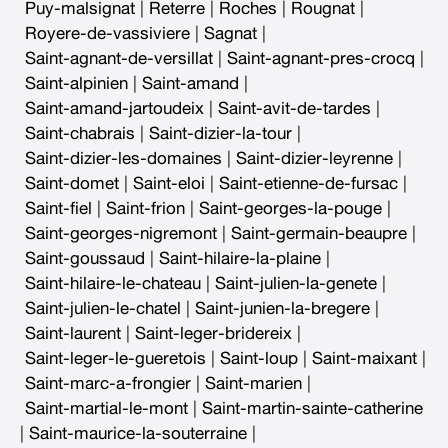
Puy-malsignat
|
Reterre
|
Roches
|
Rougnat
|
Royere-de-vassiviere
|
Sagnat
|
Saint-agnant-de-versillat
|
Saint-agnant-pres-crocq
|
Saint-alpinien
|
Saint-amand
|
Saint-amand-jartoudeix
|
Saint-avit-de-tardes
|
Saint-chabrais
|
Saint-dizier-la-tour
|
Saint-dizier-les-domaines
|
Saint-dizier-leyrenne
|
Saint-domet
|
Saint-eloi
|
Saint-etienne-de-fursac
|
Saint-fiel
|
Saint-frion
|
Saint-georges-la-pouge
|
Saint-georges-nigremont
|
Saint-germain-beaupre
|
Saint-goussaud
|
Saint-hilaire-la-plaine
|
Saint-hilaire-le-chateau
|
Saint-julien-la-genete
|
Saint-julien-le-chatel
|
Saint-junien-la-bregere
|
Saint-laurent
|
Saint-leger-bridereix
|
Saint-leger-le-gueretois
|
Saint-loup
|
Saint-maixant
|
Saint-marc-a-frongier
|
Saint-marien
|
Saint-martial-le-mont
|
Saint-martin-sainte-catherine
|
Saint-maurice-la-souterraine
|