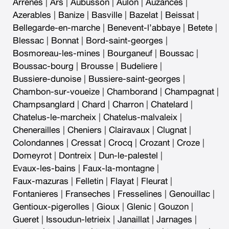
Arrenes
|
Ars
|
Aubusson
|
Aulon
|
Auzances
|
Azerables
|
Banize
|
Basville
|
Bazelat
|
Beissat
|
Bellegarde-en-marche
|
Benevent-l’abbaye
|
Betete
|
Blessac
|
Bonnat
|
Bord-saint-georges
|
Bosmoreau-les-mines
|
Bourganeuf
|
Boussac
|
Boussac-bourg
|
Brousse
|
Budeliere
|
Bussiere-dunoise
|
Bussiere-saint-georges
|
Chambon-sur-voueize
|
Chamborand
|
Champagnat
|
Champsanglard
|
Chard
|
Charron
|
Chatelard
|
Chatelus-le-marcheix
|
Chatelus-malvaleix
|
Chenerailles
|
Cheniers
|
Clairavaux
|
Clugnat
|
Colondannes
|
Cressat
|
Crocq
|
Crozant
|
Croze
|
Domeyrot
|
Dontreix
|
Dun-le-palestel
|
Evaux-les-bains
|
Faux-la-montagne
|
Faux-mazuras
|
Felletin
|
Flayat
|
Fleurat
|
Fontanieres
|
Franseches
|
Fresselines
|
Genouillac
|
Gentioux-pigerolles
|
Gioux
|
Glenic
|
Gouzon
|
Gueret
|
Issoudun-letrieix
|
Janaillat
|
Jarnages
|