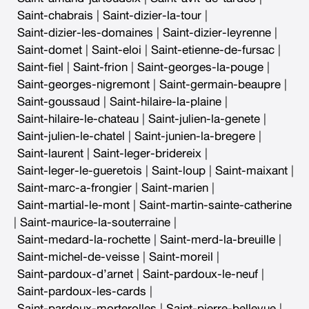
Saint-chabrais
|
Saint-dizier-la-tour
|
Saint-dizier-les-domaines
|
Saint-dizier-leyrenne
|
Saint-domet
|
Saint-eloi
|
Saint-etienne-de-fursac
|
Saint-fiel
|
Saint-frion
|
Saint-georges-la-pouge
|
Saint-georges-nigremont
|
Saint-germain-beaupre
|
Saint-goussaud
|
Saint-hilaire-la-plaine
|
Saint-hilaire-le-chateau
|
Saint-julien-la-genete
|
Saint-julien-le-chatel
|
Saint-junien-la-bregere
|
Saint-laurent
|
Saint-leger-bridereix
|
Saint-leger-le-gueretois
|
Saint-loup
|
Saint-maixant
|
Saint-marc-a-frongier
|
Saint-marien
|
Saint-martial-le-mont
|
Saint-martin-sainte-catherine
|
Saint-maurice-la-souterraine
|
Saint-medard-la-rochette
|
Saint-merd-la-breuille
|
Saint-michel-de-veisse
|
Saint-moreil
|
Saint-pardoux-d’arnet
|
Saint-pardoux-le-neuf
|
Saint-pardoux-les-cards
|
Saint-pardoux-morterolles
|
Saint-pierre-bellevue
|