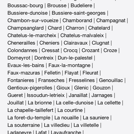
Boussac-bourg
|
Brousse
|
Budeliere
|
Bussiere-dunoise
|
Bussiere-saint-georges
|
Chambon-sur-voueize
|
Chamborand
|
Champagnat
|
Champsanglard
|
Chard
|
Charron
|
Chatelard
|
Chatelus-le-marcheix
|
Chatelus-malvaleix
|
Chenerailles
|
Cheniers
|
Clairavaux
|
Clugnat
|
Colondannes
|
Cressat
|
Crocq
|
Crozant
|
Croze
|
Domeyrot
|
Dontreix
|
Dun-le-palestel
|
Evaux-les-bains
|
Faux-la-montagne
|
Faux-mazuras
|
Felletin
|
Flayat
|
Fleurat
|
Fontanieres
|
Franseches
|
Fresselines
|
Genouillac
|
Gentioux-pigerolles
|
Gioux
|
Glenic
|
Gouzon
|
Gueret
|
Issoudun-letrieix
|
Janaillat
|
Jarnages
|
Jouillat
|
La brionne
|
La celle-dunoise
|
La cellette
|
La chapelle-taillefert
|
La courtine
|
La foret-du-temple
|
La nouaille
|
La sauniere
|
La souterraine
|
La villedieu
|
La villetelle
|
Ladapeyre
|
Lafat
|
Lavaufranche
|