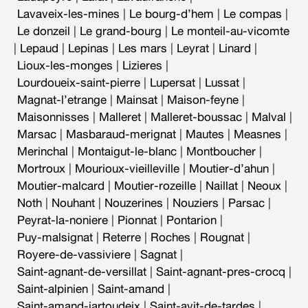
Lavaveix-les-mines
|
Le bourg-d’hem
|
Le compas
|
Le donzeil
|
Le grand-bourg
|
Le monteil-au-vicomte
|
Lepaud
|
Lepinas
|
Les mars
|
Leyrat
|
Linard
|
Lioux-les-monges
|
Lizieres
|
Lourdoueix-saint-pierre
|
Lupersat
|
Lussat
|
Magnat-l’etrange
|
Mainsat
|
Maison-feyne
|
Maisonnisses
|
Malleret
|
Malleret-boussac
|
Malval
|
Marsac
|
Masbaraud-merignat
|
Mautes
|
Measnes
|
Merinchal
|
Montaigut-le-blanc
|
Montboucher
|
Mortroux
|
Mourioux-vieilleville
|
Moutier-d’ahun
|
Moutier-malcard
|
Moutier-rozeille
|
Naillat
|
Neoux
|
Noth
|
Nouhant
|
Nouzerines
|
Nouziers
|
Parsac
|
Peyrat-la-noniere
|
Pionnat
|
Pontarion
|
Puy-malsignat
|
Reterre
|
Roches
|
Rougnat
|
Royere-de-vassiviere
|
Sagnat
|
Saint-agnant-de-versillat
|
Saint-agnant-pres-crocq
|
Saint-alpinien
|
Saint-amand
|
Saint-amand-jartoudeix
|
Saint-avit-de-tardes
|