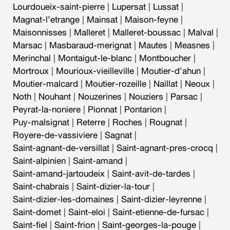
Lourdoueix-saint-pierre
|
Lupersat
|
Lussat
|
Magnat-l’etrange
|
Mainsat
|
Maison-feyne
|
Maisonnisses
|
Malleret
|
Malleret-boussac
|
Malval
|
Marsac
|
Masbaraud-merignat
|
Mautes
|
Measnes
|
Merinchal
|
Montaigut-le-blanc
|
Montboucher
|
Mortroux
|
Mourioux-vieilleville
|
Moutier-d’ahun
|
Moutier-malcard
|
Moutier-rozeille
|
Naillat
|
Neoux
|
Noth
|
Nouhant
|
Nouzerines
|
Nouziers
|
Parsac
|
Peyrat-la-noniere
|
Pionnat
|
Pontarion
|
Puy-malsignat
|
Reterre
|
Roches
|
Rougnat
|
Royere-de-vassiviere
|
Sagnat
|
Saint-agnant-de-versillat
|
Saint-agnant-pres-crocq
|
Saint-alpinien
|
Saint-amand
|
Saint-amand-jartoudeix
|
Saint-avit-de-tardes
|
Saint-chabrais
|
Saint-dizier-la-tour
|
Saint-dizier-les-domaines
|
Saint-dizier-leyrenne
|
Saint-domet
|
Saint-eloi
|
Saint-etienne-de-fursac
|
Saint-fiel
|
Saint-frion
|
Saint-georges-la-pouge
|