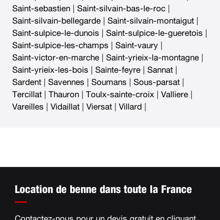
Saint-sebastien
|
Saint-silvain-bas-le-roc
|
Saint-silvain-bellegarde
|
Saint-silvain-montaigut
|
Saint-sulpice-le-dunois
|
Saint-sulpice-le-gueretois
|
Saint-sulpice-les-champs
|
Saint-vaury
|
Saint-victor-en-marche
|
Saint-yrieix-la-montagne
|
Saint-yrieix-les-bois
|
Sainte-feyre
|
Sannat
|
Sardent
|
Savennes
|
Soumans
|
Sous-parsat
|
Tercillat
|
Thauron
|
Toulx-sainte-croix
|
Valliere
|
Vareilles
|
Vidaillat
|
Viersat
|
Villard
|
Location de benne dans toute la France
Contactez-nous pour un devis gratuit en
cliquant