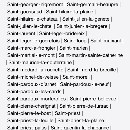
Saint-georges-nigremont
|
Saint-germain-beaupre
|
Saint-goussaud
|
Saint-hilaire-la-plaine
|
Saint-hilaire-le-chateau
|
Saint-julien-la-genete
|
Saint-julien-le-chatel
|
Saint-junien-la-bregere
|
Saint-laurent
|
Saint-leger-bridereix
|
Saint-leger-le-gueretois
|
Saint-loup
|
Saint-maixant
|
Saint-marc-a-frongier
|
Saint-marien
|
Saint-martial-le-mont
|
Saint-martin-sainte-catherine
|
Saint-maurice-la-souterraine
|
Saint-medard-la-rochette
|
Saint-merd-la-breuille
|
Saint-michel-de-veisse
|
Saint-moreil
|
Saint-pardoux-d’arnet
|
Saint-pardoux-le-neuf
|
Saint-pardoux-les-cards
|
Saint-pardoux-morterolles
|
Saint-pierre-bellevue
|
Saint-pierre-cherignat
|
Saint-pierre-de-fursac
|
Saint-pierre-le-bost
|
Saint-priest
|
Saint-priest-la-feuille
|
Saint-priest-la-plaine
|
Saint-priest-palus
|
Saint-quentin-la-chabanne
|