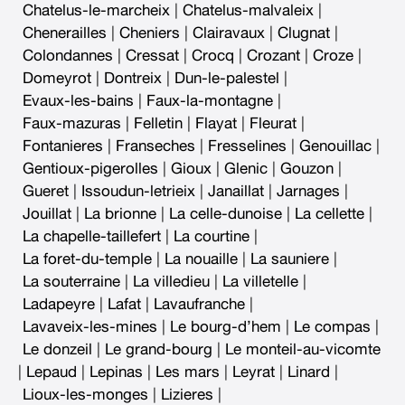
Chatelus-le-marcheix
|
Chatelus-malvaleix
|
Chenerailles
|
Cheniers
|
Clairavaux
|
Clugnat
|
Colondannes
|
Cressat
|
Crocq
|
Crozant
|
Croze
|
Domeyrot
|
Dontreix
|
Dun-le-palestel
|
Evaux-les-bains
|
Faux-la-montagne
|
Faux-mazuras
|
Felletin
|
Flayat
|
Fleurat
|
Fontanieres
|
Franseches
|
Fresselines
|
Genouillac
|
Gentioux-pigerolles
|
Gioux
|
Glenic
|
Gouzon
|
Gueret
|
Issoudun-letrieix
|
Janaillat
|
Jarnages
|
Jouillat
|
La brionne
|
La celle-dunoise
|
La cellette
|
La chapelle-taillefert
|
La courtine
|
La foret-du-temple
|
La nouaille
|
La sauniere
|
La souterraine
|
La villedieu
|
La villetelle
|
Ladapeyre
|
Lafat
|
Lavaufranche
|
Lavaveix-les-mines
|
Le bourg-d’hem
|
Le compas
|
Le donzeil
|
Le grand-bourg
|
Le monteil-au-vicomte
|
Lepaud
|
Lepinas
|
Les mars
|
Leyrat
|
Linard
|
Lioux-les-monges
|
Lizieres
|