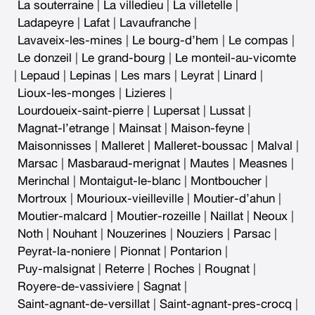
La souterraine
|
La villedieu
|
La villetelle
|
Ladapeyre
|
Lafat
|
Lavaufranche
|
Lavaveix-les-mines
|
Le bourg-d’hem
|
Le compas
|
Le donzeil
|
Le grand-bourg
|
Le monteil-au-vicomte
|
Lepaud
|
Lepinas
|
Les mars
|
Leyrat
|
Linard
|
Lioux-les-monges
|
Lizieres
|
Lourdoueix-saint-pierre
|
Lupersat
|
Lussat
|
Magnat-l’etrange
|
Mainsat
|
Maison-feyne
|
Maisonnisses
|
Malleret
|
Malleret-boussac
|
Malval
|
Marsac
|
Masbaraud-merignat
|
Mautes
|
Measnes
|
Merinchal
|
Montaigut-le-blanc
|
Montboucher
|
Mortroux
|
Mourioux-vieilleville
|
Moutier-d’ahun
|
Moutier-malcard
|
Moutier-rozeille
|
Naillat
|
Neoux
|
Noth
|
Nouhant
|
Nouzerines
|
Nouziers
|
Parsac
|
Peyrat-la-noniere
|
Pionnat
|
Pontarion
|
Puy-malsignat
|
Reterre
|
Roches
|
Rougnat
|
Royere-de-vassiviere
|
Sagnat
|
Saint-agnant-de-versillat
|
Saint-agnant-pres-crocq
|