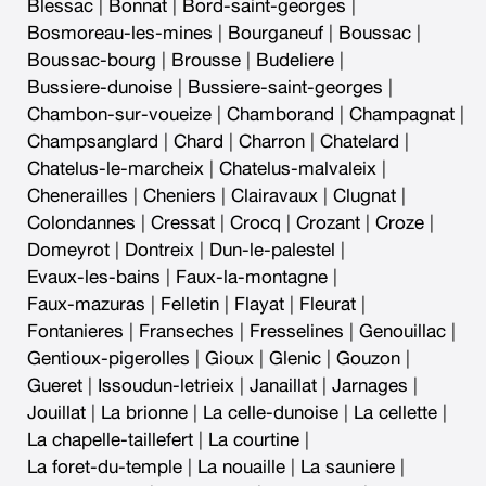
Blessac
|
Bonnat
|
Bord-saint-georges
|
Bosmoreau-les-mines
|
Bourganeuf
|
Boussac
|
Boussac-bourg
|
Brousse
|
Budeliere
|
Bussiere-dunoise
|
Bussiere-saint-georges
|
Chambon-sur-voueize
|
Chamborand
|
Champagnat
|
Champsanglard
|
Chard
|
Charron
|
Chatelard
|
Chatelus-le-marcheix
|
Chatelus-malvaleix
|
Chenerailles
|
Cheniers
|
Clairavaux
|
Clugnat
|
Colondannes
|
Cressat
|
Crocq
|
Crozant
|
Croze
|
Domeyrot
|
Dontreix
|
Dun-le-palestel
|
Evaux-les-bains
|
Faux-la-montagne
|
Faux-mazuras
|
Felletin
|
Flayat
|
Fleurat
|
Fontanieres
|
Franseches
|
Fresselines
|
Genouillac
|
Gentioux-pigerolles
|
Gioux
|
Glenic
|
Gouzon
|
Gueret
|
Issoudun-letrieix
|
Janaillat
|
Jarnages
|
Jouillat
|
La brionne
|
La celle-dunoise
|
La cellette
|
La chapelle-taillefert
|
La courtine
|
La foret-du-temple
|
La nouaille
|
La sauniere
|