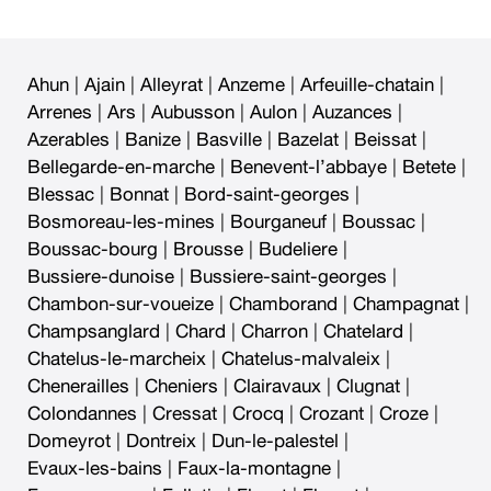
Ahun
|
Ajain
|
Alleyrat
|
Anzeme
|
Arfeuille-chatain
|
Arrenes
|
Ars
|
Aubusson
|
Aulon
|
Auzances
|
Azerables
|
Banize
|
Basville
|
Bazelat
|
Beissat
|
Bellegarde-en-marche
|
Benevent-l’abbaye
|
Betete
|
Blessac
|
Bonnat
|
Bord-saint-georges
|
Bosmoreau-les-mines
|
Bourganeuf
|
Boussac
|
Boussac-bourg
|
Brousse
|
Budeliere
|
Bussiere-dunoise
|
Bussiere-saint-georges
|
Chambon-sur-voueize
|
Chamborand
|
Champagnat
|
Champsanglard
|
Chard
|
Charron
|
Chatelard
|
Chatelus-le-marcheix
|
Chatelus-malvaleix
|
Chenerailles
|
Cheniers
|
Clairavaux
|
Clugnat
|
Colondannes
|
Cressat
|
Crocq
|
Crozant
|
Croze
|
Domeyrot
|
Dontreix
|
Dun-le-palestel
|
Evaux-les-bains
|
Faux-la-montagne
|