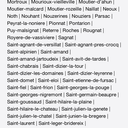
Mortroux
|
Mourioux-vieilleville
|
Moutier-d’ahun
|
Moutier-malcard
|
Moutier-rozeille
|
Naillat
|
Neoux
|
Noth
|
Nouhant
|
Nouzerines
|
Nouziers
|
Parsac
|
Peyrat-la-noniere
|
Pionnat
|
Pontarion
|
Puy-malsignat
|
Reterre
|
Roches
|
Rougnat
|
Royere-de-vassiviere
|
Sagnat
|
Saint-agnant-de-versillat
|
Saint-agnant-pres-crocq
|
Saint-alpinien
|
Saint-amand
|
Saint-amand-jartoudeix
|
Saint-avit-de-tardes
|
Saint-chabrais
|
Saint-dizier-la-tour
|
Saint-dizier-les-domaines
|
Saint-dizier-leyrenne
|
Saint-domet
|
Saint-eloi
|
Saint-etienne-de-fursac
|
Saint-fiel
|
Saint-frion
|
Saint-georges-la-pouge
|
Saint-georges-nigremont
|
Saint-germain-beaupre
|
Saint-goussaud
|
Saint-hilaire-la-plaine
|
Saint-hilaire-le-chateau
|
Saint-julien-la-genete
|
Saint-julien-le-chatel
|
Saint-junien-la-bregere
|
Saint-laurent
|
Saint-leger-bridereix
|