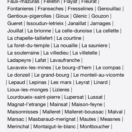
Faux-mazuras
|
Felletin
|
Flayat
|
Fleurat
|
Fontanieres
|
Franseches
|
Fresselines
|
Genouillac
|
Gentioux-pigerolles
|
Gioux
|
Glenic
|
Gouzon
|
Gueret
|
Issoudun-letrieix
|
Janaillat
|
Jarnages
|
Jouillat
|
La brionne
|
La celle-dunoise
|
La cellette
|
La chapelle-taillefert
|
La courtine
|
La foret-du-temple
|
La nouaille
|
La sauniere
|
La souterraine
|
La villedieu
|
La villetelle
|
Ladapeyre
|
Lafat
|
Lavaufranche
|
Lavaveix-les-mines
|
Le bourg-d’hem
|
Le compas
|
Le donzeil
|
Le grand-bourg
|
Le monteil-au-vicomte
|
Lepaud
|
Lepinas
|
Les mars
|
Leyrat
|
Linard
|
Lioux-les-monges
|
Lizieres
|
Lourdoueix-saint-pierre
|
Lupersat
|
Lussat
|
Magnat-l’etrange
|
Mainsat
|
Maison-feyne
|
Maisonnisses
|
Malleret
|
Malleret-boussac
|
Malval
|
Marsac
|
Masbaraud-merignat
|
Mautes
|
Measnes
|
Merinchal
|
Montaigut-le-blanc
|
Montboucher
|