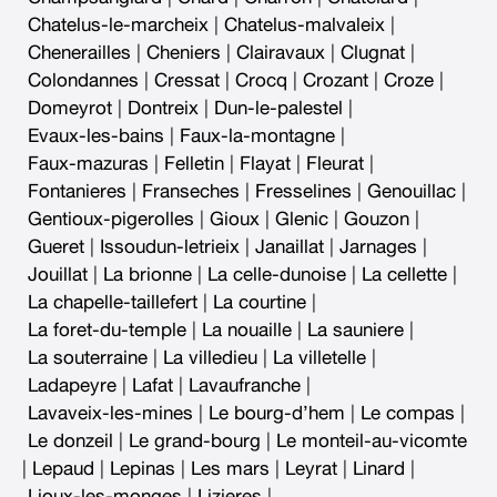
Chatelus-le-marcheix
|
Chatelus-malvaleix
|
Chenerailles
|
Cheniers
|
Clairavaux
|
Clugnat
|
Colondannes
|
Cressat
|
Crocq
|
Crozant
|
Croze
|
Domeyrot
|
Dontreix
|
Dun-le-palestel
|
Evaux-les-bains
|
Faux-la-montagne
|
Faux-mazuras
|
Felletin
|
Flayat
|
Fleurat
|
Fontanieres
|
Franseches
|
Fresselines
|
Genouillac
|
Gentioux-pigerolles
|
Gioux
|
Glenic
|
Gouzon
|
Gueret
|
Issoudun-letrieix
|
Janaillat
|
Jarnages
|
Jouillat
|
La brionne
|
La celle-dunoise
|
La cellette
|
La chapelle-taillefert
|
La courtine
|
La foret-du-temple
|
La nouaille
|
La sauniere
|
La souterraine
|
La villedieu
|
La villetelle
|
Ladapeyre
|
Lafat
|
Lavaufranche
|
Lavaveix-les-mines
|
Le bourg-d’hem
|
Le compas
|
Le donzeil
|
Le grand-bourg
|
Le monteil-au-vicomte
|
Lepaud
|
Lepinas
|
Les mars
|
Leyrat
|
Linard
|
Lioux-les-monges
|
Lizieres
|