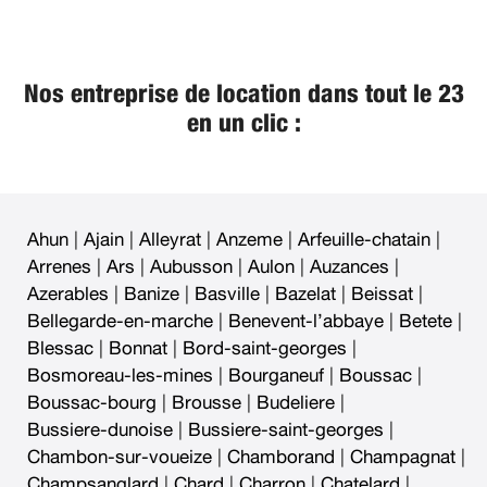
Nos entreprise de location dans tout le 23
en un clic :
Ahun
|
Ajain
|
Alleyrat
|
Anzeme
|
Arfeuille-chatain
|
Arrenes
|
Ars
|
Aubusson
|
Aulon
|
Auzances
|
Azerables
|
Banize
|
Basville
|
Bazelat
|
Beissat
|
Bellegarde-en-marche
|
Benevent-l’abbaye
|
Betete
|
Blessac
|
Bonnat
|
Bord-saint-georges
|
Bosmoreau-les-mines
|
Bourganeuf
|
Boussac
|
Boussac-bourg
|
Brousse
|
Budeliere
|
Bussiere-dunoise
|
Bussiere-saint-georges
|
Chambon-sur-voueize
|
Chamborand
|
Champagnat
|
Champsanglard
|
Chard
|
Charron
|
Chatelard
|