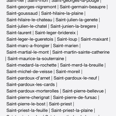
Saint-fiel
|
Saint-frion
|
Saint-georges-la-pouge
|
Saint-georges-nigremont
|
Saint-germain-beaupre
|
Saint-goussaud
|
Saint-hilaire-la-plaine
|
Saint-hilaire-le-chateau
|
Saint-julien-la-genete
|
Saint-julien-le-chatel
|
Saint-junien-la-bregere
|
Saint-laurent
|
Saint-leger-bridereix
|
Saint-leger-le-gueretois
|
Saint-loup
|
Saint-maixant
|
Saint-marc-a-frongier
|
Saint-marien
|
Saint-martial-le-mont
|
Saint-martin-sainte-catherine
|
Saint-maurice-la-souterraine
|
Saint-medard-la-rochette
|
Saint-merd-la-breuille
|
Saint-michel-de-veisse
|
Saint-moreil
|
Saint-pardoux-d’arnet
|
Saint-pardoux-le-neuf
|
Saint-pardoux-les-cards
|
Saint-pardoux-morterolles
|
Saint-pierre-bellevue
|
Saint-pierre-cherignat
|
Saint-pierre-de-fursac
|
Saint-pierre-le-bost
|
Saint-priest
|
Saint-priest-la-feuille
|
Saint-priest-la-plaine
|