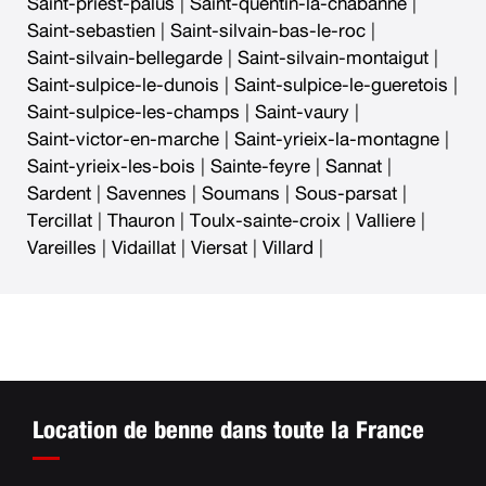
Saint-priest-palus
|
Saint-quentin-la-chabanne
|
Saint-sebastien
|
Saint-silvain-bas-le-roc
|
Saint-silvain-bellegarde
|
Saint-silvain-montaigut
|
Saint-sulpice-le-dunois
|
Saint-sulpice-le-gueretois
|
Saint-sulpice-les-champs
|
Saint-vaury
|
Saint-victor-en-marche
|
Saint-yrieix-la-montagne
|
Saint-yrieix-les-bois
|
Sainte-feyre
|
Sannat
|
Sardent
|
Savennes
|
Soumans
|
Sous-parsat
|
Tercillat
|
Thauron
|
Toulx-sainte-croix
|
Valliere
|
Vareilles
|
Vidaillat
|
Viersat
|
Villard
|
Location de benne dans toute la France