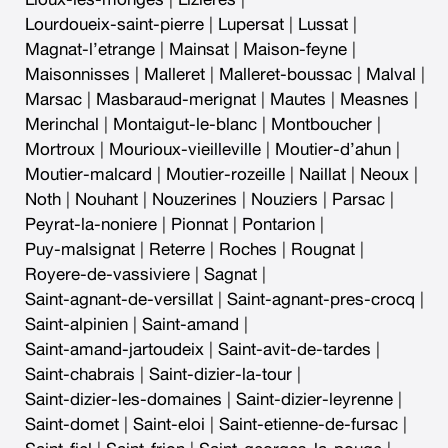
Lourdoueix-saint-pierre
|
Lupersat
|
Lussat
|
Magnat-l’etrange
|
Mainsat
|
Maison-feyne
|
Maisonnisses
|
Malleret
|
Malleret-boussac
|
Malval
|
Marsac
|
Masbaraud-merignat
|
Mautes
|
Measnes
|
Merinchal
|
Montaigut-le-blanc
|
Montboucher
|
Mortroux
|
Mourioux-vieilleville
|
Moutier-d’ahun
|
Moutier-malcard
|
Moutier-rozeille
|
Naillat
|
Neoux
|
Noth
|
Nouhant
|
Nouzerines
|
Nouziers
|
Parsac
|
Peyrat-la-noniere
|
Pionnat
|
Pontarion
|
Puy-malsignat
|
Reterre
|
Roches
|
Rougnat
|
Royere-de-vassiviere
|
Sagnat
|
Saint-agnant-de-versillat
|
Saint-agnant-pres-crocq
|
Saint-alpinien
|
Saint-amand
|
Saint-amand-jartoudeix
|
Saint-avit-de-tardes
|
Saint-chabrais
|
Saint-dizier-la-tour
|
Saint-dizier-les-domaines
|
Saint-dizier-leyrenne
|
Saint-domet
|
Saint-eloi
|
Saint-etienne-de-fursac
|