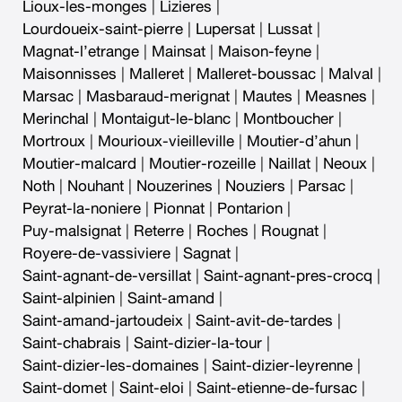
Lioux-les-monges
|
Lizieres
|
Lourdoueix-saint-pierre
|
Lupersat
|
Lussat
|
Magnat-l’etrange
|
Mainsat
|
Maison-feyne
|
Maisonnisses
|
Malleret
|
Malleret-boussac
|
Malval
|
Marsac
|
Masbaraud-merignat
|
Mautes
|
Measnes
|
Merinchal
|
Montaigut-le-blanc
|
Montboucher
|
Mortroux
|
Mourioux-vieilleville
|
Moutier-d’ahun
|
Moutier-malcard
|
Moutier-rozeille
|
Naillat
|
Neoux
|
Noth
|
Nouhant
|
Nouzerines
|
Nouziers
|
Parsac
|
Peyrat-la-noniere
|
Pionnat
|
Pontarion
|
Puy-malsignat
|
Reterre
|
Roches
|
Rougnat
|
Royere-de-vassiviere
|
Sagnat
|
Saint-agnant-de-versillat
|
Saint-agnant-pres-crocq
|
Saint-alpinien
|
Saint-amand
|
Saint-amand-jartoudeix
|
Saint-avit-de-tardes
|
Saint-chabrais
|
Saint-dizier-la-tour
|
Saint-dizier-les-domaines
|
Saint-dizier-leyrenne
|
Saint-domet
|
Saint-eloi
|
Saint-etienne-de-fursac
|