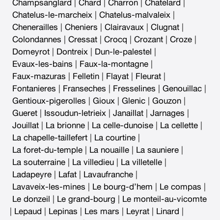
Champsanglard
|
Chard
|
Charron
|
Chatelard
|
Chatelus-le-marcheix
|
Chatelus-malvaleix
|
Chenerailles
|
Cheniers
|
Clairavaux
|
Clugnat
|
Colondannes
|
Cressat
|
Crocq
|
Crozant
|
Croze
|
Domeyrot
|
Dontreix
|
Dun-le-palestel
|
Evaux-les-bains
|
Faux-la-montagne
|
Faux-mazuras
|
Felletin
|
Flayat
|
Fleurat
|
Fontanieres
|
Franseches
|
Fresselines
|
Genouillac
|
Gentioux-pigerolles
|
Gioux
|
Glenic
|
Gouzon
|
Gueret
|
Issoudun-letrieix
|
Janaillat
|
Jarnages
|
Jouillat
|
La brionne
|
La celle-dunoise
|
La cellette
|
La chapelle-taillefert
|
La courtine
|
La foret-du-temple
|
La nouaille
|
La sauniere
|
La souterraine
|
La villedieu
|
La villetelle
|
Ladapeyre
|
Lafat
|
Lavaufranche
|
Lavaveix-les-mines
|
Le bourg-d’hem
|
Le compas
|
Le donzeil
|
Le grand-bourg
|
Le monteil-au-vicomte
|
Lepaud
|
Lepinas
|
Les mars
|
Leyrat
|
Linard
|