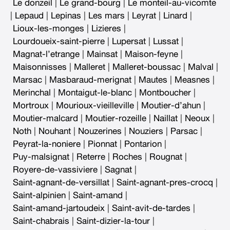
Le donzeil
|
Le grand-bourg
|
Le monteil-au-vicomte
|
Lepaud
|
Lepinas
|
Les mars
|
Leyrat
|
Linard
|
Lioux-les-monges
|
Lizieres
|
Lourdoueix-saint-pierre
|
Lupersat
|
Lussat
|
Magnat-l’etrange
|
Mainsat
|
Maison-feyne
|
Maisonnisses
|
Malleret
|
Malleret-boussac
|
Malval
|
Marsac
|
Masbaraud-merignat
|
Mautes
|
Measnes
|
Merinchal
|
Montaigut-le-blanc
|
Montboucher
|
Mortroux
|
Mourioux-vieilleville
|
Moutier-d’ahun
|
Moutier-malcard
|
Moutier-rozeille
|
Naillat
|
Neoux
|
Noth
|
Nouhant
|
Nouzerines
|
Nouziers
|
Parsac
|
Peyrat-la-noniere
|
Pionnat
|
Pontarion
|
Puy-malsignat
|
Reterre
|
Roches
|
Rougnat
|
Royere-de-vassiviere
|
Sagnat
|
Saint-agnant-de-versillat
|
Saint-agnant-pres-crocq
|
Saint-alpinien
|
Saint-amand
|
Saint-amand-jartoudeix
|
Saint-avit-de-tardes
|
Saint-chabrais
|
Saint-dizier-la-tour
|