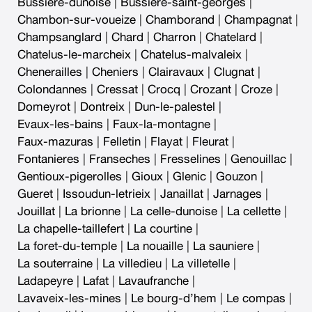
Bussiere-dunoise
|
Bussiere-saint-georges
|
Chambon-sur-voueize
|
Chamborand
|
Champagnat
|
Champsanglard
|
Chard
|
Charron
|
Chatelard
|
Chatelus-le-marcheix
|
Chatelus-malvaleix
|
Chenerailles
|
Cheniers
|
Clairavaux
|
Clugnat
|
Colondannes
|
Cressat
|
Crocq
|
Crozant
|
Croze
|
Domeyrot
|
Dontreix
|
Dun-le-palestel
|
Evaux-les-bains
|
Faux-la-montagne
|
Faux-mazuras
|
Felletin
|
Flayat
|
Fleurat
|
Fontanieres
|
Franseches
|
Fresselines
|
Genouillac
|
Gentioux-pigerolles
|
Gioux
|
Glenic
|
Gouzon
|
Gueret
|
Issoudun-letrieix
|
Janaillat
|
Jarnages
|
Jouillat
|
La brionne
|
La celle-dunoise
|
La cellette
|
La chapelle-taillefert
|
La courtine
|
La foret-du-temple
|
La nouaille
|
La sauniere
|
La souterraine
|
La villedieu
|
La villetelle
|
Ladapeyre
|
Lafat
|
Lavaufranche
|
Lavaveix-les-mines
|
Le bourg-d’hem
|
Le compas
|