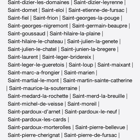
Saint-dizier-les-domaines
|
Saint-dizier-leyrenne
|
Saint-domet
|
Saint-eloi
|
Saint-etienne-de-fursac
|
Saint-fiel
|
Saint-frion
|
Saint-georges-la-pouge
|
Saint-georges-nigremont
|
Saint-germain-beaupre
|
Saint-goussaud
|
Saint-hilaire-la-plaine
|
Saint-hilaire-le-chateau
|
Saint-julien-la-genete
|
Saint-julien-le-chatel
|
Saint-junien-la-bregere
|
Saint-laurent
|
Saint-leger-bridereix
|
Saint-leger-le-gueretois
|
Saint-loup
|
Saint-maixant
|
Saint-marc-a-frongier
|
Saint-marien
|
Saint-martial-le-mont
|
Saint-martin-sainte-catherine
|
Saint-maurice-la-souterraine
|
Saint-medard-la-rochette
|
Saint-merd-la-breuille
|
Saint-michel-de-veisse
|
Saint-moreil
|
Saint-pardoux-d’arnet
|
Saint-pardoux-le-neuf
|
Saint-pardoux-les-cards
|
Saint-pardoux-morterolles
|
Saint-pierre-bellevue
|
Saint-pierre-cherignat
|
Saint-pierre-de-fursac
|