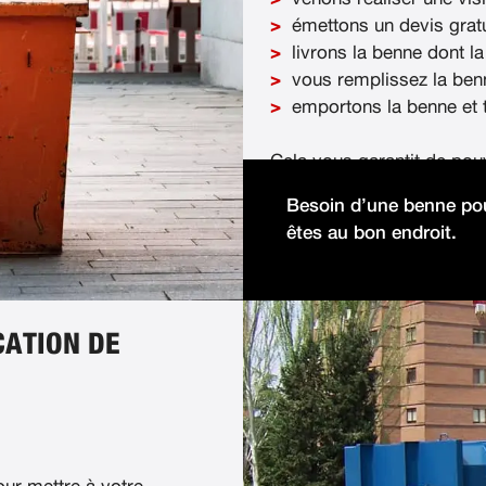
émettons un devis gratu
livrons la benne dont la
vous remplissez la ben
emportons la benne et t
Cela vous garantit de pou
démolition facilement et 
Besoin d’une benne pou
êtes au bon endroit.
CATION DE