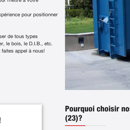
ur mettre à votre
xpérience pour positionner
ser de tous types
, le bois, le D.I.B., etc.
t faites appel à nous!
Pourquoi choisir no
(23)?
!