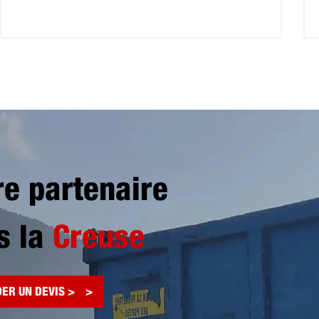
re partenaire
s la
Creuse
ER UN DEVIS >