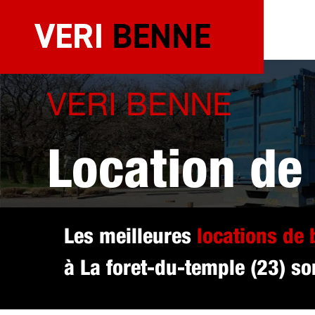
Aller
au
contenu
VERI BENNE
Location de
sélectionné
Les meilleures
locations de
à La foret-du-temple (23) son
temple (23)