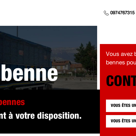
0974767315
Vous avez b
bennes pour
 benne
CONT
 pour vous à La
 bennes
VOUS ÊTES U
t à votre disposition.
VOUS ÊTES U