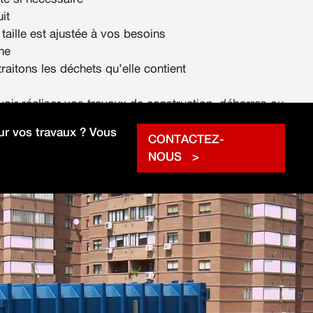
it
 taille est ajustée à vos besoins
ne
raitons les déchets qu’elle contient
voir réaliser vos travaux de construction, débarras ou
rapidement.
r vos travaux ? Vous
CONTACTEZ-
NOUS