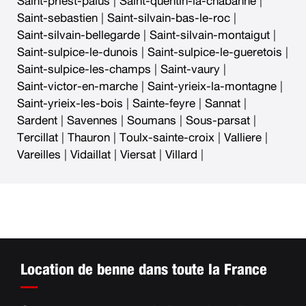
Saint-priest-palus
|
Saint-quentin-la-chabanne
|
Saint-sebastien
|
Saint-silvain-bas-le-roc
|
Saint-silvain-bellegarde
|
Saint-silvain-montaigut
|
Saint-sulpice-le-dunois
|
Saint-sulpice-le-gueretois
|
Saint-sulpice-les-champs
|
Saint-vaury
|
Saint-victor-en-marche
|
Saint-yrieix-la-montagne
|
Saint-yrieix-les-bois
|
Sainte-feyre
|
Sannat
|
Sardent
|
Savennes
|
Soumans
|
Sous-parsat
|
Tercillat
|
Thauron
|
Toulx-sainte-croix
|
Valliere
|
Vareilles
|
Vidaillat
|
Viersat
|
Villard
|
Location de benne dans toute la France