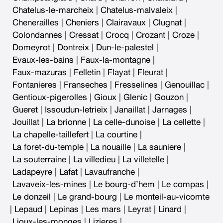
Chatelus-le-marcheix
|
Chatelus-malvaleix
|
Chenerailles
|
Cheniers
|
Clairavaux
|
Clugnat
|
Colondannes
|
Cressat
|
Crocq
|
Crozant
|
Croze
|
Domeyrot
|
Dontreix
|
Dun-le-palestel
|
Evaux-les-bains
|
Faux-la-montagne
|
Faux-mazuras
|
Felletin
|
Flayat
|
Fleurat
|
Fontanieres
|
Franseches
|
Fresselines
|
Genouillac
|
Gentioux-pigerolles
|
Gioux
|
Glenic
|
Gouzon
|
Gueret
|
Issoudun-letrieix
|
Janaillat
|
Jarnages
|
Jouillat
|
La brionne
|
La celle-dunoise
|
La cellette
|
La chapelle-taillefert
|
La courtine
|
La foret-du-temple
|
La nouaille
|
La sauniere
|
La souterraine
|
La villedieu
|
La villetelle
|
Ladapeyre
|
Lafat
|
Lavaufranche
|
Lavaveix-les-mines
|
Le bourg-d’hem
|
Le compas
|
Le donzeil
|
Le grand-bourg
|
Le monteil-au-vicomte
|
Lepaud
|
Lepinas
|
Les mars
|
Leyrat
|
Linard
|
Lioux-les-monges
|
Lizieres
|