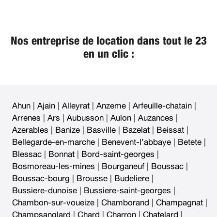
Nos entreprise de location dans tout le 23
en un clic :
Ahun
|
Ajain
|
Alleyrat
|
Anzeme
|
Arfeuille-chatain
|
Arrenes
|
Ars
|
Aubusson
|
Aulon
|
Auzances
|
Azerables
|
Banize
|
Basville
|
Bazelat
|
Beissat
|
Bellegarde-en-marche
|
Benevent-l’abbaye
|
Betete
|
Blessac
|
Bonnat
|
Bord-saint-georges
|
Bosmoreau-les-mines
|
Bourganeuf
|
Boussac
|
Boussac-bourg
|
Brousse
|
Budeliere
|
Bussiere-dunoise
|
Bussiere-saint-georges
|
Chambon-sur-voueize
|
Chamborand
|
Champagnat
|
Champsanglard
|
Chard
|
Charron
|
Chatelard
|