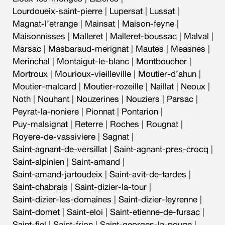
Lourdoueix-saint-pierre
|
Lupersat
|
Lussat
|
Magnat-l’etrange
|
Mainsat
|
Maison-feyne
|
Maisonnisses
|
Malleret
|
Malleret-boussac
|
Malval
|
Marsac
|
Masbaraud-merignat
|
Mautes
|
Measnes
|
Merinchal
|
Montaigut-le-blanc
|
Montboucher
|
Mortroux
|
Mourioux-vieilleville
|
Moutier-d’ahun
|
Moutier-malcard
|
Moutier-rozeille
|
Naillat
|
Neoux
|
Noth
|
Nouhant
|
Nouzerines
|
Nouziers
|
Parsac
|
Peyrat-la-noniere
|
Pionnat
|
Pontarion
|
Puy-malsignat
|
Reterre
|
Roches
|
Rougnat
|
Royere-de-vassiviere
|
Sagnat
|
Saint-agnant-de-versillat
|
Saint-agnant-pres-crocq
|
Saint-alpinien
|
Saint-amand
|
Saint-amand-jartoudeix
|
Saint-avit-de-tardes
|
Saint-chabrais
|
Saint-dizier-la-tour
|
Saint-dizier-les-domaines
|
Saint-dizier-leyrenne
|
Saint-domet
|
Saint-eloi
|
Saint-etienne-de-fursac
|
Saint-fiel
|
Saint-frion
|
Saint-georges-la-pouge
|