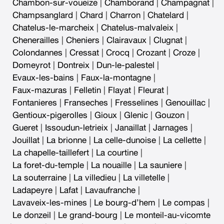
Chambon-sur-voueize
|
Chamborand
|
Champagnat
|
Champsanglard
|
Chard
|
Charron
|
Chatelard
|
Chatelus-le-marcheix
|
Chatelus-malvaleix
|
Chenerailles
|
Cheniers
|
Clairavaux
|
Clugnat
|
Colondannes
|
Cressat
|
Crocq
|
Crozant
|
Croze
|
Domeyrot
|
Dontreix
|
Dun-le-palestel
|
Evaux-les-bains
|
Faux-la-montagne
|
Faux-mazuras
|
Felletin
|
Flayat
|
Fleurat
|
Fontanieres
|
Franseches
|
Fresselines
|
Genouillac
|
Gentioux-pigerolles
|
Gioux
|
Glenic
|
Gouzon
|
Gueret
|
Issoudun-letrieix
|
Janaillat
|
Jarnages
|
Jouillat
|
La brionne
|
La celle-dunoise
|
La cellette
|
La chapelle-taillefert
|
La courtine
|
La foret-du-temple
|
La nouaille
|
La sauniere
|
La souterraine
|
La villedieu
|
La villetelle
|
Ladapeyre
|
Lafat
|
Lavaufranche
|
Lavaveix-les-mines
|
Le bourg-d’hem
|
Le compas
|
Le donzeil
|
Le grand-bourg
|
Le monteil-au-vicomte