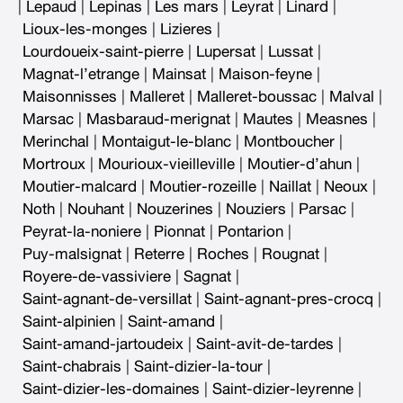
|
Lepaud
|
Lepinas
|
Les mars
|
Leyrat
|
Linard
|
Lioux-les-monges
|
Lizieres
|
Lourdoueix-saint-pierre
|
Lupersat
|
Lussat
|
Magnat-l’etrange
|
Mainsat
|
Maison-feyne
|
Maisonnisses
|
Malleret
|
Malleret-boussac
|
Malval
|
Marsac
|
Masbaraud-merignat
|
Mautes
|
Measnes
|
Merinchal
|
Montaigut-le-blanc
|
Montboucher
|
Mortroux
|
Mourioux-vieilleville
|
Moutier-d’ahun
|
Moutier-malcard
|
Moutier-rozeille
|
Naillat
|
Neoux
|
Noth
|
Nouhant
|
Nouzerines
|
Nouziers
|
Parsac
|
Peyrat-la-noniere
|
Pionnat
|
Pontarion
|
Puy-malsignat
|
Reterre
|
Roches
|
Rougnat
|
Royere-de-vassiviere
|
Sagnat
|
Saint-agnant-de-versillat
|
Saint-agnant-pres-crocq
|
Saint-alpinien
|
Saint-amand
|
Saint-amand-jartoudeix
|
Saint-avit-de-tardes
|
Saint-chabrais
|
Saint-dizier-la-tour
|
Saint-dizier-les-domaines
|
Saint-dizier-leyrenne
|