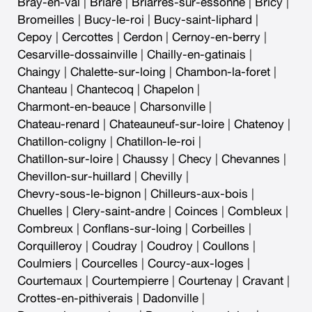
Bray-en-val
|
Briare
|
Briarres-sur-essonne
|
Bricy
|
Bromeilles
|
Bucy-le-roi
|
Bucy-saint-liphard
|
Cepoy
|
Cercottes
|
Cerdon
|
Cernoy-en-berry
|
Cesarville-dossainville
|
Chailly-en-gatinais
|
Chaingy
|
Chalette-sur-loing
|
Chambon-la-foret
|
Chanteau
|
Chantecoq
|
Chapelon
|
Charmont-en-beauce
|
Charsonville
|
Chateau-renard
|
Chateauneuf-sur-loire
|
Chatenoy
|
Chatillon-coligny
|
Chatillon-le-roi
|
Chatillon-sur-loire
|
Chaussy
|
Checy
|
Chevannes
|
Chevillon-sur-huillard
|
Chevilly
|
Chevry-sous-le-bignon
|
Chilleurs-aux-bois
|
Chuelles
|
Clery-saint-andre
|
Coinces
|
Combleux
|
Combreux
|
Conflans-sur-loing
|
Corbeilles
|
Corquilleroy
|
Coudray
|
Coudroy
|
Coullons
|
Coulmiers
|
Courcelles
|
Courcy-aux-loges
|
Courtemaux
|
Courtempierre
|
Courtenay
|
Cravant
|
Crottes-en-pithiverais
|
Dadonville
|