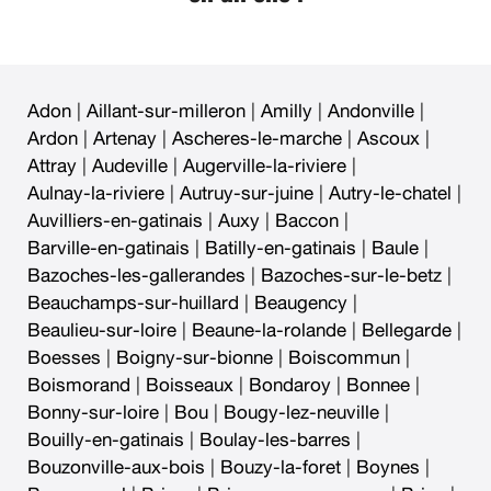
Adon
|
Aillant-sur-milleron
|
Amilly
|
Andonville
|
Ardon
|
Artenay
|
Ascheres-le-marche
|
Ascoux
|
Attray
|
Audeville
|
Augerville-la-riviere
|
Aulnay-la-riviere
|
Autruy-sur-juine
|
Autry-le-chatel
|
Auvilliers-en-gatinais
|
Auxy
|
Baccon
|
Barville-en-gatinais
|
Batilly-en-gatinais
|
Baule
|
Bazoches-les-gallerandes
|
Bazoches-sur-le-betz
|
Beauchamps-sur-huillard
|
Beaugency
|
Beaulieu-sur-loire
|
Beaune-la-rolande
|
Bellegarde
|
Boesses
|
Boigny-sur-bionne
|
Boiscommun
|
Boismorand
|
Boisseaux
|
Bondaroy
|
Bonnee
|
Bonny-sur-loire
|
Bou
|
Bougy-lez-neuville
|
Bouilly-en-gatinais
|
Boulay-les-barres
|
Bouzonville-aux-bois
|
Bouzy-la-foret
|
Boynes
|