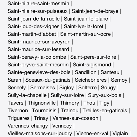
Saint-hilaire-saint-mesmin
|
Saint-hilaire-sur-puiseaux
|
Saint-jean-de-braye
|
Saint-jean-de-la-ruelle
|
Saint-jean-le-blanc
|
Saint-loup-des-vignes
|
Saint-lye-la-foret
|
Saint-martin-d’abbat
|
Saint-martin-sur-ocre
|
Saint-maurice-sur-aveyron
|
Saint-maurice-sur-fessard
|
Saint-peravy-la-colombe
|
Saint-pere-sur-loire
|
Saint-pryve-saint-mesmin
|
Saint-sigismond
|
Sainte-genevieve-des-bois
|
Sandillon
|
Santeau
|
Saran
|
Sceaux-du-gatinais
|
Seichebrieres
|
Semoy
|
Sennely
|
Sermaises
|
Sigloy
|
Solterre
|
Sougy
|
Sully-la-chapelle
|
Sully-sur-loire
|
Sury-aux-bois
|
Tavers
|
Thignonville
|
Thimory
|
Thou
|
Tigy
|
Tivernon
|
Tournoisis
|
Trainou
|
Treilles-en-gatinais
|
Trigueres
|
Trinay
|
Vannes-sur-cosson
|
Varennes-changy
|
Vennecy
|
Vieilles-maisons-sur-joudry
|
Vienne-en-val
|
Viglain
|