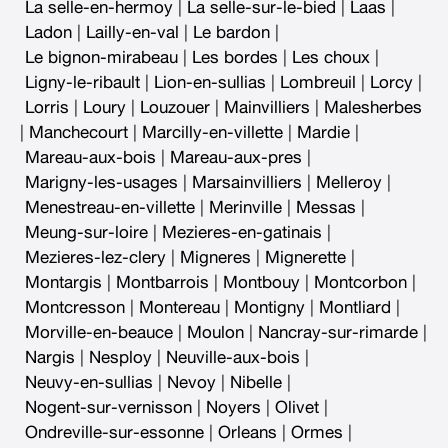
La selle-en-hermoy
|
La selle-sur-le-bied
|
Laas
|
Ladon
|
Lailly-en-val
|
Le bardon
|
Le bignon-mirabeau
|
Les bordes
|
Les choux
|
Ligny-le-ribault
|
Lion-en-sullias
|
Lombreuil
|
Lorcy
|
Lorris
|
Loury
|
Louzouer
|
Mainvilliers
|
Malesherbes
|
Manchecourt
|
Marcilly-en-villette
|
Mardie
|
Mareau-aux-bois
|
Mareau-aux-pres
|
Marigny-les-usages
|
Marsainvilliers
|
Melleroy
|
Menestreau-en-villette
|
Merinville
|
Messas
|
Meung-sur-loire
|
Mezieres-en-gatinais
|
Mezieres-lez-clery
|
Migneres
|
Mignerette
|
Montargis
|
Montbarrois
|
Montbouy
|
Montcorbon
|
Montcresson
|
Montereau
|
Montigny
|
Montliard
|
Morville-en-beauce
|
Moulon
|
Nancray-sur-rimarde
|
Nargis
|
Nesploy
|
Neuville-aux-bois
|
Neuvy-en-sullias
|
Nevoy
|
Nibelle
|
Nogent-sur-vernisson
|
Noyers
|
Olivet
|
Ondreville-sur-essonne
|
Orleans
|
Ormes
|