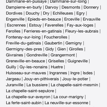
Dammarie-en-puisaye
|
Dammarie-sur-loing
|
Dampierre-en-burly
|
Darvoy
|
Desmonts
|
Donnery
|
Dordives
|
Douchy
|
Dry
|
Echilleuses
|
Egry
|
Engenville
|
Epieds-en-beauce
|
Erceville
|
Ervauville
|
Escrennes
|
Estouy
|
Faverelles
|
Fay-aux-loges
|
Ferolles
|
Ferrieres-en-gatinais
|
Fleury-les-aubrais
|
Fontenay-sur-loing
|
Foucherolles
|
Freville-du-gatinais
|
Gaubertin
|
Gemigny
|
Germigny-des-pres
|
Gidy
|
Gien
|
Girolles
|
Givraines
|
Gondreville
|
Grangermont
|
Greneville-en-beauce
|
Griselles
|
Guigneville
|
Guilly
|
Gy-les-nonains
|
Huetre
|
Huisseau-sur-mauves
|
Ingrannes
|
Ingre
|
Isdes
|
Jargeau
|
Jouy-en-pithiverais
|
Jouy-le-potier
|
Juranville
|
La bussiere
|
La chapelle-saint-mesmin
|
La chapelle-saint-sepulcre
|
La chapelle-sur-aveyron
|
La cour-marigny
|
La ferte-saint-aubin
|
La neuville-sur-essonne
|