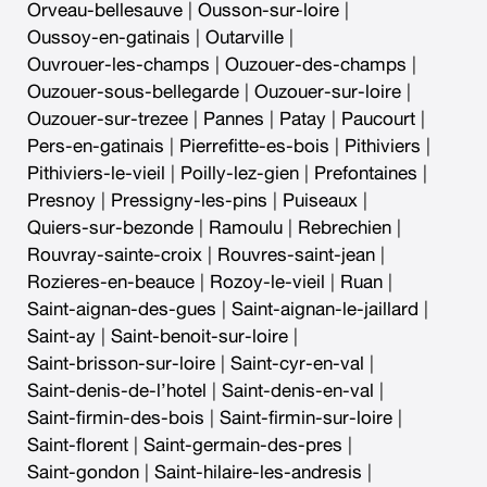
Orveau-bellesauve
|
Ousson-sur-loire
|
Oussoy-en-gatinais
|
Outarville
|
Ouvrouer-les-champs
|
Ouzouer-des-champs
|
Ouzouer-sous-bellegarde
|
Ouzouer-sur-loire
|
Ouzouer-sur-trezee
|
Pannes
|
Patay
|
Paucourt
|
Pers-en-gatinais
|
Pierrefitte-es-bois
|
Pithiviers
|
Pithiviers-le-vieil
|
Poilly-lez-gien
|
Prefontaines
|
Presnoy
|
Pressigny-les-pins
|
Puiseaux
|
Quiers-sur-bezonde
|
Ramoulu
|
Rebrechien
|
Rouvray-sainte-croix
|
Rouvres-saint-jean
|
Rozieres-en-beauce
|
Rozoy-le-vieil
|
Ruan
|
Saint-aignan-des-gues
|
Saint-aignan-le-jaillard
|
Saint-ay
|
Saint-benoit-sur-loire
|
Saint-brisson-sur-loire
|
Saint-cyr-en-val
|
Saint-denis-de-l’hotel
|
Saint-denis-en-val
|
Saint-firmin-des-bois
|
Saint-firmin-sur-loire
|
Saint-florent
|
Saint-germain-des-pres
|
Saint-gondon
|
Saint-hilaire-les-andresis
|