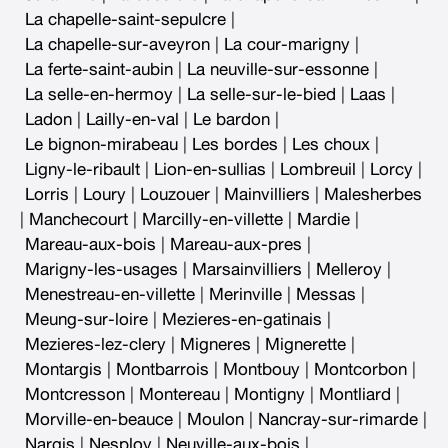
La chapelle-saint-sepulcre
|
La chapelle-sur-aveyron
|
La cour-marigny
|
La ferte-saint-aubin
|
La neuville-sur-essonne
|
La selle-en-hermoy
|
La selle-sur-le-bied
|
Laas
|
Ladon
|
Lailly-en-val
|
Le bardon
|
Le bignon-mirabeau
|
Les bordes
|
Les choux
|
Ligny-le-ribault
|
Lion-en-sullias
|
Lombreuil
|
Lorcy
|
Lorris
|
Loury
|
Louzouer
|
Mainvilliers
|
Malesherbes
|
Manchecourt
|
Marcilly-en-villette
|
Mardie
|
Mareau-aux-bois
|
Mareau-aux-pres
|
Marigny-les-usages
|
Marsainvilliers
|
Melleroy
|
Menestreau-en-villette
|
Merinville
|
Messas
|
Meung-sur-loire
|
Mezieres-en-gatinais
|
Mezieres-lez-clery
|
Migneres
|
Mignerette
|
Montargis
|
Montbarrois
|
Montbouy
|
Montcorbon
|
Montcresson
|
Montereau
|
Montigny
|
Montliard
|
Morville-en-beauce
|
Moulon
|
Nancray-sur-rimarde
|
Nargis
|
Nesploy
|
Neuville-aux-bois
|