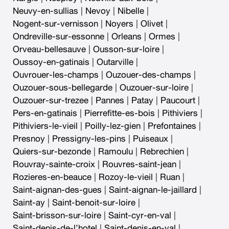
Neuvy-en-sullias
|
Nevoy
|
Nibelle
|
Nogent-sur-vernisson
|
Noyers
|
Olivet
|
Ondreville-sur-essonne
|
Orleans
|
Ormes
|
Orveau-bellesauve
|
Ousson-sur-loire
|
Oussoy-en-gatinais
|
Outarville
|
Ouvrouer-les-champs
|
Ouzouer-des-champs
|
Ouzouer-sous-bellegarde
|
Ouzouer-sur-loire
|
Ouzouer-sur-trezee
|
Pannes
|
Patay
|
Paucourt
|
Pers-en-gatinais
|
Pierrefitte-es-bois
|
Pithiviers
|
Pithiviers-le-vieil
|
Poilly-lez-gien
|
Prefontaines
|
Presnoy
|
Pressigny-les-pins
|
Puiseaux
|
Quiers-sur-bezonde
|
Ramoulu
|
Rebrechien
|
Rouvray-sainte-croix
|
Rouvres-saint-jean
|
Rozieres-en-beauce
|
Rozoy-le-vieil
|
Ruan
|
Saint-aignan-des-gues
|
Saint-aignan-le-jaillard
|
Saint-ay
|
Saint-benoit-sur-loire
|
Saint-brisson-sur-loire
|
Saint-cyr-en-val
|
Saint-denis-de-l’hotel
|
Saint-denis-en-val
|