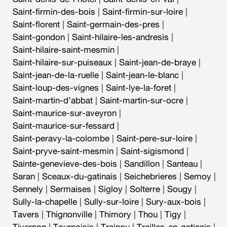
Saint-firmin-des-bois
|
Saint-firmin-sur-loire
|
Saint-florent
|
Saint-germain-des-pres
|
Saint-gondon
|
Saint-hilaire-les-andresis
|
Saint-hilaire-saint-mesmin
|
Saint-hilaire-sur-puiseaux
|
Saint-jean-de-braye
|
Saint-jean-de-la-ruelle
|
Saint-jean-le-blanc
|
Saint-loup-des-vignes
|
Saint-lye-la-foret
|
Saint-martin-d’abbat
|
Saint-martin-sur-ocre
|
Saint-maurice-sur-aveyron
|
Saint-maurice-sur-fessard
|
Saint-peravy-la-colombe
|
Saint-pere-sur-loire
|
Saint-pryve-saint-mesmin
|
Saint-sigismond
|
Sainte-genevieve-des-bois
|
Sandillon
|
Santeau
|
Saran
|
Sceaux-du-gatinais
|
Seichebrieres
|
Semoy
|
Sennely
|
Sermaises
|
Sigloy
|
Solterre
|
Sougy
|
Sully-la-chapelle
|
Sully-sur-loire
|
Sury-aux-bois
|
Tavers
|
Thignonville
|
Thimory
|
Thou
|
Tigy
|