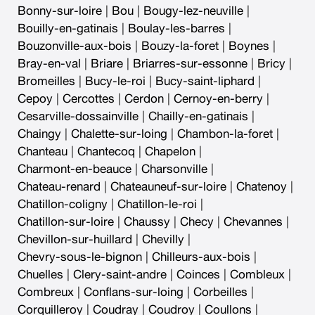
Bonny-sur-loire
|
Bou
|
Bougy-lez-neuville
|
Bouilly-en-gatinais
|
Boulay-les-barres
|
Bouzonville-aux-bois
|
Bouzy-la-foret
|
Boynes
|
Bray-en-val
|
Briare
|
Briarres-sur-essonne
|
Bricy
|
Bromeilles
|
Bucy-le-roi
|
Bucy-saint-liphard
|
Cepoy
|
Cercottes
|
Cerdon
|
Cernoy-en-berry
|
Cesarville-dossainville
|
Chailly-en-gatinais
|
Chaingy
|
Chalette-sur-loing
|
Chambon-la-foret
|
Chanteau
|
Chantecoq
|
Chapelon
|
Charmont-en-beauce
|
Charsonville
|
Chateau-renard
|
Chateauneuf-sur-loire
|
Chatenoy
|
Chatillon-coligny
|
Chatillon-le-roi
|
Chatillon-sur-loire
|
Chaussy
|
Checy
|
Chevannes
|
Chevillon-sur-huillard
|
Chevilly
|
Chevry-sous-le-bignon
|
Chilleurs-aux-bois
|
Chuelles
|
Clery-saint-andre
|
Coinces
|
Combleux
|
Combreux
|
Conflans-sur-loing
|
Corbeilles
|
Corquilleroy
|
Coudray
|
Coudroy
|
Coullons
|