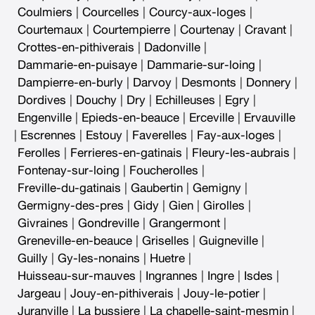
Coulmiers
|
Courcelles
|
Courcy-aux-loges
|
Courtemaux
|
Courtempierre
|
Courtenay
|
Cravant
|
Crottes-en-pithiverais
|
Dadonville
|
Dammarie-en-puisaye
|
Dammarie-sur-loing
|
Dampierre-en-burly
|
Darvoy
|
Desmonts
|
Donnery
|
Dordives
|
Douchy
|
Dry
|
Echilleuses
|
Egry
|
Engenville
|
Epieds-en-beauce
|
Erceville
|
Ervauville
|
Escrennes
|
Estouy
|
Faverelles
|
Fay-aux-loges
|
Ferolles
|
Ferrieres-en-gatinais
|
Fleury-les-aubrais
|
Fontenay-sur-loing
|
Foucherolles
|
Freville-du-gatinais
|
Gaubertin
|
Gemigny
|
Germigny-des-pres
|
Gidy
|
Gien
|
Girolles
|
Givraines
|
Gondreville
|
Grangermont
|
Greneville-en-beauce
|
Griselles
|
Guigneville
|
Guilly
|
Gy-les-nonains
|
Huetre
|
Huisseau-sur-mauves
|
Ingrannes
|
Ingre
|
Isdes
|
Jargeau
|
Jouy-en-pithiverais
|
Jouy-le-potier
|
Juranville
|
La bussiere
|
La chapelle-saint-mesmin
|