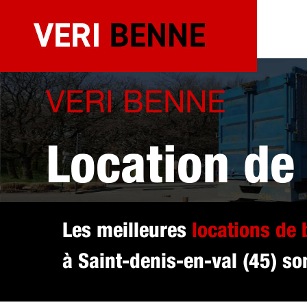
Aller
au
contenu
VERI BENNE
Location de
sélectionné
Les meilleures
locations de
à Saint-denis-en-val (45) son
val (45)