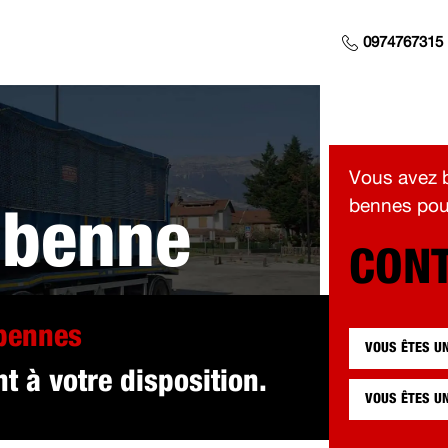
0974767315
Vous avez b
bennes pour
 benne
CONT
 pour vous à S
 bennes
VOUS ÊTES U
t à votre disposition.
VOUS ÊTES U