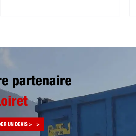
re partenaire
Loiret
ER UN DEVIS >