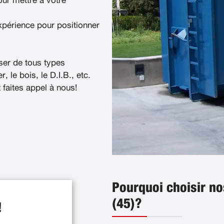
ur mettre à votre
xpérience pour positionner
ser de tous types
, le bois, le D.I.B., etc.
t faites appel à nous!
Pourquoi choisir no
(45)?
!