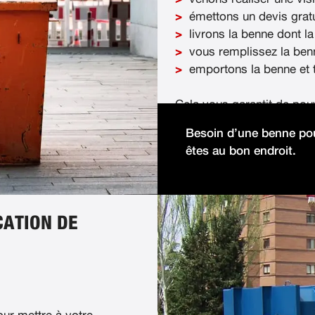
émettons un devis gratu
livrons la benne dont la
vous remplissez la ben
emportons la benne et t
Cela vous garantit de pou
démolition facilement et 
Besoin d’une benne pou
êtes au bon endroit.
CATION DE