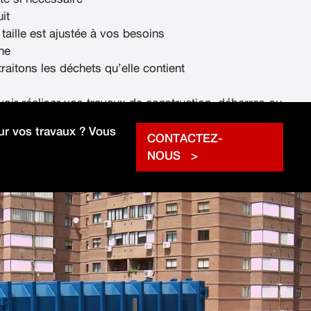
it
 taille est ajustée à vos besoins
ne
raitons les déchets qu’elle contient
voir réaliser vos travaux de construction, débarras ou
rapidement.
r vos travaux ? Vous
CONTACTEZ-
NOUS