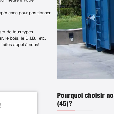
ur mettre à votre
xpérience pour positionner
ser de tous types
, le bois, le D.I.B., etc.
t faites appel à nous!
Pourquoi choisir no
(45)?
!