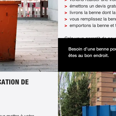
émettons un devis gratu
livrons la benne dont la
vous remplissez la ben
emportons la benne et t
Cela vous garantit de pou
démolition facilement et 
Besoin d’une benne pou
êtes au bon endroit.
CATION DE