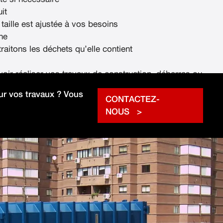
it
 taille est ajustée à vos besoins
ne
raitons les déchets qu’elle contient
voir réaliser vos travaux de construction, débarras ou
rapidement.
r vos travaux ? Vous
CONTACTEZ-
NOUS