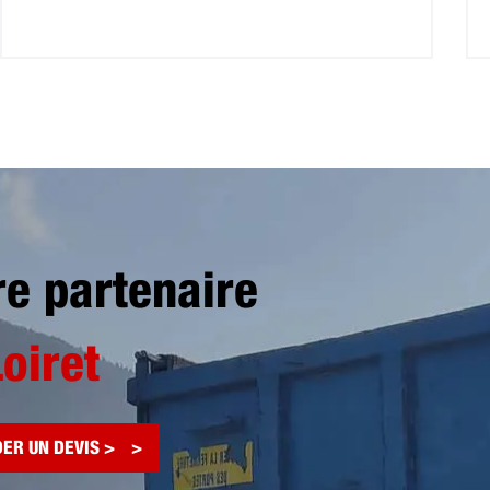
re partenaire
Loiret
ER UN DEVIS >