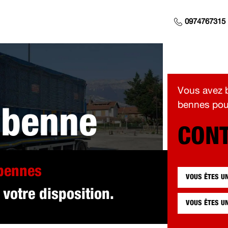
0974767315
Vous avez b
bennes pour
 benne
CONT
 pour vous à G
 bennes
VOUS ÊTES U
 votre disposition.
VOUS ÊTES U