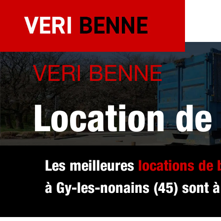
Aller
au
contenu
VERI BENNE
Location de
sélectionné
Les meilleures
locations de
à Gy-les-nonains (45) sont à
(45)