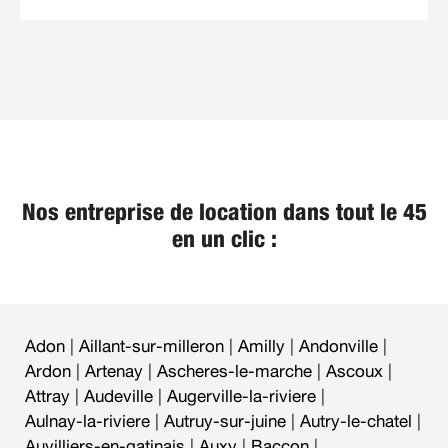
Nos entreprise de location dans tout le 45
en un clic :
Adon
|
Aillant-sur-milleron
|
Amilly
|
Andonville
|
Ardon
|
Artenay
|
Ascheres-le-marche
|
Ascoux
|
Attray
|
Audeville
|
Augerville-la-riviere
|
Aulnay-la-riviere
|
Autruy-sur-juine
|
Autry-le-chatel
|
Auvilliers-en-gatinais
|
Auxy
|
Baccon
|