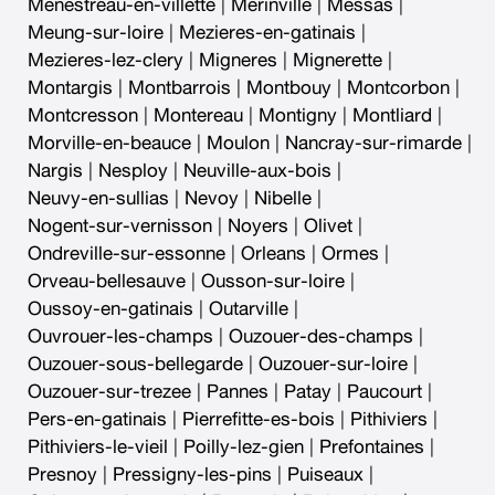
Menestreau-en-villette
|
Merinville
|
Messas
|
Meung-sur-loire
|
Mezieres-en-gatinais
|
Mezieres-lez-clery
|
Migneres
|
Mignerette
|
Montargis
|
Montbarrois
|
Montbouy
|
Montcorbon
|
Montcresson
|
Montereau
|
Montigny
|
Montliard
|
Morville-en-beauce
|
Moulon
|
Nancray-sur-rimarde
|
Nargis
|
Nesploy
|
Neuville-aux-bois
|
Neuvy-en-sullias
|
Nevoy
|
Nibelle
|
Nogent-sur-vernisson
|
Noyers
|
Olivet
|
Ondreville-sur-essonne
|
Orleans
|
Ormes
|
Orveau-bellesauve
|
Ousson-sur-loire
|
Oussoy-en-gatinais
|
Outarville
|
Ouvrouer-les-champs
|
Ouzouer-des-champs
|
Ouzouer-sous-bellegarde
|
Ouzouer-sur-loire
|
Ouzouer-sur-trezee
|
Pannes
|
Patay
|
Paucourt
|
Pers-en-gatinais
|
Pierrefitte-es-bois
|
Pithiviers
|
Pithiviers-le-vieil
|
Poilly-lez-gien
|
Prefontaines
|
Presnoy
|
Pressigny-les-pins
|
Puiseaux
|