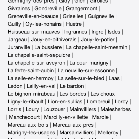
Germigny-des-pres
|
Gidy
|
Gien
|
Girolles
|
Givraines
|
Gondreville
|
Grangermont
|
Greneville-en-beauce
|
Griselles
|
Guigneville
|
Guilly
|
Gy-les-nonains
|
Huetre
|
Huisseau-sur-mauves
|
Ingrannes
|
Ingre
|
Isdes
|
Jargeau
|
Jouy-en-pithiverais
|
Jouy-le-potier
|
Juranville
|
La bussiere
|
La chapelle-saint-mesmin
|
La chapelle-saint-sepulcre
|
La chapelle-sur-aveyron
|
La cour-marigny
|
La ferte-saint-aubin
|
La neuville-sur-essonne
|
La selle-en-hermoy
|
La selle-sur-le-bied
|
Laas
|
Ladon
|
Lailly-en-val
|
Le bardon
|
Le bignon-mirabeau
|
Les bordes
|
Les choux
|
Ligny-le-ribault
|
Lion-en-sullias
|
Lombreuil
|
Lorcy
|
Lorris
|
Loury
|
Louzouer
|
Mainvilliers
|
Malesherbes
|
Manchecourt
|
Marcilly-en-villette
|
Mardie
|
Mareau-aux-bois
|
Mareau-aux-pres
|
Marigny-les-usages
|
Marsainvilliers
|
Melleroy
|