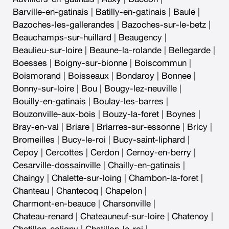
Barville-en-gatinais
|
Batilly-en-gatinais
|
Baule
|
Bazoches-les-gallerandes
|
Bazoches-sur-le-betz
|
Beauchamps-sur-huillard
|
Beaugency
|
Beaulieu-sur-loire
|
Beaune-la-rolande
|
Bellegarde
|
Boesses
|
Boigny-sur-bionne
|
Boiscommun
|
Boismorand
|
Boisseaux
|
Bondaroy
|
Bonnee
|
Bonny-sur-loire
|
Bou
|
Bougy-lez-neuville
|
Bouilly-en-gatinais
|
Boulay-les-barres
|
Bouzonville-aux-bois
|
Bouzy-la-foret
|
Boynes
|
Bray-en-val
|
Briare
|
Briarres-sur-essonne
|
Bricy
|
Bromeilles
|
Bucy-le-roi
|
Bucy-saint-liphard
|
Cepoy
|
Cercottes
|
Cerdon
|
Cernoy-en-berry
|
Cesarville-dossainville
|
Chailly-en-gatinais
|
Chaingy
|
Chalette-sur-loing
|
Chambon-la-foret
|
Chanteau
|
Chantecoq
|
Chapelon
|
Charmont-en-beauce
|
Charsonville
|
Chateau-renard
|
Chateauneuf-sur-loire
|
Chatenoy
|