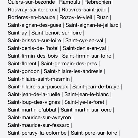
Quiers-sur-bezonde
|
Ramoulu
|
Rebrechien
|
Rouvray-sainte-croix
|
Rouvres-saint-jean
|
Rozieres-en-beauce
|
Rozoy-le-vieil
|
Ruan
|
Saint-aignan-des-gues
|
Saint-aignan-le-jaillard
|
Saint-ay
|
Saint-benoit-sur-loire
|
Saint-brisson-sur-loire
|
Saint-cyr-en-val
|
Saint-denis-de-l’hotel
|
Saint-denis-en-val
|
Saint-firmin-des-bois
|
Saint-firmin-sur-loire
|
Saint-florent
|
Saint-germain-des-pres
|
Saint-gondon
|
Saint-hilaire-les-andresis
|
Saint-hilaire-saint-mesmin
|
Saint-hilaire-sur-puiseaux
|
Saint-jean-de-braye
|
Saint-jean-de-la-ruelle
|
Saint-jean-le-blanc
|
Saint-loup-des-vignes
|
Saint-lye-la-foret
|
Saint-martin-d’abbat
|
Saint-martin-sur-ocre
|
Saint-maurice-sur-aveyron
|
Saint-maurice-sur-fessard
|
Saint-peravy-la-colombe
|
Saint-pere-sur-loire
|