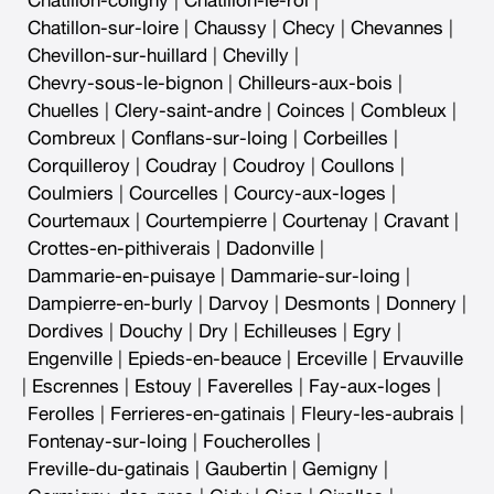
Chatillon-coligny
|
Chatillon-le-roi
|
Chatillon-sur-loire
|
Chaussy
|
Checy
|
Chevannes
|
Chevillon-sur-huillard
|
Chevilly
|
Chevry-sous-le-bignon
|
Chilleurs-aux-bois
|
Chuelles
|
Clery-saint-andre
|
Coinces
|
Combleux
|
Combreux
|
Conflans-sur-loing
|
Corbeilles
|
Corquilleroy
|
Coudray
|
Coudroy
|
Coullons
|
Coulmiers
|
Courcelles
|
Courcy-aux-loges
|
Courtemaux
|
Courtempierre
|
Courtenay
|
Cravant
|
Crottes-en-pithiverais
|
Dadonville
|
Dammarie-en-puisaye
|
Dammarie-sur-loing
|
Dampierre-en-burly
|
Darvoy
|
Desmonts
|
Donnery
|
Dordives
|
Douchy
|
Dry
|
Echilleuses
|
Egry
|
Engenville
|
Epieds-en-beauce
|
Erceville
|
Ervauville
|
Escrennes
|
Estouy
|
Faverelles
|
Fay-aux-loges
|
Ferolles
|
Ferrieres-en-gatinais
|
Fleury-les-aubrais
|
Fontenay-sur-loing
|
Foucherolles
|
Freville-du-gatinais
|
Gaubertin
|
Gemigny
|