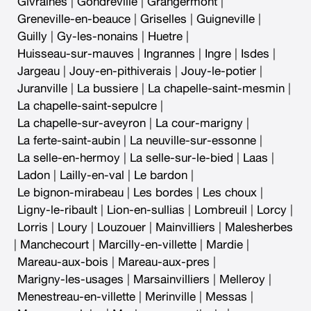
Givraines
|
Gondreville
|
Grangermont
|
Greneville-en-beauce
|
Griselles
|
Guigneville
|
Guilly
|
Gy-les-nonains
|
Huetre
|
Huisseau-sur-mauves
|
Ingrannes
|
Ingre
|
Isdes
|
Jargeau
|
Jouy-en-pithiverais
|
Jouy-le-potier
|
Juranville
|
La bussiere
|
La chapelle-saint-mesmin
|
La chapelle-saint-sepulcre
|
La chapelle-sur-aveyron
|
La cour-marigny
|
La ferte-saint-aubin
|
La neuville-sur-essonne
|
La selle-en-hermoy
|
La selle-sur-le-bied
|
Laas
|
Ladon
|
Lailly-en-val
|
Le bardon
|
Le bignon-mirabeau
|
Les bordes
|
Les choux
|
Ligny-le-ribault
|
Lion-en-sullias
|
Lombreuil
|
Lorcy
|
Lorris
|
Loury
|
Louzouer
|
Mainvilliers
|
Malesherbes
|
Manchecourt
|
Marcilly-en-villette
|
Mardie
|
Mareau-aux-bois
|
Mareau-aux-pres
|
Marigny-les-usages
|
Marsainvilliers
|
Melleroy
|
Menestreau-en-villette
|
Merinville
|
Messas
|