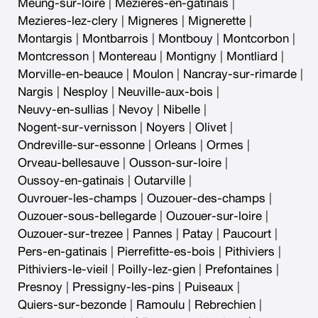
Meung-sur-loire
|
Mezieres-en-gatinais
|
Mezieres-lez-clery
|
Migneres
|
Mignerette
|
Montargis
|
Montbarrois
|
Montbouy
|
Montcorbon
|
Montcresson
|
Montereau
|
Montigny
|
Montliard
|
Morville-en-beauce
|
Moulon
|
Nancray-sur-rimarde
|
Nargis
|
Nesploy
|
Neuville-aux-bois
|
Neuvy-en-sullias
|
Nevoy
|
Nibelle
|
Nogent-sur-vernisson
|
Noyers
|
Olivet
|
Ondreville-sur-essonne
|
Orleans
|
Ormes
|
Orveau-bellesauve
|
Ousson-sur-loire
|
Oussoy-en-gatinais
|
Outarville
|
Ouvrouer-les-champs
|
Ouzouer-des-champs
|
Ouzouer-sous-bellegarde
|
Ouzouer-sur-loire
|
Ouzouer-sur-trezee
|
Pannes
|
Patay
|
Paucourt
|
Pers-en-gatinais
|
Pierrefitte-es-bois
|
Pithiviers
|
Pithiviers-le-vieil
|
Poilly-lez-gien
|
Prefontaines
|
Presnoy
|
Pressigny-les-pins
|
Puiseaux
|
Quiers-sur-bezonde
|
Ramoulu
|
Rebrechien
|