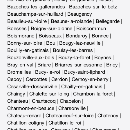
Bazoches-les-gallerandes
|
Bazoches-sur-le-betz
|
Beauchamps-sur-huillard
|
Beaugency
|
Beaulieu-sur-loire
|
Beaune-la-rolande
|
Bellegarde
|
Boesses
|
Boigny-sur-bionne
|
Boiscommun
|
Boismorand
|
Boisseaux
|
Bondaroy
|
Bonnee
|
Bonny-sur-loire
|
Bou
|
Bougy-lez-neuville
|
Bouilly-en-gatinais
|
Boulay-les-barres
|
Bouzonville-aux-bois
|
Bouzy-la-foret
|
Boynes
|
Bray-en-val
|
Briare
|
Briarres-sur-essonne
|
Bricy
|
Bromeilles
|
Bucy-le-roi
|
Bucy-saint-liphard
|
Cepoy
|
Cercottes
|
Cerdon
|
Cernoy-en-berry
|
Cesarville-dossainville
|
Chailly-en-gatinais
|
Chaingy
|
Chalette-sur-loing
|
Chambon-la-foret
|
Chanteau
|
Chantecoq
|
Chapelon
|
Charmont-en-beauce
|
Charsonville
|
Chateau-renard
|
Chateauneuf-sur-loire
|
Chatenoy
|
Chatillon-coligny
|
Chatillon-le-roi
|