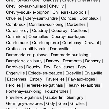
Chatillon-sur-loire
|
Chaussy
|
Checy
|
Chevannes
|
Chevillon-sur-huillard
|
Chevilly
|
Chevry-sous-le-bignon
|
Chilleurs-aux-bois
|
Chuelles
|
Clery-saint-andre
|
Coinces
|
Combleux
|
Combreux
|
Conflans-sur-loing
|
Corbeilles
|
Corquilleroy
|
Coudray
|
Coudroy
|
Coullons
|
Coulmiers
|
Courcelles
|
Courcy-aux-loges
|
Courtemaux
|
Courtempierre
|
Courtenay
|
Cravant
|
Crottes-en-pithiverais
|
Dadonville
|
Dammarie-en-puisaye
|
Dammarie-sur-loing
|
Dampierre-en-burly
|
Darvoy
|
Desmonts
|
Donnery
|
Dordives
|
Douchy
|
Dry
|
Echilleuses
|
Egry
|
Engenville
|
Epieds-en-beauce
|
Erceville
|
Ervauville
|
Escrennes
|
Estouy
|
Faverelles
|
Fay-aux-loges
|
Ferolles
|
Ferrieres-en-gatinais
|
Fleury-les-aubrais
|
Fontenay-sur-loing
|
Foucherolles
|
Freville-du-gatinais
|
Gaubertin
|
Gemigny
|
Germigny-des-pres
|
Gidy
|
Gien
|
Girolles
|