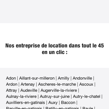
Nos entreprise de location dans tout le 45
en un clic :
Adon
|
Aillant-sur-milleron
|
Amilly
|
Andonville
|
Ardon
|
Artenay
|
Ascheres-le-marche
|
Ascoux
|
Attray
|
Audeville
|
Augerville-la-riviere
|
Aulnay-la-riviere
|
Autruy-sur-juine
|
Autry-le-chatel
|
Auvilliers-en-gatinais
|
Auxy
|
Baccon
|
Barville-en-gatinais
|
Batilly-en-gatinais
|
Baule
|