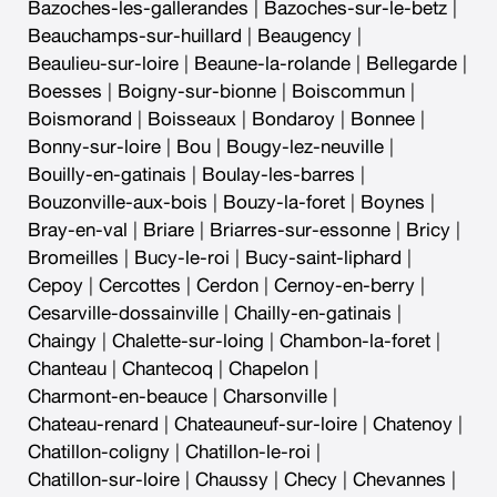
Bazoches-les-gallerandes
|
Bazoches-sur-le-betz
|
Beauchamps-sur-huillard
|
Beaugency
|
Beaulieu-sur-loire
|
Beaune-la-rolande
|
Bellegarde
|
Boesses
|
Boigny-sur-bionne
|
Boiscommun
|
Boismorand
|
Boisseaux
|
Bondaroy
|
Bonnee
|
Bonny-sur-loire
|
Bou
|
Bougy-lez-neuville
|
Bouilly-en-gatinais
|
Boulay-les-barres
|
Bouzonville-aux-bois
|
Bouzy-la-foret
|
Boynes
|
Bray-en-val
|
Briare
|
Briarres-sur-essonne
|
Bricy
|
Bromeilles
|
Bucy-le-roi
|
Bucy-saint-liphard
|
Cepoy
|
Cercottes
|
Cerdon
|
Cernoy-en-berry
|
Cesarville-dossainville
|
Chailly-en-gatinais
|
Chaingy
|
Chalette-sur-loing
|
Chambon-la-foret
|
Chanteau
|
Chantecoq
|
Chapelon
|
Charmont-en-beauce
|
Charsonville
|
Chateau-renard
|
Chateauneuf-sur-loire
|
Chatenoy
|
Chatillon-coligny
|
Chatillon-le-roi
|
Chatillon-sur-loire
|
Chaussy
|
Checy
|
Chevannes
|