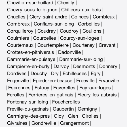
Chevillon-sur-huillard
|
Chevilly
|
Chevry-sous-le-bignon
|
Chilleurs-aux-bois
|
Chuelles
|
Clery-saint-andre
|
Coinces
|
Combleux
|
Combreux
|
Conflans-sur-loing
|
Corbeilles
|
Corquilleroy
|
Coudray
|
Coudroy
|
Coullons
|
Coulmiers
|
Courcelles
|
Courcy-aux-loges
|
Courtemaux
|
Courtempierre
|
Courtenay
|
Cravant
|
Crottes-en-pithiverais
|
Dadonville
|
Dammarie-en-puisaye
|
Dammarie-sur-loing
|
Dampierre-en-burly
|
Darvoy
|
Desmonts
|
Donnery
|
Dordives
|
Douchy
|
Dry
|
Echilleuses
|
Egry
|
Engenville
|
Epieds-en-beauce
|
Erceville
|
Ervauville
|
Escrennes
|
Estouy
|
Faverelles
|
Fay-aux-loges
|
Ferolles
|
Ferrieres-en-gatinais
|
Fleury-les-aubrais
|
Fontenay-sur-loing
|
Foucherolles
|
Freville-du-gatinais
|
Gaubertin
|
Gemigny
|
Germigny-des-pres
|
Gidy
|
Gien
|
Girolles
|
Givraines
|
Gondreville
|
Grangermont
|