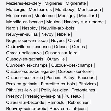
Mezieres-lez-clery
|
Migneres
|
Mignerette
|
Montargis
|
Montbarrois
|
Montbouy
|
Montcorbon
|
Montcresson
|
Montereau
|
Montigny
|
Montliard
|
Morville-en-beauce
|
Moulon
|
Nancray-sur-rimarde
|
Nargis
|
Nesploy
|
Neuville-aux-bois
|
Neuvy-en-sullias
|
Nevoy
|
Nibelle
|
Nogent-sur-vernisson
|
Noyers
|
Olivet
|
Ondreville-sur-essonne
|
Orleans
|
Ormes
|
Orveau-bellesauve
|
Ousson-sur-loire
|
Oussoy-en-gatinais
|
Outarville
|
Ouvrouer-les-champs
|
Ouzouer-des-champs
|
Ouzouer-sous-bellegarde
|
Ouzouer-sur-loire
|
Ouzouer-sur-trezee
|
Pannes
|
Patay
|
Paucourt
|
Pers-en-gatinais
|
Pierrefitte-es-bois
|
Pithiviers
|
Pithiviers-le-vieil
|
Poilly-lez-gien
|
Prefontaines
|
Presnoy
|
Pressigny-les-pins
|
Puiseaux
|
Quiers-sur-bezonde
|
Ramoulu
|
Rebrechien
|
Rouvray-sainte-croix
|
Rouvres-saint-jean
|