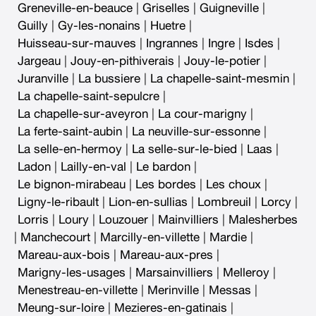
Greneville-en-beauce
|
Griselles
|
Guigneville
|
Guilly
|
Gy-les-nonains
|
Huetre
|
Huisseau-sur-mauves
|
Ingrannes
|
Ingre
|
Isdes
|
Jargeau
|
Jouy-en-pithiverais
|
Jouy-le-potier
|
Juranville
|
La bussiere
|
La chapelle-saint-mesmin
|
La chapelle-saint-sepulcre
|
La chapelle-sur-aveyron
|
La cour-marigny
|
La ferte-saint-aubin
|
La neuville-sur-essonne
|
La selle-en-hermoy
|
La selle-sur-le-bied
|
Laas
|
Ladon
|
Lailly-en-val
|
Le bardon
|
Le bignon-mirabeau
|
Les bordes
|
Les choux
|
Ligny-le-ribault
|
Lion-en-sullias
|
Lombreuil
|
Lorcy
|
Lorris
|
Loury
|
Louzouer
|
Mainvilliers
|
Malesherbes
|
Manchecourt
|
Marcilly-en-villette
|
Mardie
|
Mareau-aux-bois
|
Mareau-aux-pres
|
Marigny-les-usages
|
Marsainvilliers
|
Melleroy
|
Menestreau-en-villette
|
Merinville
|
Messas
|
Meung-sur-loire
|
Mezieres-en-gatinais
|