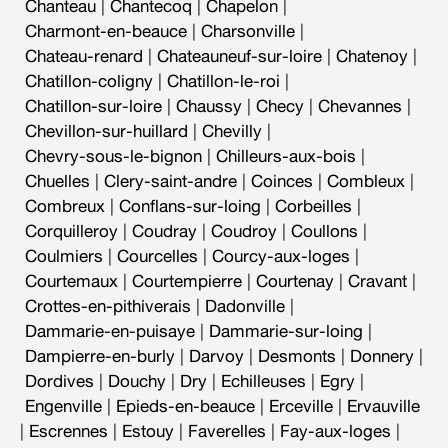
Chanteau
|
Chantecoq
|
Chapelon
|
Charmont-en-beauce
|
Charsonville
|
Chateau-renard
|
Chateauneuf-sur-loire
|
Chatenoy
|
Chatillon-coligny
|
Chatillon-le-roi
|
Chatillon-sur-loire
|
Chaussy
|
Checy
|
Chevannes
|
Chevillon-sur-huillard
|
Chevilly
|
Chevry-sous-le-bignon
|
Chilleurs-aux-bois
|
Chuelles
|
Clery-saint-andre
|
Coinces
|
Combleux
|
Combreux
|
Conflans-sur-loing
|
Corbeilles
|
Corquilleroy
|
Coudray
|
Coudroy
|
Coullons
|
Coulmiers
|
Courcelles
|
Courcy-aux-loges
|
Courtemaux
|
Courtempierre
|
Courtenay
|
Cravant
|
Crottes-en-pithiverais
|
Dadonville
|
Dammarie-en-puisaye
|
Dammarie-sur-loing
|
Dampierre-en-burly
|
Darvoy
|
Desmonts
|
Donnery
|
Dordives
|
Douchy
|
Dry
|
Echilleuses
|
Egry
|
Engenville
|
Epieds-en-beauce
|
Erceville
|
Ervauville
|
Escrennes
|
Estouy
|
Faverelles
|
Fay-aux-loges
|