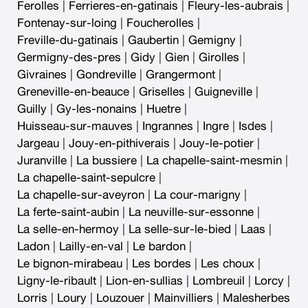
Ferolles
|
Ferrieres-en-gatinais
|
Fleury-les-aubrais
|
Fontenay-sur-loing
|
Foucherolles
|
Freville-du-gatinais
|
Gaubertin
|
Gemigny
|
Germigny-des-pres
|
Gidy
|
Gien
|
Girolles
|
Givraines
|
Gondreville
|
Grangermont
|
Greneville-en-beauce
|
Griselles
|
Guigneville
|
Guilly
|
Gy-les-nonains
|
Huetre
|
Huisseau-sur-mauves
|
Ingrannes
|
Ingre
|
Isdes
|
Jargeau
|
Jouy-en-pithiverais
|
Jouy-le-potier
|
Juranville
|
La bussiere
|
La chapelle-saint-mesmin
|
La chapelle-saint-sepulcre
|
La chapelle-sur-aveyron
|
La cour-marigny
|
La ferte-saint-aubin
|
La neuville-sur-essonne
|
La selle-en-hermoy
|
La selle-sur-le-bied
|
Laas
|
Ladon
|
Lailly-en-val
|
Le bardon
|
Le bignon-mirabeau
|
Les bordes
|
Les choux
|
Ligny-le-ribault
|
Lion-en-sullias
|
Lombreuil
|
Lorcy
|
Lorris
|
Loury
|
Louzouer
|
Mainvilliers
|
Malesherbes