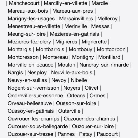
|
Manchecourt
|
Marcilly-en-villette
|
Mardie
|
Mareau-aux-bois
|
Mareau-aux-pres
|
Marigny-les-usages
|
Marsainvilliers
|
Melleroy
|
Menestreau-en-villette
|
Merinville
|
Messas
|
Meung-sur-loire
|
Mezieres-en-gatinais
|
Mezieres-lez-clery
|
Migneres
|
Mignerette
|
Montargis
|
Montbarrois
|
Montbouy
|
Montcorbon
|
Montcresson
|
Montereau
|
Montigny
|
Montliard
|
Morville-en-beauce
|
Moulon
|
Nancray-sur-rimarde
|
Nargis
|
Nesploy
|
Neuville-aux-bois
|
Neuvy-en-sullias
|
Nevoy
|
Nibelle
|
Nogent-sur-vernisson
|
Noyers
|
Olivet
|
Ondreville-sur-essonne
|
Orleans
|
Ormes
|
Orveau-bellesauve
|
Ousson-sur-loire
|
Oussoy-en-gatinais
|
Outarville
|
Ouvrouer-les-champs
|
Ouzouer-des-champs
|
Ouzouer-sous-bellegarde
|
Ouzouer-sur-loire
|
Ouzouer-sur-trezee
|
Pannes
|
Patay
|
Paucourt
|