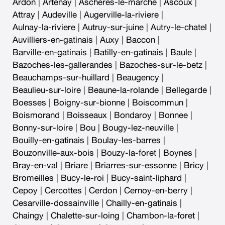
Ardon
|
Artenay
|
Ascheres-le-marche
|
Ascoux
|
Attray
|
Audeville
|
Augerville-la-riviere
|
Aulnay-la-riviere
|
Autruy-sur-juine
|
Autry-le-chatel
|
Auvilliers-en-gatinais
|
Auxy
|
Baccon
|
Barville-en-gatinais
|
Batilly-en-gatinais
|
Baule
|
Bazoches-les-gallerandes
|
Bazoches-sur-le-betz
|
Beauchamps-sur-huillard
|
Beaugency
|
Beaulieu-sur-loire
|
Beaune-la-rolande
|
Bellegarde
|
Boesses
|
Boigny-sur-bionne
|
Boiscommun
|
Boismorand
|
Boisseaux
|
Bondaroy
|
Bonnee
|
Bonny-sur-loire
|
Bou
|
Bougy-lez-neuville
|
Bouilly-en-gatinais
|
Boulay-les-barres
|
Bouzonville-aux-bois
|
Bouzy-la-foret
|
Boynes
|
Bray-en-val
|
Briare
|
Briarres-sur-essonne
|
Bricy
|
Bromeilles
|
Bucy-le-roi
|
Bucy-saint-liphard
|
Cepoy
|
Cercottes
|
Cerdon
|
Cernoy-en-berry
|
Cesarville-dossainville
|
Chailly-en-gatinais
|
Chaingy
|
Chalette-sur-loing
|
Chambon-la-foret
|