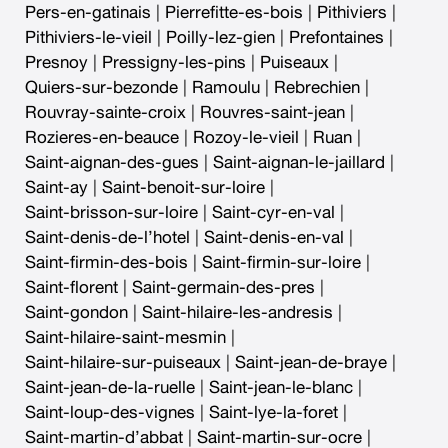
Pers-en-gatinais
|
Pierrefitte-es-bois
|
Pithiviers
|
Pithiviers-le-vieil
|
Poilly-lez-gien
|
Prefontaines
|
Presnoy
|
Pressigny-les-pins
|
Puiseaux
|
Quiers-sur-bezonde
|
Ramoulu
|
Rebrechien
|
Rouvray-sainte-croix
|
Rouvres-saint-jean
|
Rozieres-en-beauce
|
Rozoy-le-vieil
|
Ruan
|
Saint-aignan-des-gues
|
Saint-aignan-le-jaillard
|
Saint-ay
|
Saint-benoit-sur-loire
|
Saint-brisson-sur-loire
|
Saint-cyr-en-val
|
Saint-denis-de-l’hotel
|
Saint-denis-en-val
|
Saint-firmin-des-bois
|
Saint-firmin-sur-loire
|
Saint-florent
|
Saint-germain-des-pres
|
Saint-gondon
|
Saint-hilaire-les-andresis
|
Saint-hilaire-saint-mesmin
|
Saint-hilaire-sur-puiseaux
|
Saint-jean-de-braye
|
Saint-jean-de-la-ruelle
|
Saint-jean-le-blanc
|
Saint-loup-des-vignes
|
Saint-lye-la-foret
|
Saint-martin-d’abbat
|
Saint-martin-sur-ocre
|