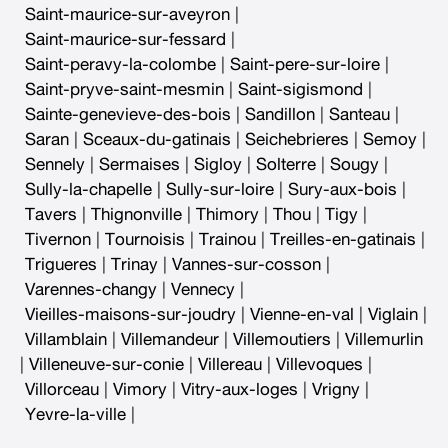
Saint-maurice-sur-aveyron
|
Saint-maurice-sur-fessard
|
Saint-peravy-la-colombe
|
Saint-pere-sur-loire
|
Saint-pryve-saint-mesmin
|
Saint-sigismond
|
Sainte-genevieve-des-bois
|
Sandillon
|
Santeau
|
Saran
|
Sceaux-du-gatinais
|
Seichebrieres
|
Semoy
|
Sennely
|
Sermaises
|
Sigloy
|
Solterre
|
Sougy
|
Sully-la-chapelle
|
Sully-sur-loire
|
Sury-aux-bois
|
Tavers
|
Thignonville
|
Thimory
|
Thou
|
Tigy
|
Tivernon
|
Tournoisis
|
Trainou
|
Treilles-en-gatinais
|
Trigueres
|
Trinay
|
Vannes-sur-cosson
|
Varennes-changy
|
Vennecy
|
Vieilles-maisons-sur-joudry
|
Vienne-en-val
|
Viglain
|
Villamblain
|
Villemandeur
|
Villemoutiers
|
Villemurlin
|
Villeneuve-sur-conie
|
Villereau
|
Villevoques
|
Villorceau
|
Vimory
|
Vitry-aux-loges
|
Vrigny
|
Yevre-la-ville
|