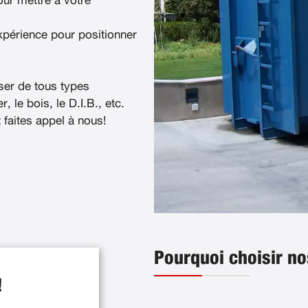
ur mettre à votre
xpérience pour positionner
ser de tous types
, le bois, le D.I.B., etc.
t faites appel à nous!
Pourquoi choisir no
!