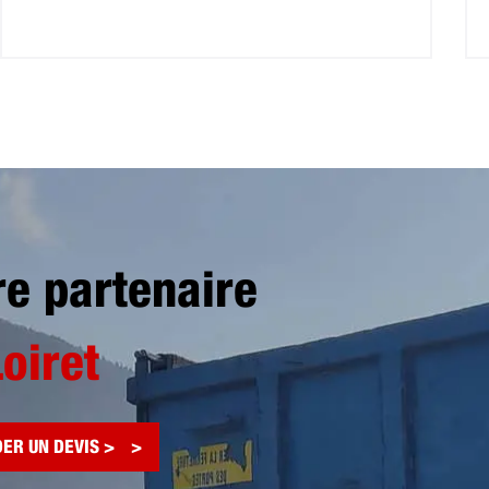
re partenaire
Loiret
ER UN DEVIS >