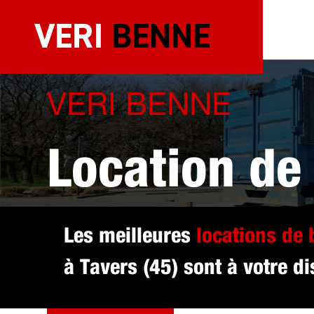
Aller
au
contenu
VERI BENNE
Location de
sélectionné
Les meilleures
locations de
à Tavers (45) sont à votre di
DEVIS GRATUIT