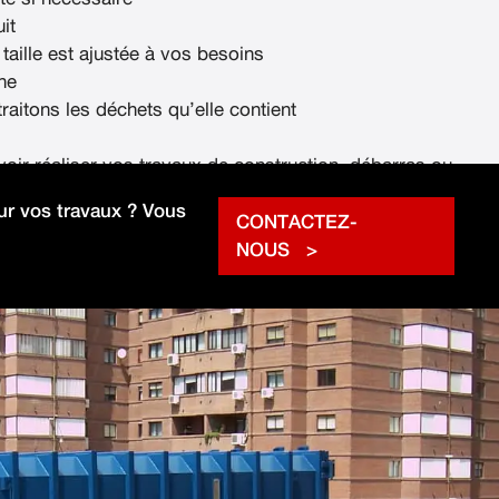
it
 taille est ajustée à vos besoins
ne
raitons les déchets qu’elle contient
voir réaliser vos travaux de construction, débarras ou
rapidement.
r vos travaux ? Vous
CONTACTEZ-
NOUS