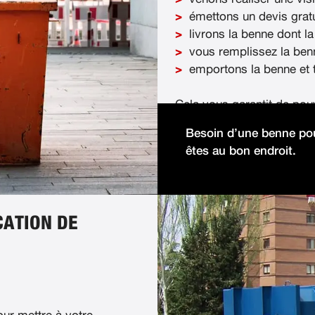
émettons un devis gratu
livrons la benne dont la
vous remplissez la ben
emportons la benne et t
Cela vous garantit de pou
démolition facilement et 
Besoin d’une benne pou
êtes au bon endroit.
CATION DE