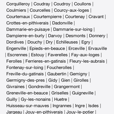
Corquilleroy
|
Coudray
|
Coudroy
|
Coullons
|
Coulmiers
|
Courcelles
|
Courcy-aux-loges
|
Courtemaux
|
Courtempierre
|
Courtenay
|
Cravant
|
Crottes-en-pithiverais
|
Dadonville
|
Dammarie-en-puisaye
|
Dammarie-sur-loing
|
Dampierre-en-burly
|
Darvoy
|
Desmonts
|
Donnery
|
Dordives
|
Douchy
|
Dry
|
Echilleuses
|
Egry
|
Engenville
|
Epieds-en-beauce
|
Erceville
|
Ervauville
|
Escrennes
|
Estouy
|
Faverelles
|
Fay-aux-loges
|
Ferolles
|
Ferrieres-en-gatinais
|
Fleury-les-aubrais
|
Fontenay-sur-loing
|
Foucherolles
|
Freville-du-gatinais
|
Gaubertin
|
Gemigny
|
Germigny-des-pres
|
Gidy
|
Gien
|
Girolles
|
Givraines
|
Gondreville
|
Grangermont
|
Greneville-en-beauce
|
Griselles
|
Guigneville
|
Guilly
|
Gy-les-nonains
|
Huetre
|
Huisseau-sur-mauves
|
Ingrannes
|
Ingre
|
Isdes
|
Jargeau
|
Jouy-en-pithiverais
|
Jouy-le-potier
|