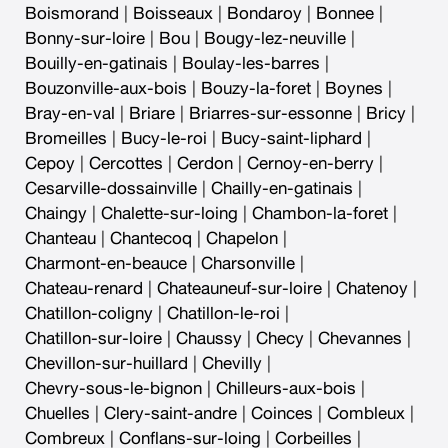
Boismorand
|
Boisseaux
|
Bondaroy
|
Bonnee
|
Bonny-sur-loire
|
Bou
|
Bougy-lez-neuville
|
Bouilly-en-gatinais
|
Boulay-les-barres
|
Bouzonville-aux-bois
|
Bouzy-la-foret
|
Boynes
|
Bray-en-val
|
Briare
|
Briarres-sur-essonne
|
Bricy
|
Bromeilles
|
Bucy-le-roi
|
Bucy-saint-liphard
|
Cepoy
|
Cercottes
|
Cerdon
|
Cernoy-en-berry
|
Cesarville-dossainville
|
Chailly-en-gatinais
|
Chaingy
|
Chalette-sur-loing
|
Chambon-la-foret
|
Chanteau
|
Chantecoq
|
Chapelon
|
Charmont-en-beauce
|
Charsonville
|
Chateau-renard
|
Chateauneuf-sur-loire
|
Chatenoy
|
Chatillon-coligny
|
Chatillon-le-roi
|
Chatillon-sur-loire
|
Chaussy
|
Checy
|
Chevannes
|
Chevillon-sur-huillard
|
Chevilly
|
Chevry-sous-le-bignon
|
Chilleurs-aux-bois
|
Chuelles
|
Clery-saint-andre
|
Coinces
|
Combleux
|
Combreux
|
Conflans-sur-loing
|
Corbeilles
|