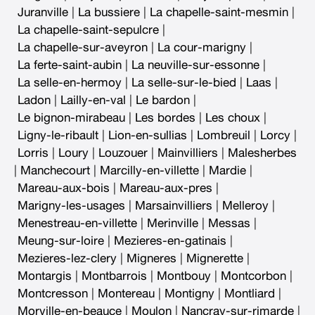
Juranville
|
La bussiere
|
La chapelle-saint-mesmin
|
La chapelle-saint-sepulcre
|
La chapelle-sur-aveyron
|
La cour-marigny
|
La ferte-saint-aubin
|
La neuville-sur-essonne
|
La selle-en-hermoy
|
La selle-sur-le-bied
|
Laas
|
Ladon
|
Lailly-en-val
|
Le bardon
|
Le bignon-mirabeau
|
Les bordes
|
Les choux
|
Ligny-le-ribault
|
Lion-en-sullias
|
Lombreuil
|
Lorcy
|
Lorris
|
Loury
|
Louzouer
|
Mainvilliers
|
Malesherbes
|
Manchecourt
|
Marcilly-en-villette
|
Mardie
|
Mareau-aux-bois
|
Mareau-aux-pres
|
Marigny-les-usages
|
Marsainvilliers
|
Melleroy
|
Menestreau-en-villette
|
Merinville
|
Messas
|
Meung-sur-loire
|
Mezieres-en-gatinais
|
Mezieres-lez-clery
|
Migneres
|
Mignerette
|
Montargis
|
Montbarrois
|
Montbouy
|
Montcorbon
|
Montcresson
|
Montereau
|
Montigny
|
Montliard
|
Morville-en-beauce
|
Moulon
|
Nancray-sur-rimarde
|