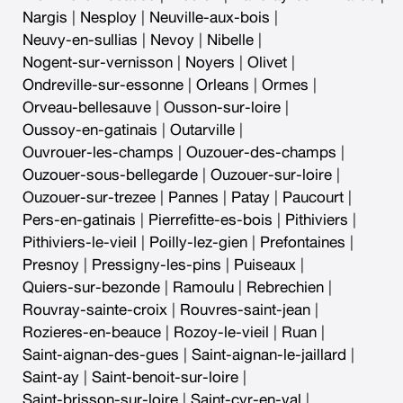
Nargis
|
Nesploy
|
Neuville-aux-bois
|
Neuvy-en-sullias
|
Nevoy
|
Nibelle
|
Nogent-sur-vernisson
|
Noyers
|
Olivet
|
Ondreville-sur-essonne
|
Orleans
|
Ormes
|
Orveau-bellesauve
|
Ousson-sur-loire
|
Oussoy-en-gatinais
|
Outarville
|
Ouvrouer-les-champs
|
Ouzouer-des-champs
|
Ouzouer-sous-bellegarde
|
Ouzouer-sur-loire
|
Ouzouer-sur-trezee
|
Pannes
|
Patay
|
Paucourt
|
Pers-en-gatinais
|
Pierrefitte-es-bois
|
Pithiviers
|
Pithiviers-le-vieil
|
Poilly-lez-gien
|
Prefontaines
|
Presnoy
|
Pressigny-les-pins
|
Puiseaux
|
Quiers-sur-bezonde
|
Ramoulu
|
Rebrechien
|
Rouvray-sainte-croix
|
Rouvres-saint-jean
|
Rozieres-en-beauce
|
Rozoy-le-vieil
|
Ruan
|
Saint-aignan-des-gues
|
Saint-aignan-le-jaillard
|
Saint-ay
|
Saint-benoit-sur-loire
|
Saint-brisson-sur-loire
|
Saint-cyr-en-val
|