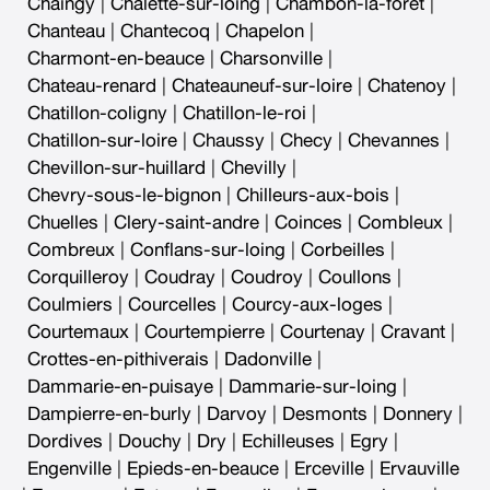
Chaingy
|
Chalette-sur-loing
|
Chambon-la-foret
|
Chanteau
|
Chantecoq
|
Chapelon
|
Charmont-en-beauce
|
Charsonville
|
Chateau-renard
|
Chateauneuf-sur-loire
|
Chatenoy
|
Chatillon-coligny
|
Chatillon-le-roi
|
Chatillon-sur-loire
|
Chaussy
|
Checy
|
Chevannes
|
Chevillon-sur-huillard
|
Chevilly
|
Chevry-sous-le-bignon
|
Chilleurs-aux-bois
|
Chuelles
|
Clery-saint-andre
|
Coinces
|
Combleux
|
Combreux
|
Conflans-sur-loing
|
Corbeilles
|
Corquilleroy
|
Coudray
|
Coudroy
|
Coullons
|
Coulmiers
|
Courcelles
|
Courcy-aux-loges
|
Courtemaux
|
Courtempierre
|
Courtenay
|
Cravant
|
Crottes-en-pithiverais
|
Dadonville
|
Dammarie-en-puisaye
|
Dammarie-sur-loing
|
Dampierre-en-burly
|
Darvoy
|
Desmonts
|
Donnery
|
Dordives
|
Douchy
|
Dry
|
Echilleuses
|
Egry
|
Engenville
|
Epieds-en-beauce
|
Erceville
|
Ervauville