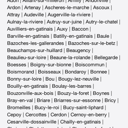
Adon
|
Aillant-sur-milleron
|
Amilly
|
Andonville
|
Ardon
|
Artenay
|
Ascheres-le-marche
|
Ascoux
|
Attray
|
Audeville
|
Augerville-la-riviere
|
Aulnay-la-riviere
|
Autruy-sur-juine
|
Autry-le-chatel
|
Auvilliers-en-gatinais
|
Auxy
|
Baccon
|
Barville-en-gatinais
|
Batilly-en-gatinais
|
Baule
|
Bazoches-les-gallerandes
|
Bazoches-sur-le-betz
|
Beauchamps-sur-huillard
|
Beaugency
|
Beaulieu-sur-loire
|
Beaune-la-rolande
|
Bellegarde
|
Boesses
|
Boigny-sur-bionne
|
Boiscommun
|
Boismorand
|
Boisseaux
|
Bondaroy
|
Bonnee
|
Bonny-sur-loire
|
Bou
|
Bougy-lez-neuville
|
Bouilly-en-gatinais
|
Boulay-les-barres
|
Bouzonville-aux-bois
|
Bouzy-la-foret
|
Boynes
|
Bray-en-val
|
Briare
|
Briarres-sur-essonne
|
Bricy
|
Bromeilles
|
Bucy-le-roi
|
Bucy-saint-liphard
|
Cepoy
|
Cercottes
|
Cerdon
|
Cernoy-en-berry
|
Cesarville-dossainville
|
Chailly-en-gatinais
|