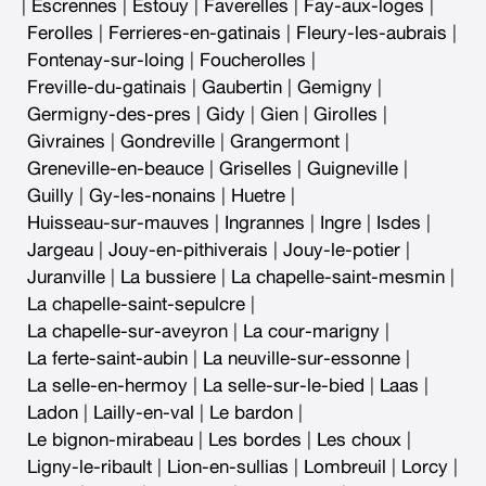
|
Escrennes
|
Estouy
|
Faverelles
|
Fay-aux-loges
|
Ferolles
|
Ferrieres-en-gatinais
|
Fleury-les-aubrais
|
Fontenay-sur-loing
|
Foucherolles
|
Freville-du-gatinais
|
Gaubertin
|
Gemigny
|
Germigny-des-pres
|
Gidy
|
Gien
|
Girolles
|
Givraines
|
Gondreville
|
Grangermont
|
Greneville-en-beauce
|
Griselles
|
Guigneville
|
Guilly
|
Gy-les-nonains
|
Huetre
|
Huisseau-sur-mauves
|
Ingrannes
|
Ingre
|
Isdes
|
Jargeau
|
Jouy-en-pithiverais
|
Jouy-le-potier
|
Juranville
|
La bussiere
|
La chapelle-saint-mesmin
|
La chapelle-saint-sepulcre
|
La chapelle-sur-aveyron
|
La cour-marigny
|
La ferte-saint-aubin
|
La neuville-sur-essonne
|
La selle-en-hermoy
|
La selle-sur-le-bied
|
Laas
|
Ladon
|
Lailly-en-val
|
Le bardon
|
Le bignon-mirabeau
|
Les bordes
|
Les choux
|
Ligny-le-ribault
|
Lion-en-sullias
|
Lombreuil
|
Lorcy
|