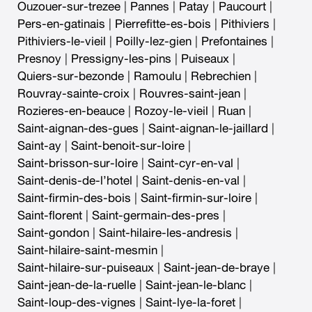
Ouzouer-sur-trezee
|
Pannes
|
Patay
|
Paucourt
|
Pers-en-gatinais
|
Pierrefitte-es-bois
|
Pithiviers
|
Pithiviers-le-vieil
|
Poilly-lez-gien
|
Prefontaines
|
Presnoy
|
Pressigny-les-pins
|
Puiseaux
|
Quiers-sur-bezonde
|
Ramoulu
|
Rebrechien
|
Rouvray-sainte-croix
|
Rouvres-saint-jean
|
Rozieres-en-beauce
|
Rozoy-le-vieil
|
Ruan
|
Saint-aignan-des-gues
|
Saint-aignan-le-jaillard
|
Saint-ay
|
Saint-benoit-sur-loire
|
Saint-brisson-sur-loire
|
Saint-cyr-en-val
|
Saint-denis-de-l’hotel
|
Saint-denis-en-val
|
Saint-firmin-des-bois
|
Saint-firmin-sur-loire
|
Saint-florent
|
Saint-germain-des-pres
|
Saint-gondon
|
Saint-hilaire-les-andresis
|
Saint-hilaire-saint-mesmin
|
Saint-hilaire-sur-puiseaux
|
Saint-jean-de-braye
|
Saint-jean-de-la-ruelle
|
Saint-jean-le-blanc
|
Saint-loup-des-vignes
|
Saint-lye-la-foret
|