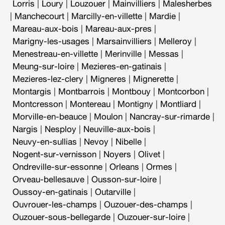
Lorris
|
Loury
|
Louzouer
|
Mainvilliers
|
Malesherbes
|
Manchecourt
|
Marcilly-en-villette
|
Mardie
|
Mareau-aux-bois
|
Mareau-aux-pres
|
Marigny-les-usages
|
Marsainvilliers
|
Melleroy
|
Menestreau-en-villette
|
Merinville
|
Messas
|
Meung-sur-loire
|
Mezieres-en-gatinais
|
Mezieres-lez-clery
|
Migneres
|
Mignerette
|
Montargis
|
Montbarrois
|
Montbouy
|
Montcorbon
|
Montcresson
|
Montereau
|
Montigny
|
Montliard
|
Morville-en-beauce
|
Moulon
|
Nancray-sur-rimarde
|
Nargis
|
Nesploy
|
Neuville-aux-bois
|
Neuvy-en-sullias
|
Nevoy
|
Nibelle
|
Nogent-sur-vernisson
|
Noyers
|
Olivet
|
Ondreville-sur-essonne
|
Orleans
|
Ormes
|
Orveau-bellesauve
|
Ousson-sur-loire
|
Oussoy-en-gatinais
|
Outarville
|
Ouvrouer-les-champs
|
Ouzouer-des-champs
|
Ouzouer-sous-bellegarde
|
Ouzouer-sur-loire
|