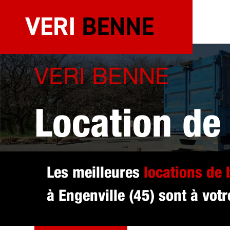
Aller
au
contenu
VERI BENNE
Location de
sélectionné
Les meilleures
locations de
à Engenville (45) sont à votr
DEVIS GRATUIT