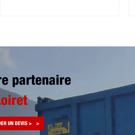
re partenaire
Loiret
ER UN DEVIS >