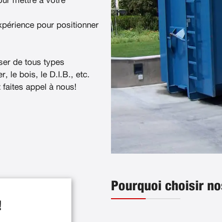
ur mettre à votre
xpérience pour positionner
ser de tous types
, le bois, le D.I.B., etc.
t faites appel à nous!
Pourquoi choisir no
!