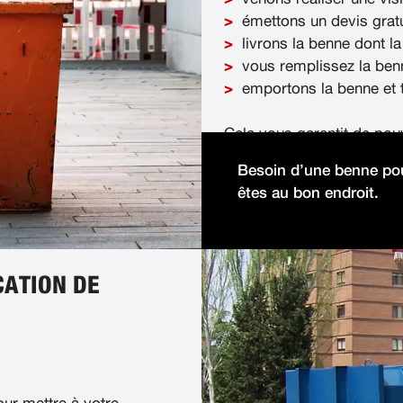
émettons un devis gratu
livrons la benne dont la
vous remplissez la ben
emportons la benne et t
Cela vous garantit de pou
démolition facilement et 
Besoin d’une benne pou
êtes au bon endroit.
CATION DE