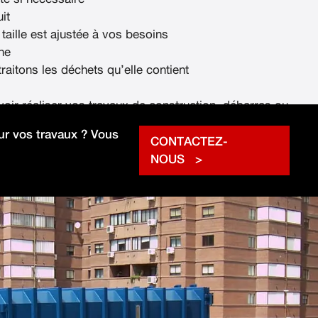
it
 taille est ajustée à vos besoins
ne
raitons les déchets qu’elle contient
voir réaliser vos travaux de construction, débarras ou
rapidement.
r vos travaux ? Vous
CONTACTEZ-
NOUS