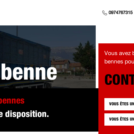
0974767315
Vous avez b
bennes pour
 benne
CONT
 pour vous à En
 bennes
VOUS ÊTES U
e disposition.
VOUS ÊTES U