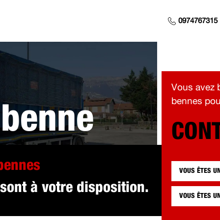
0974767315
Vous avez b
bennes pour
 benne
CONT
 pour vous à 
 bennes
VOUS ÊTES U
sont à votre disposition.
VOUS ÊTES U