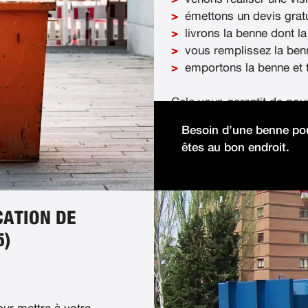
émettons un devis gratu
livrons la benne dont la
vous remplissez la ben
emportons la benne et t
Cela vous garantit de pou
démolition facilement et 
Besoin d’une benne pou
êtes au bon endroit.
CATION DE
5)