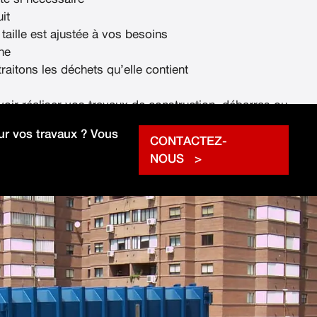
it
 taille est ajustée à vos besoins
ne
raitons les déchets qu’elle contient
voir réaliser vos travaux de construction, débarras ou
rapidement.
r vos travaux ? Vous
CONTACTEZ-
NOUS