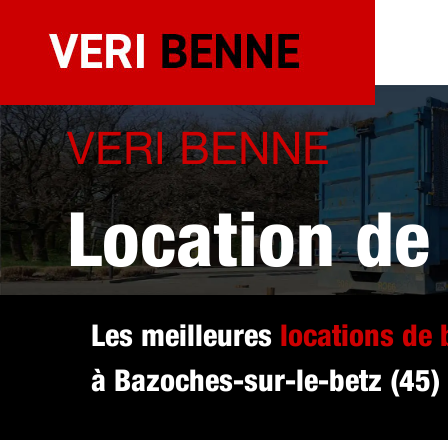
Aller
au
contenu
VERI BENNE
Location de
sélectionné
Les meilleures
locations de
à Bazoches-sur-le-betz (45) 
le-betz (45)