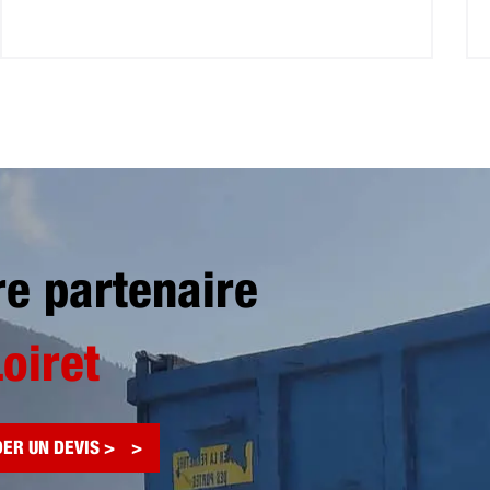
re partenaire
Loiret
ER UN DEVIS >