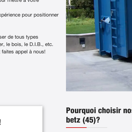
ur mettre à votre
xpérience pour positionner
ser de tous types
, le bois, le D.I.B., etc.
t faites appel à nous!
Pourquoi choisir no
betz (45)?
!