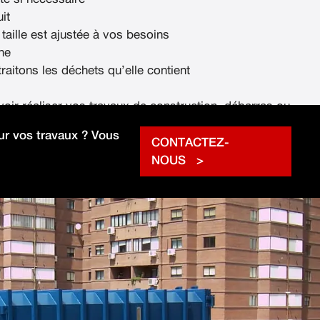
it
 taille est ajustée à vos besoins
ne
raitons les déchets qu’elle contient
voir réaliser vos travaux de construction, débarras ou
rapidement.
r vos travaux ? Vous
CONTACTEZ-
NOUS