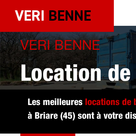
Aller
au
contenu
VERI BENNE
Location de
sélectionné 
Les meilleures
locations de
à Briare (45) sont à votre di
DEVIS GRATUIT