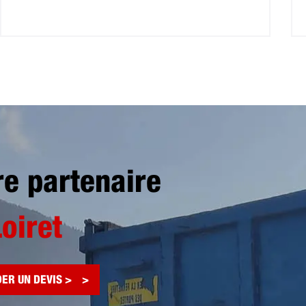
re partenaire
Loiret
ER UN DEVIS >