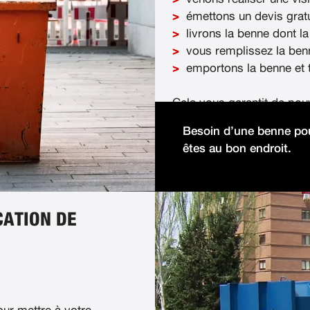
émettons un devis gratu
livrons la benne dont la
vous remplissez la ben
emportons la benne et t
Cela vous garantit de pou
démolition facilement et 
Besoin d’une benne pou
êtes au bon endroit.
CATION DE