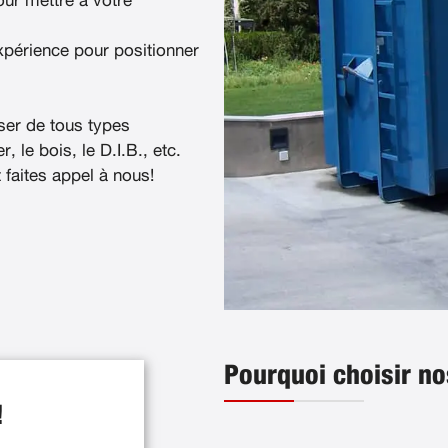
ur mettre à votre
xpérience pour positionner
ser de tous types
, le bois, le D.I.B., etc.
t faites appel à nous!
Pourquoi choisir no
!