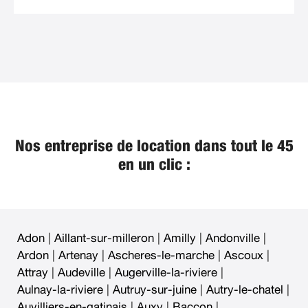
Nos entreprise de location dans tout le 45
en un clic :
Adon
|
Aillant-sur-milleron
|
Amilly
|
Andonville
|
Ardon
|
Artenay
|
Ascheres-le-marche
|
Ascoux
|
Attray
|
Audeville
|
Augerville-la-riviere
|
Aulnay-la-riviere
|
Autruy-sur-juine
|
Autry-le-chatel
|
Auvilliers-en-gatinais
|
Auxy
|
Baccon
|