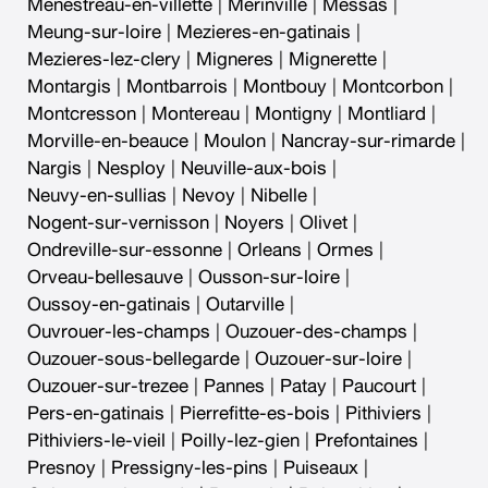
Menestreau-en-villette
|
Merinville
|
Messas
|
Meung-sur-loire
|
Mezieres-en-gatinais
|
Mezieres-lez-clery
|
Migneres
|
Mignerette
|
Montargis
|
Montbarrois
|
Montbouy
|
Montcorbon
|
Montcresson
|
Montereau
|
Montigny
|
Montliard
|
Morville-en-beauce
|
Moulon
|
Nancray-sur-rimarde
|
Nargis
|
Nesploy
|
Neuville-aux-bois
|
Neuvy-en-sullias
|
Nevoy
|
Nibelle
|
Nogent-sur-vernisson
|
Noyers
|
Olivet
|
Ondreville-sur-essonne
|
Orleans
|
Ormes
|
Orveau-bellesauve
|
Ousson-sur-loire
|
Oussoy-en-gatinais
|
Outarville
|
Ouvrouer-les-champs
|
Ouzouer-des-champs
|
Ouzouer-sous-bellegarde
|
Ouzouer-sur-loire
|
Ouzouer-sur-trezee
|
Pannes
|
Patay
|
Paucourt
|
Pers-en-gatinais
|
Pierrefitte-es-bois
|
Pithiviers
|
Pithiviers-le-vieil
|
Poilly-lez-gien
|
Prefontaines
|
Presnoy
|
Pressigny-les-pins
|
Puiseaux
|