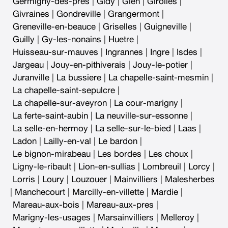
Germigny-des-pres
|
Gidy
|
Gien
|
Girolles
|
Givraines
|
Gondreville
|
Grangermont
|
Greneville-en-beauce
|
Griselles
|
Guigneville
|
Guilly
|
Gy-les-nonains
|
Huetre
|
Huisseau-sur-mauves
|
Ingrannes
|
Ingre
|
Isdes
|
Jargeau
|
Jouy-en-pithiverais
|
Jouy-le-potier
|
Juranville
|
La bussiere
|
La chapelle-saint-mesmin
|
La chapelle-saint-sepulcre
|
La chapelle-sur-aveyron
|
La cour-marigny
|
La ferte-saint-aubin
|
La neuville-sur-essonne
|
La selle-en-hermoy
|
La selle-sur-le-bied
|
Laas
|
Ladon
|
Lailly-en-val
|
Le bardon
|
Le bignon-mirabeau
|
Les bordes
|
Les choux
|
Ligny-le-ribault
|
Lion-en-sullias
|
Lombreuil
|
Lorcy
|
Lorris
|
Loury
|
Louzouer
|
Mainvilliers
|
Malesherbes
|
Manchecourt
|
Marcilly-en-villette
|
Mardie
|
Mareau-aux-bois
|
Mareau-aux-pres
|
Marigny-les-usages
|
Marsainvilliers
|
Melleroy
|