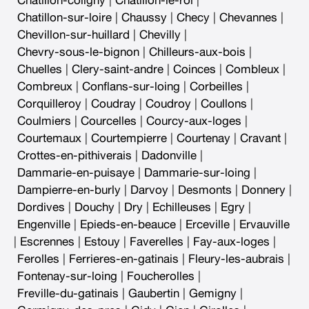
Chatillon-coligny
|
Chatillon-le-roi
|
Chatillon-sur-loire
|
Chaussy
|
Checy
|
Chevannes
|
Chevillon-sur-huillard
|
Chevilly
|
Chevry-sous-le-bignon
|
Chilleurs-aux-bois
|
Chuelles
|
Clery-saint-andre
|
Coinces
|
Combleux
|
Combreux
|
Conflans-sur-loing
|
Corbeilles
|
Corquilleroy
|
Coudray
|
Coudroy
|
Coullons
|
Coulmiers
|
Courcelles
|
Courcy-aux-loges
|
Courtemaux
|
Courtempierre
|
Courtenay
|
Cravant
|
Crottes-en-pithiverais
|
Dadonville
|
Dammarie-en-puisaye
|
Dammarie-sur-loing
|
Dampierre-en-burly
|
Darvoy
|
Desmonts
|
Donnery
|
Dordives
|
Douchy
|
Dry
|
Echilleuses
|
Egry
|
Engenville
|
Epieds-en-beauce
|
Erceville
|
Ervauville
|
Escrennes
|
Estouy
|
Faverelles
|
Fay-aux-loges
|
Ferolles
|
Ferrieres-en-gatinais
|
Fleury-les-aubrais
|
Fontenay-sur-loing
|
Foucherolles
|
Freville-du-gatinais
|
Gaubertin
|
Gemigny
|