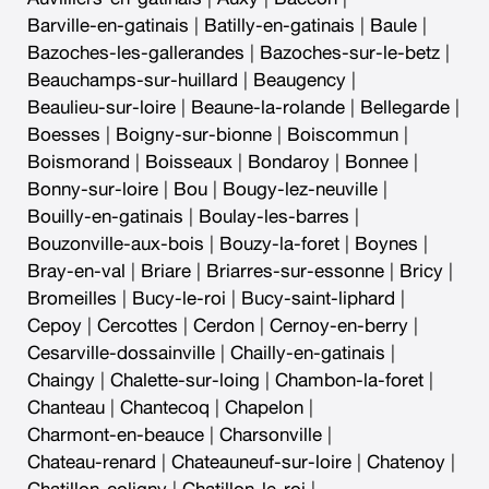
Barville-en-gatinais
|
Batilly-en-gatinais
|
Baule
|
Bazoches-les-gallerandes
|
Bazoches-sur-le-betz
|
Beauchamps-sur-huillard
|
Beaugency
|
Beaulieu-sur-loire
|
Beaune-la-rolande
|
Bellegarde
|
Boesses
|
Boigny-sur-bionne
|
Boiscommun
|
Boismorand
|
Boisseaux
|
Bondaroy
|
Bonnee
|
Bonny-sur-loire
|
Bou
|
Bougy-lez-neuville
|
Bouilly-en-gatinais
|
Boulay-les-barres
|
Bouzonville-aux-bois
|
Bouzy-la-foret
|
Boynes
|
Bray-en-val
|
Briare
|
Briarres-sur-essonne
|
Bricy
|
Bromeilles
|
Bucy-le-roi
|
Bucy-saint-liphard
|
Cepoy
|
Cercottes
|
Cerdon
|
Cernoy-en-berry
|
Cesarville-dossainville
|
Chailly-en-gatinais
|
Chaingy
|
Chalette-sur-loing
|
Chambon-la-foret
|
Chanteau
|
Chantecoq
|
Chapelon
|
Charmont-en-beauce
|
Charsonville
|
Chateau-renard
|
Chateauneuf-sur-loire
|
Chatenoy
|