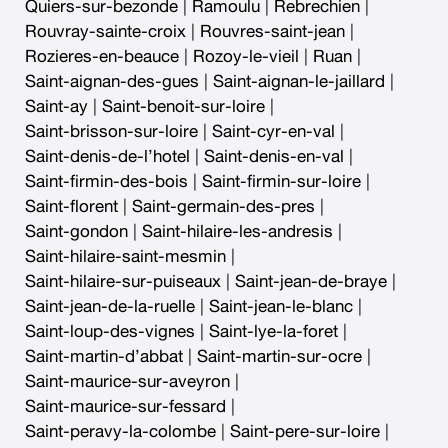
Quiers-sur-bezonde
|
Ramoulu
|
Rebrechien
|
Rouvray-sainte-croix
|
Rouvres-saint-jean
|
Rozieres-en-beauce
|
Rozoy-le-vieil
|
Ruan
|
Saint-aignan-des-gues
|
Saint-aignan-le-jaillard
|
Saint-ay
|
Saint-benoit-sur-loire
|
Saint-brisson-sur-loire
|
Saint-cyr-en-val
|
Saint-denis-de-l’hotel
|
Saint-denis-en-val
|
Saint-firmin-des-bois
|
Saint-firmin-sur-loire
|
Saint-florent
|
Saint-germain-des-pres
|
Saint-gondon
|
Saint-hilaire-les-andresis
|
Saint-hilaire-saint-mesmin
|
Saint-hilaire-sur-puiseaux
|
Saint-jean-de-braye
|
Saint-jean-de-la-ruelle
|
Saint-jean-le-blanc
|
Saint-loup-des-vignes
|
Saint-lye-la-foret
|
Saint-martin-d’abbat
|
Saint-martin-sur-ocre
|
Saint-maurice-sur-aveyron
|
Saint-maurice-sur-fessard
|
Saint-peravy-la-colombe
|
Saint-pere-sur-loire
|