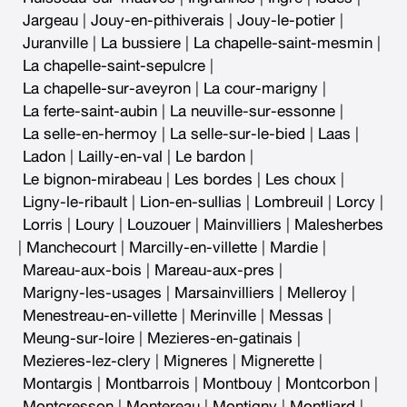
Jargeau
|
Jouy-en-pithiverais
|
Jouy-le-potier
|
Juranville
|
La bussiere
|
La chapelle-saint-mesmin
|
La chapelle-saint-sepulcre
|
La chapelle-sur-aveyron
|
La cour-marigny
|
La ferte-saint-aubin
|
La neuville-sur-essonne
|
La selle-en-hermoy
|
La selle-sur-le-bied
|
Laas
|
Ladon
|
Lailly-en-val
|
Le bardon
|
Le bignon-mirabeau
|
Les bordes
|
Les choux
|
Ligny-le-ribault
|
Lion-en-sullias
|
Lombreuil
|
Lorcy
|
Lorris
|
Loury
|
Louzouer
|
Mainvilliers
|
Malesherbes
|
Manchecourt
|
Marcilly-en-villette
|
Mardie
|
Mareau-aux-bois
|
Mareau-aux-pres
|
Marigny-les-usages
|
Marsainvilliers
|
Melleroy
|
Menestreau-en-villette
|
Merinville
|
Messas
|
Meung-sur-loire
|
Mezieres-en-gatinais
|
Mezieres-lez-clery
|
Migneres
|
Mignerette
|
Montargis
|
Montbarrois
|
Montbouy
|
Montcorbon
|
Montcresson
|
Montereau
|
Montigny
|
Montliard
|