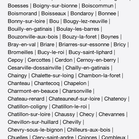
Boesses
|
Boigny-sur-bionne
|
Boiscommun
|
Boismorand
|
Boisseaux
|
Bondaroy
|
Bonnee
|
Bonny-sur-loire
|
Bou
|
Bougy-lez-neuville
|
Bouilly-en-gatinais
|
Boulay-les-barres
|
Bouzonville-aux-bois
|
Bouzy-la-foret
|
Boynes
|
Bray-en-val
|
Briare
|
Briarres-sur-essonne
|
Bricy
|
Bromeilles
|
Bucy-le-roi
|
Bucy-saint-liphard
|
Cepoy
|
Cercottes
|
Cerdon
|
Cernoy-en-berry
|
Cesarville-dossainville
|
Chailly-en-gatinais
|
Chaingy
|
Chalette-sur-loing
|
Chambon-la-foret
|
Chanteau
|
Chantecoq
|
Chapelon
|
Charmont-en-beauce
|
Charsonville
|
Chateau-renard
|
Chateauneuf-sur-loire
|
Chatenoy
|
Chatillon-coligny
|
Chatillon-le-roi
|
Chatillon-sur-loire
|
Chaussy
|
Checy
|
Chevannes
|
Chevillon-sur-huillard
|
Chevilly
|
Chevry-sous-le-bignon
|
Chilleurs-aux-bois
|
Chuelles
|
Clery-saint-andre
|
Coinces
|
Combleux
|