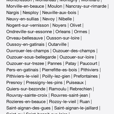
Morville-en-beauce
|
Moulon
|
Nancray-sur-rimarde
|
Nargis
|
Nesploy
|
Neuville-aux-bois
|
Neuvy-en-sullias
|
Nevoy
|
Nibelle
|
Nogent-sur-vernisson
|
Noyers
|
Olivet
|
Ondreville-sur-essonne
|
Orleans
|
Ormes
|
Orveau-bellesauve
|
Ousson-sur-loire
|
Oussoy-en-gatinais
|
Outarville
|
Ouvrouer-les-champs
|
Ouzouer-des-champs
|
Ouzouer-sous-bellegarde
|
Ouzouer-sur-loire
|
Ouzouer-sur-trezee
|
Pannes
|
Patay
|
Paucourt
|
Pers-en-gatinais
|
Pierrefitte-es-bois
|
Pithiviers
|
Pithiviers-le-vieil
|
Poilly-lez-gien
|
Prefontaines
|
Presnoy
|
Pressigny-les-pins
|
Puiseaux
|
Quiers-sur-bezonde
|
Ramoulu
|
Rebrechien
|
Rouvray-sainte-croix
|
Rouvres-saint-jean
|
Rozieres-en-beauce
|
Rozoy-le-vieil
|
Ruan
|
Saint-aignan-des-gues
|
Saint-aignan-le-jaillard
|