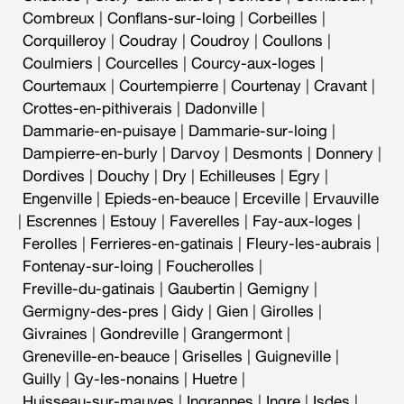
Combreux
|
Conflans-sur-loing
|
Corbeilles
|
Corquilleroy
|
Coudray
|
Coudroy
|
Coullons
|
Coulmiers
|
Courcelles
|
Courcy-aux-loges
|
Courtemaux
|
Courtempierre
|
Courtenay
|
Cravant
|
Crottes-en-pithiverais
|
Dadonville
|
Dammarie-en-puisaye
|
Dammarie-sur-loing
|
Dampierre-en-burly
|
Darvoy
|
Desmonts
|
Donnery
|
Dordives
|
Douchy
|
Dry
|
Echilleuses
|
Egry
|
Engenville
|
Epieds-en-beauce
|
Erceville
|
Ervauville
|
Escrennes
|
Estouy
|
Faverelles
|
Fay-aux-loges
|
Ferolles
|
Ferrieres-en-gatinais
|
Fleury-les-aubrais
|
Fontenay-sur-loing
|
Foucherolles
|
Freville-du-gatinais
|
Gaubertin
|
Gemigny
|
Germigny-des-pres
|
Gidy
|
Gien
|
Girolles
|
Givraines
|
Gondreville
|
Grangermont
|
Greneville-en-beauce
|
Griselles
|
Guigneville
|
Guilly
|
Gy-les-nonains
|
Huetre
|
Huisseau-sur-mauves
|
Ingrannes
|
Ingre
|
Isdes
|