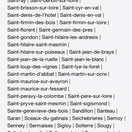
Saint-ay
|
Saint-benoit-sur-loire
|
Saint-brisson-sur-loire
|
Saint-cyr-en-val
|
Saint-denis-de-l’hotel
|
Saint-denis-en-val
|
Saint-firmin-des-bois
|
Saint-firmin-sur-loire
|
Saint-florent
|
Saint-germain-des-pres
|
Saint-gondon
|
Saint-hilaire-les-andresis
|
Saint-hilaire-saint-mesmin
|
Saint-hilaire-sur-puiseaux
|
Saint-jean-de-braye
|
Saint-jean-de-la-ruelle
|
Saint-jean-le-blanc
|
Saint-loup-des-vignes
|
Saint-lye-la-foret
|
Saint-martin-d’abbat
|
Saint-martin-sur-ocre
|
Saint-maurice-sur-aveyron
|
Saint-maurice-sur-fessard
|
Saint-peravy-la-colombe
|
Saint-pere-sur-loire
|
Saint-pryve-saint-mesmin
|
Saint-sigismond
|
Sainte-genevieve-des-bois
|
Sandillon
|
Santeau
|
Saran
|
Sceaux-du-gatinais
|
Seichebrieres
|
Semoy
|
Sennely
|
Sermaises
|
Sigloy
|
Solterre
|
Sougy
|