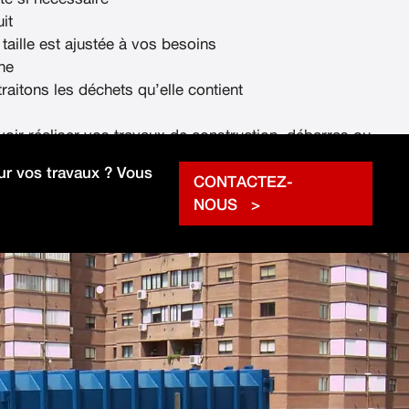
it
 taille est ajustée à vos besoins
ne
raitons les déchets qu’elle contient
voir réaliser vos travaux de construction, débarras ou
rapidement.
r vos travaux ? Vous
CONTACTEZ-
NOUS