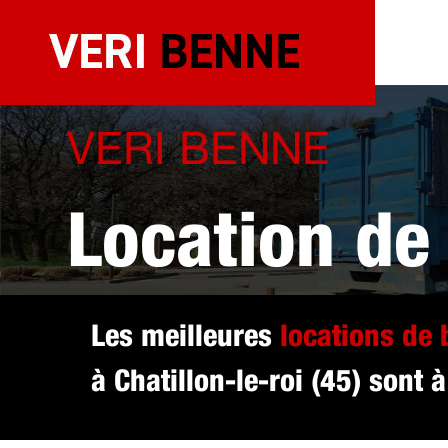
Aller
au
contenu
VERI BENNE
Location de
sélectionné 
Les meilleures
locations de
à Chatillon-le-roi (45) sont à
(45)