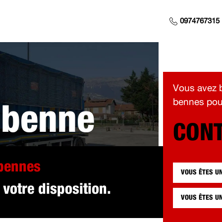
0974767315
Vous avez b
bennes pour
 benne
CONT
pour vous à Ch
 bennes
VOUS ÊTES U
 votre disposition.
VOUS ÊTES U