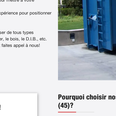
ur mettre à votre
xpérience pour positionner
ser de tous types
, le bois, le D.I.B., etc.
t faites appel à nous!
Pourquoi choisir no
(45)?
!