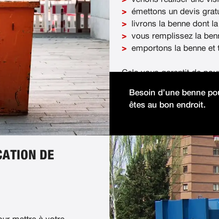
émettons un devis gratu
livrons la benne dont la
vous remplissez la ben
emportons la benne et t
Cela vous garantit de pou
démolition facilement et 
Besoin d’une benne pou
êtes au bon endroit.
CATION DE