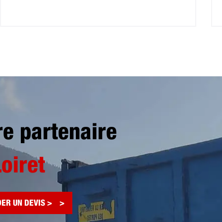
re partenaire
Loiret
ER UN DEVIS >