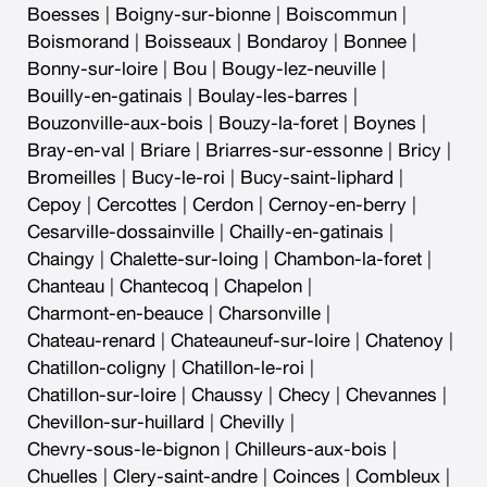
Boesses
|
Boigny-sur-bionne
|
Boiscommun
|
Boismorand
|
Boisseaux
|
Bondaroy
|
Bonnee
|
Bonny-sur-loire
|
Bou
|
Bougy-lez-neuville
|
Bouilly-en-gatinais
|
Boulay-les-barres
|
Bouzonville-aux-bois
|
Bouzy-la-foret
|
Boynes
|
Bray-en-val
|
Briare
|
Briarres-sur-essonne
|
Bricy
|
Bromeilles
|
Bucy-le-roi
|
Bucy-saint-liphard
|
Cepoy
|
Cercottes
|
Cerdon
|
Cernoy-en-berry
|
Cesarville-dossainville
|
Chailly-en-gatinais
|
Chaingy
|
Chalette-sur-loing
|
Chambon-la-foret
|
Chanteau
|
Chantecoq
|
Chapelon
|
Charmont-en-beauce
|
Charsonville
|
Chateau-renard
|
Chateauneuf-sur-loire
|
Chatenoy
|
Chatillon-coligny
|
Chatillon-le-roi
|
Chatillon-sur-loire
|
Chaussy
|
Checy
|
Chevannes
|
Chevillon-sur-huillard
|
Chevilly
|
Chevry-sous-le-bignon
|
Chilleurs-aux-bois
|
Chuelles
|
Clery-saint-andre
|
Coinces
|
Combleux
|