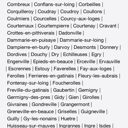
Combreux
|
Conflans-sur-loing
|
Corbeilles
|
Corquilleroy
|
Coudray
|
Coudroy
|
Coullons
|
Coulmiers
|
Courcelles
|
Courcy-aux-loges
|
Courtemaux
|
Courtempierre
|
Courtenay
|
Cravant
|
Crottes-en-pithiverais
|
Dadonville
|
Dammarie-en-puisaye
|
Dammarie-sur-loing
|
Dampierre-en-burly
|
Darvoy
|
Desmonts
|
Donnery
|
Dordives
|
Douchy
|
Dry
|
Echilleuses
|
Egry
|
Engenville
|
Epieds-en-beauce
|
Erceville
|
Ervauville
|
Escrennes
|
Estouy
|
Faverelles
|
Fay-aux-loges
|
Ferolles
|
Ferrieres-en-gatinais
|
Fleury-les-aubrais
|
Fontenay-sur-loing
|
Foucherolles
|
Freville-du-gatinais
|
Gaubertin
|
Gemigny
|
Germigny-des-pres
|
Gidy
|
Gien
|
Girolles
|
Givraines
|
Gondreville
|
Grangermont
|
Greneville-en-beauce
|
Griselles
|
Guigneville
|
Guilly
|
Gy-les-nonains
|
Huetre
|
Huisseau-sur-mauves
|
Ingrannes
|
Ingre
|
Isdes
|