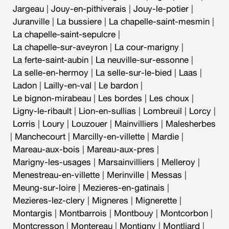
Jargeau
|
Jouy-en-pithiverais
|
Jouy-le-potier
|
Juranville
|
La bussiere
|
La chapelle-saint-mesmin
|
La chapelle-saint-sepulcre
|
La chapelle-sur-aveyron
|
La cour-marigny
|
La ferte-saint-aubin
|
La neuville-sur-essonne
|
La selle-en-hermoy
|
La selle-sur-le-bied
|
Laas
|
Ladon
|
Lailly-en-val
|
Le bardon
|
Le bignon-mirabeau
|
Les bordes
|
Les choux
|
Ligny-le-ribault
|
Lion-en-sullias
|
Lombreuil
|
Lorcy
|
Lorris
|
Loury
|
Louzouer
|
Mainvilliers
|
Malesherbes
|
Manchecourt
|
Marcilly-en-villette
|
Mardie
|
Mareau-aux-bois
|
Mareau-aux-pres
|
Marigny-les-usages
|
Marsainvilliers
|
Melleroy
|
Menestreau-en-villette
|
Merinville
|
Messas
|
Meung-sur-loire
|
Mezieres-en-gatinais
|
Mezieres-lez-clery
|
Migneres
|
Mignerette
|
Montargis
|
Montbarrois
|
Montbouy
|
Montcorbon
|
Montcresson
|
Montereau
|
Montigny
|
Montliard
|