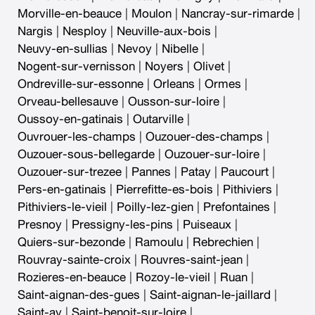
Morville-en-beauce
|
Moulon
|
Nancray-sur-rimarde
|
Nargis
|
Nesploy
|
Neuville-aux-bois
|
Neuvy-en-sullias
|
Nevoy
|
Nibelle
|
Nogent-sur-vernisson
|
Noyers
|
Olivet
|
Ondreville-sur-essonne
|
Orleans
|
Ormes
|
Orveau-bellesauve
|
Ousson-sur-loire
|
Oussoy-en-gatinais
|
Outarville
|
Ouvrouer-les-champs
|
Ouzouer-des-champs
|
Ouzouer-sous-bellegarde
|
Ouzouer-sur-loire
|
Ouzouer-sur-trezee
|
Pannes
|
Patay
|
Paucourt
|
Pers-en-gatinais
|
Pierrefitte-es-bois
|
Pithiviers
|
Pithiviers-le-vieil
|
Poilly-lez-gien
|
Prefontaines
|
Presnoy
|
Pressigny-les-pins
|
Puiseaux
|
Quiers-sur-bezonde
|
Ramoulu
|
Rebrechien
|
Rouvray-sainte-croix
|
Rouvres-saint-jean
|
Rozieres-en-beauce
|
Rozoy-le-vieil
|
Ruan
|
Saint-aignan-des-gues
|
Saint-aignan-le-jaillard
|
Saint-ay
|
Saint-benoit-sur-loire
|