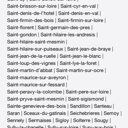
Saint-brisson-sur-loire
|
Saint-cyr-en-val
|
Saint-denis-de-l’hotel
|
Saint-denis-en-val
|
Saint-firmin-des-bois
|
Saint-firmin-sur-loire
|
Saint-florent
|
Saint-germain-des-pres
|
Saint-gondon
|
Saint-hilaire-les-andresis
|
Saint-hilaire-saint-mesmin
|
Saint-hilaire-sur-puiseaux
|
Saint-jean-de-braye
|
Saint-jean-de-la-ruelle
|
Saint-jean-le-blanc
|
Saint-loup-des-vignes
|
Saint-lye-la-foret
|
Saint-martin-d’abbat
|
Saint-martin-sur-ocre
|
Saint-maurice-sur-aveyron
|
Saint-maurice-sur-fessard
|
Saint-peravy-la-colombe
|
Saint-pere-sur-loire
|
Saint-pryve-saint-mesmin
|
Saint-sigismond
|
Sainte-genevieve-des-bois
|
Sandillon
|
Santeau
|
Saran
|
Sceaux-du-gatinais
|
Seichebrieres
|
Semoy
|
Sennely
|
Sermaises
|
Sigloy
|
Solterre
|
Sougy
|
Sully-la-chapelle
|
Sully-sur-loire
|
Sury-aux-bois
|