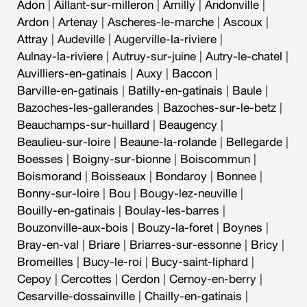
Adon
|
Aillant-sur-milleron
|
Amilly
|
Andonville
|
Ardon
|
Artenay
|
Ascheres-le-marche
|
Ascoux
|
Attray
|
Audeville
|
Augerville-la-riviere
|
Aulnay-la-riviere
|
Autruy-sur-juine
|
Autry-le-chatel
|
Auvilliers-en-gatinais
|
Auxy
|
Baccon
|
Barville-en-gatinais
|
Batilly-en-gatinais
|
Baule
|
Bazoches-les-gallerandes
|
Bazoches-sur-le-betz
|
Beauchamps-sur-huillard
|
Beaugency
|
Beaulieu-sur-loire
|
Beaune-la-rolande
|
Bellegarde
|
Boesses
|
Boigny-sur-bionne
|
Boiscommun
|
Boismorand
|
Boisseaux
|
Bondaroy
|
Bonnee
|
Bonny-sur-loire
|
Bou
|
Bougy-lez-neuville
|
Bouilly-en-gatinais
|
Boulay-les-barres
|
Bouzonville-aux-bois
|
Bouzy-la-foret
|
Boynes
|
Bray-en-val
|
Briare
|
Briarres-sur-essonne
|
Bricy
|
Bromeilles
|
Bucy-le-roi
|
Bucy-saint-liphard
|
Cepoy
|
Cercottes
|
Cerdon
|
Cernoy-en-berry
|
Cesarville-dossainville
|
Chailly-en-gatinais
|