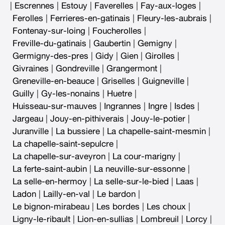
|
Escrennes
|
Estouy
|
Faverelles
|
Fay-aux-loges
|
Ferolles
|
Ferrieres-en-gatinais
|
Fleury-les-aubrais
|
Fontenay-sur-loing
|
Foucherolles
|
Freville-du-gatinais
|
Gaubertin
|
Gemigny
|
Germigny-des-pres
|
Gidy
|
Gien
|
Girolles
|
Givraines
|
Gondreville
|
Grangermont
|
Greneville-en-beauce
|
Griselles
|
Guigneville
|
Guilly
|
Gy-les-nonains
|
Huetre
|
Huisseau-sur-mauves
|
Ingrannes
|
Ingre
|
Isdes
|
Jargeau
|
Jouy-en-pithiverais
|
Jouy-le-potier
|
Juranville
|
La bussiere
|
La chapelle-saint-mesmin
|
La chapelle-saint-sepulcre
|
La chapelle-sur-aveyron
|
La cour-marigny
|
La ferte-saint-aubin
|
La neuville-sur-essonne
|
La selle-en-hermoy
|
La selle-sur-le-bied
|
Laas
|
Ladon
|
Lailly-en-val
|
Le bardon
|
Le bignon-mirabeau
|
Les bordes
|
Les choux
|
Ligny-le-ribault
|
Lion-en-sullias
|
Lombreuil
|
Lorcy
|