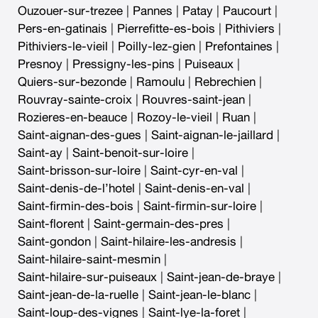
Ouzouer-sur-trezee
|
Pannes
|
Patay
|
Paucourt
|
Pers-en-gatinais
|
Pierrefitte-es-bois
|
Pithiviers
|
Pithiviers-le-vieil
|
Poilly-lez-gien
|
Prefontaines
|
Presnoy
|
Pressigny-les-pins
|
Puiseaux
|
Quiers-sur-bezonde
|
Ramoulu
|
Rebrechien
|
Rouvray-sainte-croix
|
Rouvres-saint-jean
|
Rozieres-en-beauce
|
Rozoy-le-vieil
|
Ruan
|
Saint-aignan-des-gues
|
Saint-aignan-le-jaillard
|
Saint-ay
|
Saint-benoit-sur-loire
|
Saint-brisson-sur-loire
|
Saint-cyr-en-val
|
Saint-denis-de-l’hotel
|
Saint-denis-en-val
|
Saint-firmin-des-bois
|
Saint-firmin-sur-loire
|
Saint-florent
|
Saint-germain-des-pres
|
Saint-gondon
|
Saint-hilaire-les-andresis
|
Saint-hilaire-saint-mesmin
|
Saint-hilaire-sur-puiseaux
|
Saint-jean-de-braye
|
Saint-jean-de-la-ruelle
|
Saint-jean-le-blanc
|
Saint-loup-des-vignes
|
Saint-lye-la-foret
|