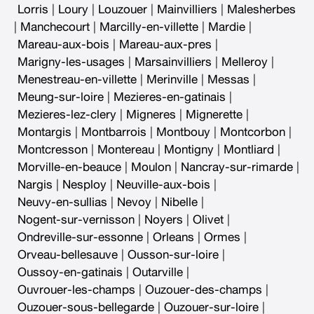
Lorris
|
Loury
|
Louzouer
|
Mainvilliers
|
Malesherbes
|
Manchecourt
|
Marcilly-en-villette
|
Mardie
|
Mareau-aux-bois
|
Mareau-aux-pres
|
Marigny-les-usages
|
Marsainvilliers
|
Melleroy
|
Menestreau-en-villette
|
Merinville
|
Messas
|
Meung-sur-loire
|
Mezieres-en-gatinais
|
Mezieres-lez-clery
|
Migneres
|
Mignerette
|
Montargis
|
Montbarrois
|
Montbouy
|
Montcorbon
|
Montcresson
|
Montereau
|
Montigny
|
Montliard
|
Morville-en-beauce
|
Moulon
|
Nancray-sur-rimarde
|
Nargis
|
Nesploy
|
Neuville-aux-bois
|
Neuvy-en-sullias
|
Nevoy
|
Nibelle
|
Nogent-sur-vernisson
|
Noyers
|
Olivet
|
Ondreville-sur-essonne
|
Orleans
|
Ormes
|
Orveau-bellesauve
|
Ousson-sur-loire
|
Oussoy-en-gatinais
|
Outarville
|
Ouvrouer-les-champs
|
Ouzouer-des-champs
|
Ouzouer-sous-bellegarde
|
Ouzouer-sur-loire
|