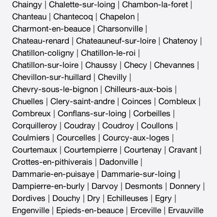
Chaingy
|
Chalette-sur-loing
|
Chambon-la-foret
|
Chanteau
|
Chantecoq
|
Chapelon
|
Charmont-en-beauce
|
Charsonville
|
Chateau-renard
|
Chateauneuf-sur-loire
|
Chatenoy
|
Chatillon-coligny
|
Chatillon-le-roi
|
Chatillon-sur-loire
|
Chaussy
|
Checy
|
Chevannes
|
Chevillon-sur-huillard
|
Chevilly
|
Chevry-sous-le-bignon
|
Chilleurs-aux-bois
|
Chuelles
|
Clery-saint-andre
|
Coinces
|
Combleux
|
Combreux
|
Conflans-sur-loing
|
Corbeilles
|
Corquilleroy
|
Coudray
|
Coudroy
|
Coullons
|
Coulmiers
|
Courcelles
|
Courcy-aux-loges
|
Courtemaux
|
Courtempierre
|
Courtenay
|
Cravant
|
Crottes-en-pithiverais
|
Dadonville
|
Dammarie-en-puisaye
|
Dammarie-sur-loing
|
Dampierre-en-burly
|
Darvoy
|
Desmonts
|
Donnery
|
Dordives
|
Douchy
|
Dry
|
Echilleuses
|
Egry
|
Engenville
|
Epieds-en-beauce
|
Erceville
|
Ervauville