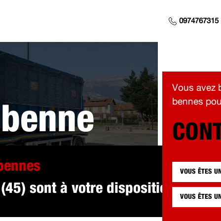
0974767315
Vous avez b
bennes pour
 benne
CONT
 pour vous à S
 bennes
VOUS ÊTES U
45) sont à votre disposition.
n (45)
VOUS ÊTES U