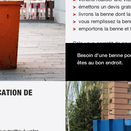
émettons un devis gratu
livrons la benne dont la
vous remplissez la ben
emportons la benne et t
Cela vous garantit de pou
démolition facilement et 
Besoin d’une benne pou
êtes au bon endroit.
CATION DE