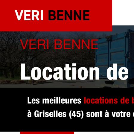
Aller
au
contenu
VERI BENNE
Location de
sélectionné 
Les meilleures
locations de
à Griselles (45) sont à votre
DEVIS GRATUIT