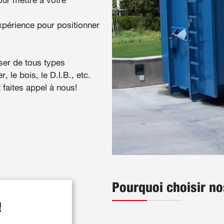
ur mettre à votre
xpérience pour positionner
ser de tous types
, le bois, le D.I.B., etc.
t faites appel à nous!
Pourquoi choisir no
!