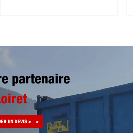
re partenaire
Loiret
ER UN DEVIS >