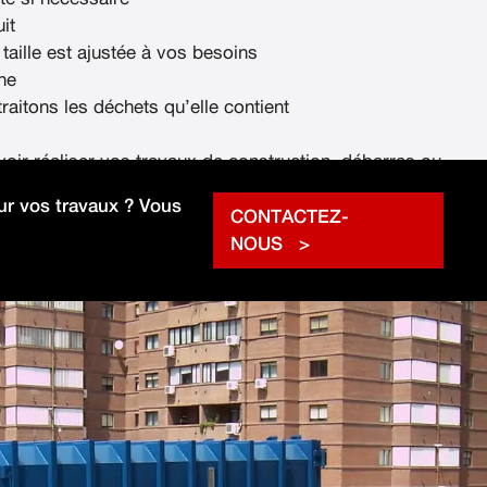
it
 taille est ajustée à vos besoins
ne
raitons les déchets qu’elle contient
voir réaliser vos travaux de construction, débarras ou
rapidement.
r vos travaux ? Vous
CONTACTEZ-
NOUS