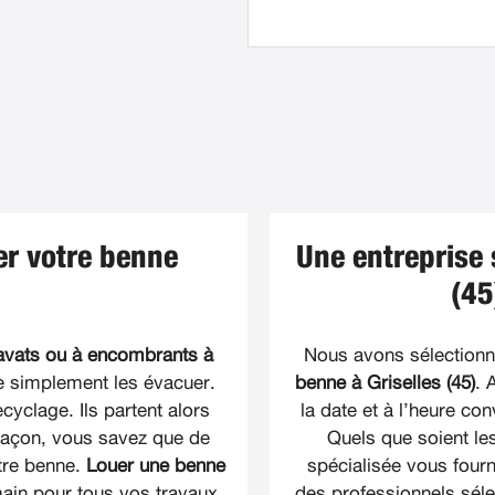
uer votre benne
Une entreprise 
(45
avats ou à encombrants à
Nous avons sélectionné
e simplement les évacuer.
benne à Griselles (45)
. 
ecyclage. Ils partent alors
la date et à l’heure c
façon, vous savez que de
Quels que soient le
tre benne.
Louer une benne
spécialisée vous fourn
main pour tous vos travaux.
des professionnels sél