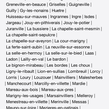
Greneville-en-beauce
|
Griselles
|
Guigneville
|
Guilly
|
Gy-les-nonains
|
Huetre
|
Huisseau-sur-mauves
|
Ingrannes
|
Ingre
|
Isdes
|
Jargeau
|
Jouy-en-pithiverais
|
Jouy-le-potier
|
Juranville
|
La bussiere
|
La chapelle-saint-mesmin
|
La chapelle-saint-sepulcre
|
La chapelle-sur-aveyron
|
La cour-marigny
|
La ferte-saint-aubin
|
La neuville-sur-essonne
|
La selle-en-hermoy
|
La selle-sur-le-bied
|
Laas
|
Ladon
|
Lailly-en-val
|
Le bardon
|
Le bignon-mirabeau
|
Les bordes
|
Les choux
|
Ligny-le-ribault
|
Lion-en-sullias
|
Lombreuil
|
Lorcy
|
Lorris
|
Loury
|
Louzouer
|
Mainvilliers
|
Malesherbes
|
Manchecourt
|
Marcilly-en-villette
|
Mardie
|
Mareau-aux-bois
|
Mareau-aux-pres
|
Marigny-les-usages
|
Marsainvilliers
|
Melleroy
|
Menestreau-en-villette
|
Merinville
|
Messas
|
Meung-sur-loire
|
Mezieres-en-gatinais
|