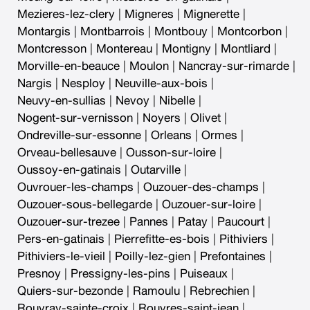
Mezieres-lez-clery
|
Migneres
|
Mignerette
|
Montargis
|
Montbarrois
|
Montbouy
|
Montcorbon
|
Montcresson
|
Montereau
|
Montigny
|
Montliard
|
Morville-en-beauce
|
Moulon
|
Nancray-sur-rimarde
|
Nargis
|
Nesploy
|
Neuville-aux-bois
|
Neuvy-en-sullias
|
Nevoy
|
Nibelle
|
Nogent-sur-vernisson
|
Noyers
|
Olivet
|
Ondreville-sur-essonne
|
Orleans
|
Ormes
|
Orveau-bellesauve
|
Ousson-sur-loire
|
Oussoy-en-gatinais
|
Outarville
|
Ouvrouer-les-champs
|
Ouzouer-des-champs
|
Ouzouer-sous-bellegarde
|
Ouzouer-sur-loire
|
Ouzouer-sur-trezee
|
Pannes
|
Patay
|
Paucourt
|
Pers-en-gatinais
|
Pierrefitte-es-bois
|
Pithiviers
|
Pithiviers-le-vieil
|
Poilly-lez-gien
|
Prefontaines
|
Presnoy
|
Pressigny-les-pins
|
Puiseaux
|
Quiers-sur-bezonde
|
Ramoulu
|
Rebrechien
|
Rouvray-sainte-croix
|
Rouvres-saint-jean
|