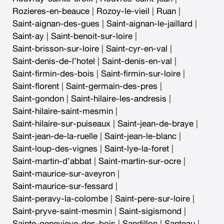
Rozieres-en-beauce
|
Rozoy-le-vieil
|
Ruan
|
Saint-aignan-des-gues
|
Saint-aignan-le-jaillard
|
Saint-ay
|
Saint-benoit-sur-loire
|
Saint-brisson-sur-loire
|
Saint-cyr-en-val
|
Saint-denis-de-l’hotel
|
Saint-denis-en-val
|
Saint-firmin-des-bois
|
Saint-firmin-sur-loire
|
Saint-florent
|
Saint-germain-des-pres
|
Saint-gondon
|
Saint-hilaire-les-andresis
|
Saint-hilaire-saint-mesmin
|
Saint-hilaire-sur-puiseaux
|
Saint-jean-de-braye
|
Saint-jean-de-la-ruelle
|
Saint-jean-le-blanc
|
Saint-loup-des-vignes
|
Saint-lye-la-foret
|
Saint-martin-d’abbat
|
Saint-martin-sur-ocre
|
Saint-maurice-sur-aveyron
|
Saint-maurice-sur-fessard
|
Saint-peravy-la-colombe
|
Saint-pere-sur-loire
|
Saint-pryve-saint-mesmin
|
Saint-sigismond
|
Sainte-genevieve-des-bois
|
Sandillon
|
Santeau
|