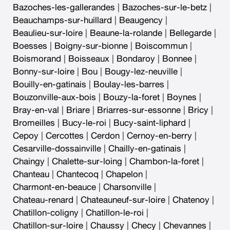
Bazoches-les-gallerandes
|
Bazoches-sur-le-betz
|
Beauchamps-sur-huillard
|
Beaugency
|
Beaulieu-sur-loire
|
Beaune-la-rolande
|
Bellegarde
|
Boesses
|
Boigny-sur-bionne
|
Boiscommun
|
Boismorand
|
Boisseaux
|
Bondaroy
|
Bonnee
|
Bonny-sur-loire
|
Bou
|
Bougy-lez-neuville
|
Bouilly-en-gatinais
|
Boulay-les-barres
|
Bouzonville-aux-bois
|
Bouzy-la-foret
|
Boynes
|
Bray-en-val
|
Briare
|
Briarres-sur-essonne
|
Bricy
|
Bromeilles
|
Bucy-le-roi
|
Bucy-saint-liphard
|
Cepoy
|
Cercottes
|
Cerdon
|
Cernoy-en-berry
|
Cesarville-dossainville
|
Chailly-en-gatinais
|
Chaingy
|
Chalette-sur-loing
|
Chambon-la-foret
|
Chanteau
|
Chantecoq
|
Chapelon
|
Charmont-en-beauce
|
Charsonville
|
Chateau-renard
|
Chateauneuf-sur-loire
|
Chatenoy
|
Chatillon-coligny
|
Chatillon-le-roi
|
Chatillon-sur-loire
|
Chaussy
|
Checy
|
Chevannes
|