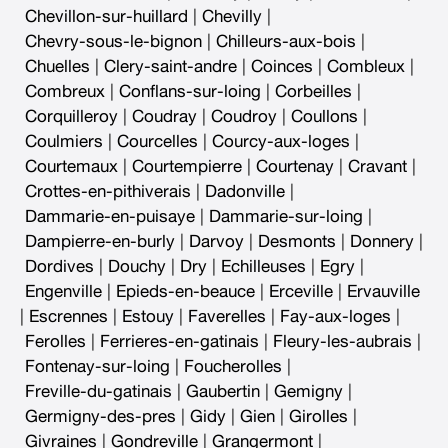
Chevillon-sur-huillard
|
Chevilly
|
Chevry-sous-le-bignon
|
Chilleurs-aux-bois
|
Chuelles
|
Clery-saint-andre
|
Coinces
|
Combleux
|
Combreux
|
Conflans-sur-loing
|
Corbeilles
|
Corquilleroy
|
Coudray
|
Coudroy
|
Coullons
|
Coulmiers
|
Courcelles
|
Courcy-aux-loges
|
Courtemaux
|
Courtempierre
|
Courtenay
|
Cravant
|
Crottes-en-pithiverais
|
Dadonville
|
Dammarie-en-puisaye
|
Dammarie-sur-loing
|
Dampierre-en-burly
|
Darvoy
|
Desmonts
|
Donnery
|
Dordives
|
Douchy
|
Dry
|
Echilleuses
|
Egry
|
Engenville
|
Epieds-en-beauce
|
Erceville
|
Ervauville
|
Escrennes
|
Estouy
|
Faverelles
|
Fay-aux-loges
|
Ferolles
|
Ferrieres-en-gatinais
|
Fleury-les-aubrais
|
Fontenay-sur-loing
|
Foucherolles
|
Freville-du-gatinais
|
Gaubertin
|
Gemigny
|
Germigny-des-pres
|
Gidy
|
Gien
|
Girolles
|
Givraines
|
Gondreville
|
Grangermont
|