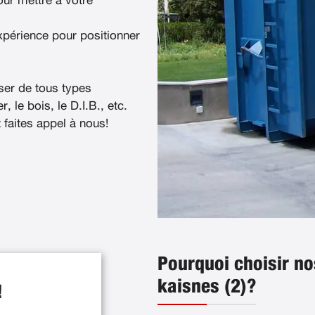
ur mettre à votre
xpérience pour positionner
ser de tous types
, le bois, le D.I.B., etc.
t faites appel à nous!
Pourquoi choisir no
kaisnes (2)?
!