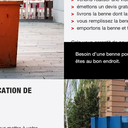
émettons un devis gratu
livrons la benne dont la
vous remplissez la ben
emportons la benne et t
Cela vous garantit de pou
démolition facilement et 
Besoin d’une benne pou
êtes au bon endroit.
CATION DE