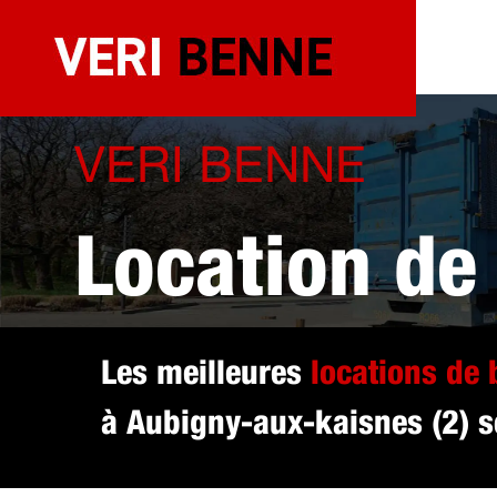
Aller
au
contenu
VERI BENNE
Location de
sélectionné
Les meilleures
locations de
à Aubigny-aux-kaisnes (2) so
kaisnes (2)