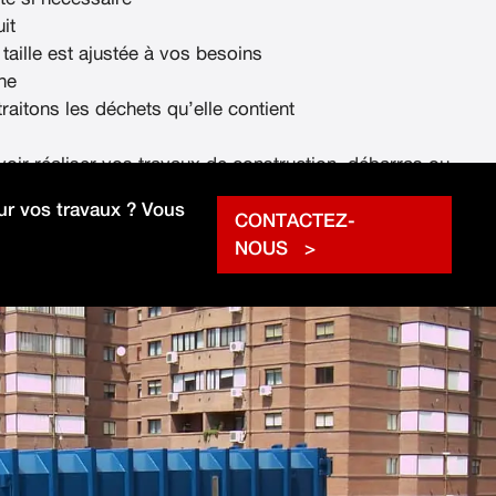
it
 taille est ajustée à vos besoins
ne
raitons les déchets qu’elle contient
voir réaliser vos travaux de construction, débarras ou
rapidement.
r vos travaux ? Vous
CONTACTEZ-
NOUS