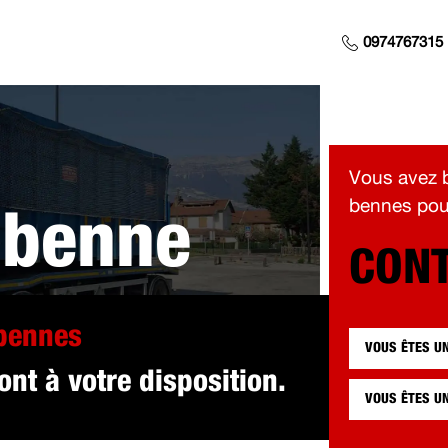
0974767315
Vous avez b
bennes pour
 benne
CONT
 pour vous à A
 bennes
VOUS ÊTES U
nt à votre disposition.
VOUS ÊTES U