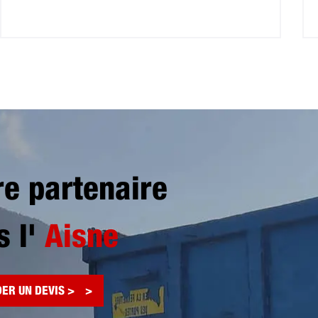
re partenaire
s l'
Aisne
ER UN DEVIS >