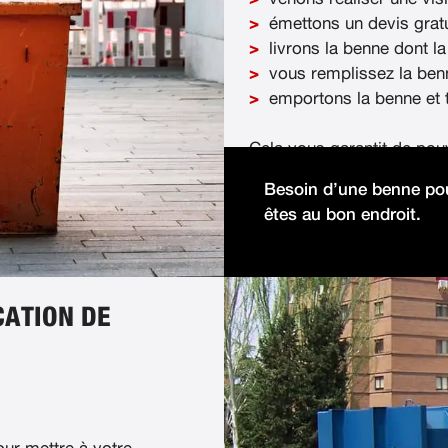
émettons un devis gratu
livrons la benne dont la
vous remplissez la ben
emportons la benne et t
Cela vous garantit de pou
démolition facilement et 
Besoin d’une benne pou
êtes au bon endroit.
CATION DE