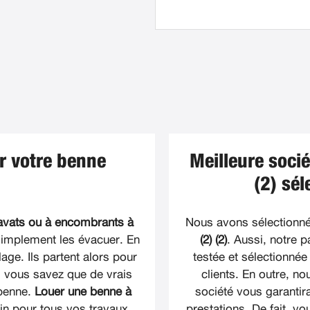
er votre benne
Meilleure soci
(2) sé
avats ou à encombrants à
Nous avons sélectionn
simplement les évacuer. En
(2) (2)
. Aussi, notre p
lage. Ils partent alors pour
testée et sélectionnée
, vous savez que de vrais
clients. En outre, n
 benne.
Louer une benne à
société vous garantira
in pour tous vos travaux.
prestations. De fait, v