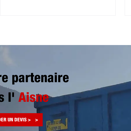
re partenaire
s l'
Aisne
ER UN DEVIS >