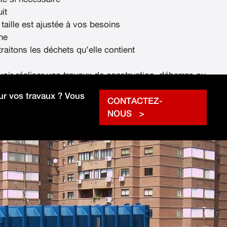
it
 taille est ajustée à vos besoins
ne
raitons les déchets qu’elle contient
voir réaliser vos travaux de construction, débarras ou
rapidement.
r vos travaux ? Vous
CONTACTEZ-
NOUS