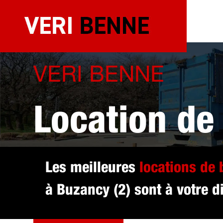
Aller
au
contenu
VERI BENNE
Location de
sélectionné
Les meilleures
locations de
à Buzancy (2) sont à votre d
DEVIS GRATUIT