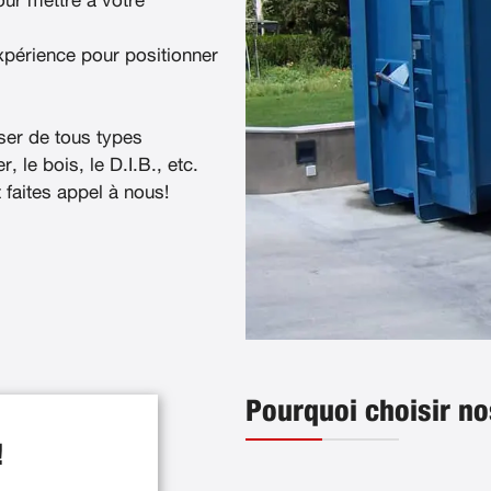
ur mettre à votre
xpérience pour positionner
ser de tous types
, le bois, le D.I.B., etc.
t faites appel à nous!
Pourquoi choisir no
!